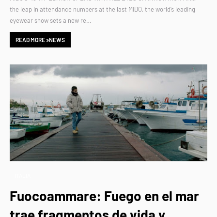
the leap in attendance numbers at the last MIDO, the world’s leading
eyewear show sets a new re…
READ MORE »NEWS
ITALIA
Fuocoammare: Fuego en el mar
trae fragmentos de vida y