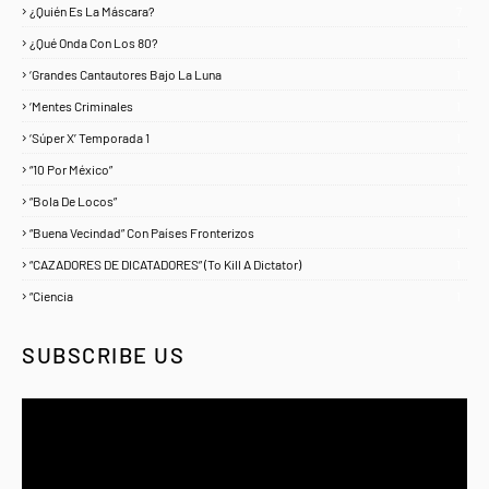
¿Quién Es La Máscara?
7
¿Qué Onda Con Los 80?
1
‘Grandes Cantautores Bajo La Luna
1
‘Mentes Criminales
1
‘Súper X’ Temporada 1
1
“10 Por México”
1
“Bola De Locos”
1
“Buena Vecindad” Con Países Fronterizos
1
“CAZADORES DE DICATADORES” (To Kill A Dictator)
1
“Ciencia
1
SUBSCRIBE US