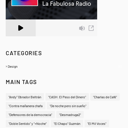
A Zeno.FM Station
CATEGORIES
Design
(6)
MAIN TAGS
"Andy" Obrador Beltrán
"CASH: El Peso del Dinero"
"Charlas de Café"
"Contra mañanera chafa
"De noche pero sin sueño"
"Defensores de la democracia"
"Desmadruga2"
"Doble Sentido" y "+Noche"
"El Chapo" Guzmán
"El Mil Voces"