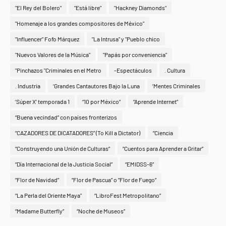
"El Rey del Bolero"
"Está libre"
"Hackney Diamonds"
"Homenaje a los grandes compositores de México"
"Influencer" Fofo Márquez
"La Intrusa" y "Pueblo chico
"Nuevos Valores de la Música"
"Papás por conveniencia"
"Pinchazos "Criminales en el Metro
-Espectáculos
. Cultura
. Industria
‘Grandes Cantautores Bajo la Luna
‘Mentes Criminales
‘Súper X’ temporada 1
“10 por México”
“Aprende Internet”
“Buena vecindad” con países fronterizos
“CAZADORES DE DICATADORES” (To Kill a Dictator)
“Ciencia
“Construyendo una Unión de Culturas”
“Cuentos para Aprender a Gritar”
“Día Internacional de la Justicia Social”
“EMIDSS-6”
“Flor de Navidad”
“Flor de Pascua” o “Flor de Fuego”
“La Perla del Oriente Maya"
“LibroFest Metropolitano”
“Madame Butterfly”
“Noche de Museos”