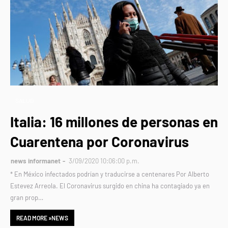
SALUD
Italia: 16 millones de personas en
Cuarentena por Coronavirus
news informanet
3/09/2020 10:06:00 p.m.
* En México infectados podrían y traducirse a centenares Por Alberto
Estevez Arreola. El Coronavirus surgido en china ha contagiado ya en
gran prop…
READ MORE »NEWS