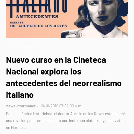
NEORREALISMO
Nuevo curso en la Cineteca
Nacional explora los
antecedentes del neorrealismo
italiano
news informanet
10/10/2016 07:04:00 p.m.
Bajo una óptica historicista, el doctor Aurelio de los Reyes establecerá
una revisión panorámica de esta corriente con cintas muy poco vistas
en México …