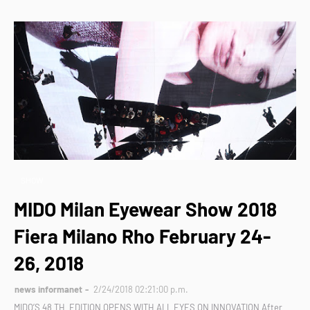
SHOW
MIDO Milan Eyewear Show 2018
Fiera Milano Rho February 24-
26, 2018
news informanet
2/24/2018 02:21:00 p.m.
MIDO’S 48 TH EDITION OPENS WITH ALL EYES ON INNOVATION After