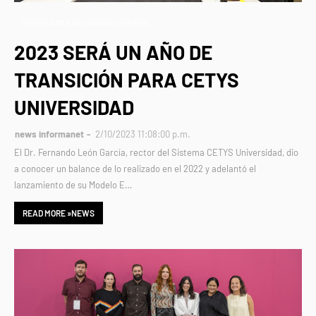
SISTEMA DE EDUCACIÓN SUPERIOR
2023 SERÁ UN AÑO DE
TRANSICIÓN PARA CETYS
UNIVERSIDAD
news informanet
2/10/2023 11:08:00 p.m.
El Dr. Fernando León García, rector del Sistema CETYS Universidad, dio
a conocer un balance de lo realizado en el 2022 y adelantó el
lanzamiento de su Modelo E…
READ MORE »NEWS