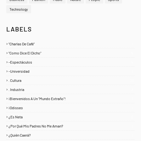
Technology
LABELS
"Charlas De Café"
1
"Como Dice El Dicho"
5
-Espectáculos
4
-Universidad
1
. Cultura
25
. Industria
3
¡Bienvenidos A Un "Mundo Extraño"!
1
¡Odisseo
1
¿Es Neta
2
¿Por Qué Mis Padres No Me Aman?
1
¿Quién Caerá?
1