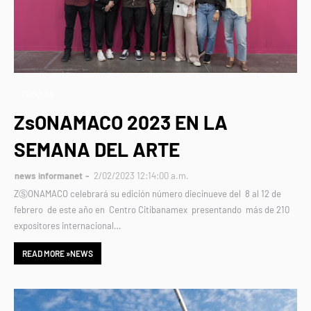
TURQUÍA
ZsONAMACO 2023 EN LA
SEMANA DEL ARTE
news informanet
2/02/2023 12:14:00 a.m.
ZⓈONAMACO celebrará su edición número diecinueve del 8 al 12 de
febrero de este año en Centro Citibanamex presentando más de 210
expositores internacional…
READ MORE »NEWS