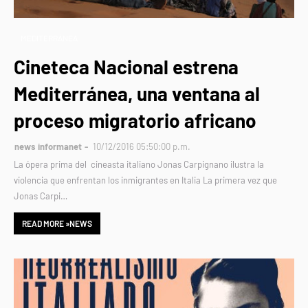
MEDITERRÁNEA
Cineteca Nacional estrena
Mediterránea, una ventana al
proceso migratorio africano
news informanet
10/12/2016 05:50:00 p.m.
La ópera prima del cineasta italiano Jonas Carpignano ilustra la
violencia que enfrentan los inmigrantes en Italia La primera vez que
Jonas Carpi…
READ MORE »NEWS