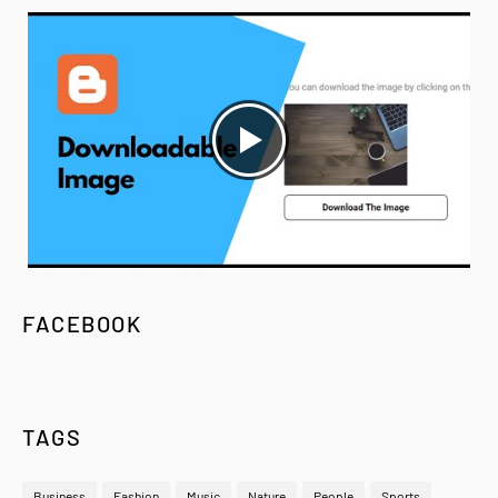
FACEBOOK
TAGS
Business
Fashion
Music
Nature
People
Sports