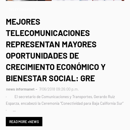
TELEFONÍA MÓVIL
MEJORES
TELECOMUNICACIONES
REPRESENTAN MAYORES
OPORTUNIDADES DE
CRECIMIENTO ECONÓMICO Y
BIENESTAR SOCIAL: GRE
news informanet
7/06/2018 09:26:00 p.m.
· El secretario de Comunicaciones y Transportes, Gerardo Ruiz
Esparza, encabezó la Ceremonia “Conectividad para Baja California Sur”
· …
READ MORE »NEWS