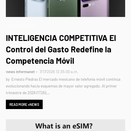
TELEFONÍA MÓVIL
INTELIGENCIA COMPETITIVA El
Control del Gasto Redefine la
Competencia Móvil
news informanet
7/17/2026 12:35:00 a.m.
by Ernesto Piedras El mercado mexicano de telefonía móvil continúa
evolucionando hacia esquemas de mayor valor agregado. Al primer
trimestre de 2026 (1T26),…
READ MORE »NEWS