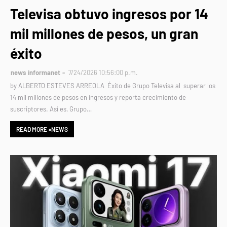
Televisa obtuvo ingresos por 14
mil millones de pesos, un gran
éxito
news informanet
7/24/2026 10:56:00 p.m.
by ALBERTO ESTEVES ARREOLA Éxito de Grupo Televisa al superar los
14 mil millones de pesos en ingresos y reporta crecimiento de
suscriptores. Así es, Grupo…
READ MORE »NEWS