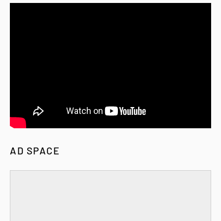
AD SPACE
Home
About
Contact Us
Designed with
by
Way2T
| Distributed by
Gooyaabi