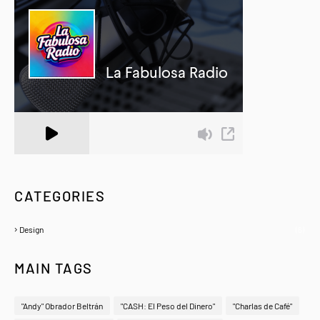
A Zeno.FM Station
CATEGORIES
Design
(6)
MAIN TAGS
"Andy" Obrador Beltrán
"CASH: El Peso del Dinero"
"Charlas de Café"