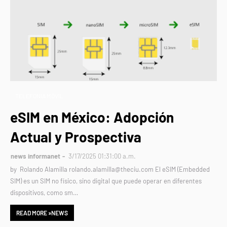
TELEFONÍA MÓVIL
eSIM en México: Adopción
Actual y Prospectiva
news informanet
3/17/2025 01:31:00 a.m.
by Rolando Alamilla rolando.alamilla@theciu.com El eSIM (Embedded
SIM) es un SIM no físico, sino digital que puede operar en diferentes
dispositivos, como sm…
READ MORE »NEWS