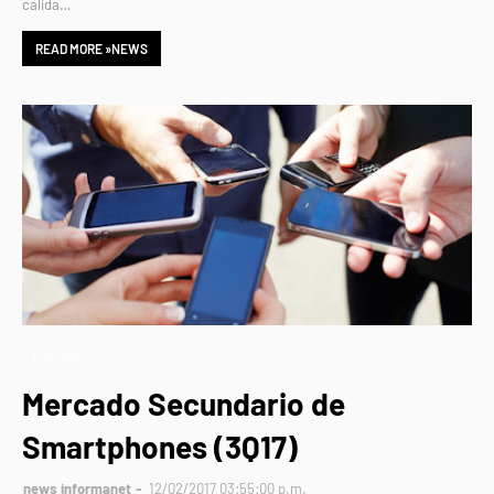
calida…
READ MORE »NEWS
USUARIOS
Mercado Secundario de
Smartphones (3Q17)
news informanet
12/02/2017 03:55:00 p.m.