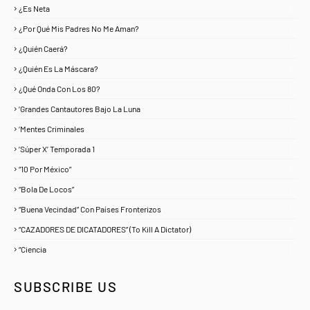
¿Es Neta
2
¿Por Qué Mis Padres No Me Aman?
1
¿Quién Caerá?
1
¿Quién Es La Máscara?
7
¿Qué Onda Con Los 80?
1
‘Grandes Cantautores Bajo La Luna
1
‘Mentes Criminales
1
‘Súper X’ Temporada 1
1
“10 Por México”
1
“Bola De Locos”
1
“Buena Vecindad” Con Países Fronterizos
1
“CAZADORES DE DICATADORES” (To Kill A Dictator)
1
“Ciencia
1
SUBSCRIBE US