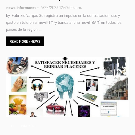
news informanet
4/25/2023 12:47:00 a.m.
by Fabrizio Vargas Se registra un impulso en la contratación, uso y
gasto en telefonía móvil (TM) y banda ancha móvil (BAM) en todos los
países de la región …
READ MORE »NEWS
TELEFONÍA MÓVIL