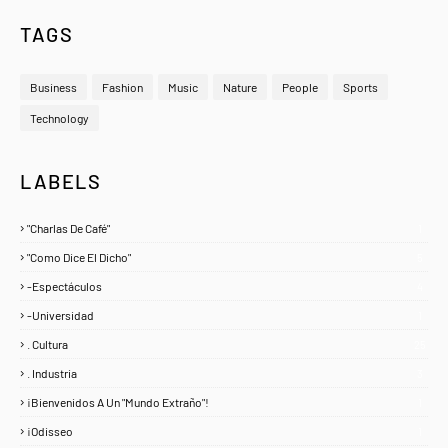
TAGS
Business
Fashion
Music
Nature
People
Sports
Technology
LABELS
"Charlas De Café"
1
"Como Dice El Dicho"
5
-Espectáculos
4
-Universidad
1
. Cultura
25
. Industria
3
¡Bienvenidos A Un "Mundo Extraño"!
1
¡Odisseo
1