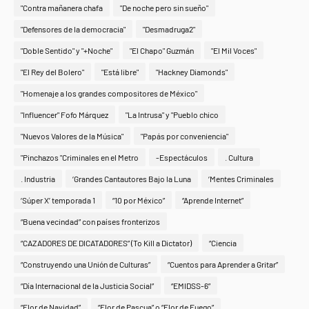
"Contra mañanera chafa
"De noche pero sin sueño"
"Defensores de la democracia"
"Desmadruga2"
"Doble Sentido" y "+Noche"
"El Chapo" Guzmán
"El Mil Voces"
"El Rey del Bolero"
"Está libre"
"Hackney Diamonds"
"Homenaje a los grandes compositores de México"
"Influencer" Fofo Márquez
"La Intrusa" y "Pueblo chico
"Nuevos Valores de la Música"
"Papás por conveniencia"
"Pinchazos "Criminales en el Metro
-Espectáculos
. Cultura
. Industria
‘Grandes Cantautores Bajo la Luna
‘Mentes Criminales
‘Súper X’ temporada 1
“10 por México”
“Aprende Internet”
“Buena vecindad” con países fronterizos
“CAZADORES DE DICATADORES” (To Kill a Dictator)
“Ciencia
“Construyendo una Unión de Culturas”
“Cuentos para Aprender a Gritar”
“Día Internacional de la Justicia Social”
“EMIDSS-6”
“Flor de Navidad”
“Flor de Pascua” o “Flor de Fuego”