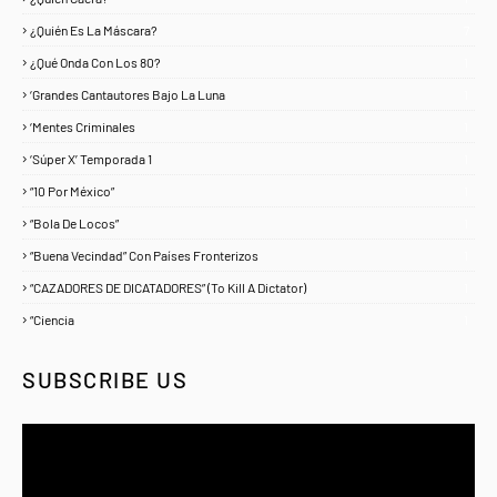
¿Quién Es La Máscara?
7
¿Qué Onda Con Los 80?
1
‘Grandes Cantautores Bajo La Luna
1
‘Mentes Criminales
1
‘Súper X’ Temporada 1
1
“10 Por México”
1
“Bola De Locos”
1
“Buena Vecindad” Con Países Fronterizos
1
“CAZADORES DE DICATADORES” (To Kill A Dictator)
1
“Ciencia
1
SUBSCRIBE US