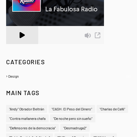
A Zeno.FM Station
CATEGORIES
Design
(6)
MAIN TAGS
"Andy" Obrador Beltrán
"CASH: El Peso del Dinero"
"Charlas de Café"
"Contra mañanera chafa
"De noche pero sin sueño"
"Defensores de la democracia"
"Desmadruga2"