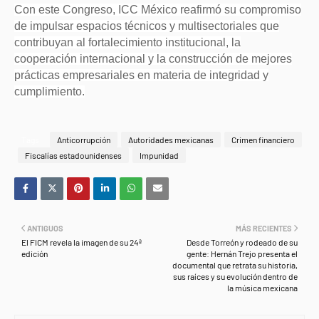
Con este Congreso, ICC México reafirmó su compromiso
de impulsar espacios técnicos y multisectoriales que
contribuyan al fortalecimiento institucional, la
cooperación internacional y la construcción de mejores
prácticas empresariales en materia de integridad y
cumplimiento.
Tags
Anticorrupción
Autoridades mexicanas
Crimen financiero
Fiscalías estadounidenses
Impunidad
ANTIGUOS
MÁS RECIENTES
El FICM revela la imagen de su 24ª
Desde Torreón y rodeado de su
edición
gente: Hernán Trejo presenta el
documental que retrata su historia,
sus raíces y su evolución dentro de
la música mexicana