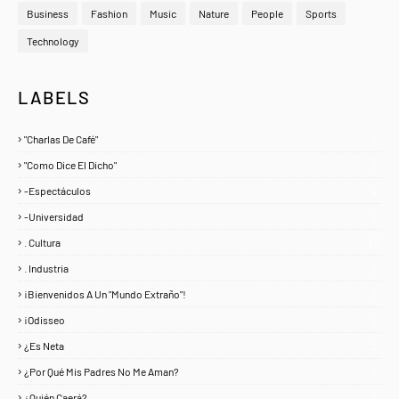
Business
Fashion
Music
Nature
People
Sports
Technology
LABELS
"Charlas De Café"
1
"Como Dice El Dicho"
5
-Espectáculos
4
-Universidad
1
. Cultura
25
. Industria
3
¡Bienvenidos A Un "Mundo Extraño"!
1
¡Odisseo
1
¿Es Neta
2
¿Por Qué Mis Padres No Me Aman?
1
¿Quién Caerá?
1