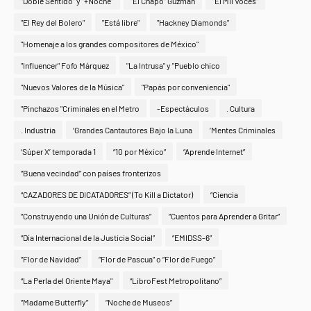
"Doble Sentido" y "+Noche"
"El Chapo" Guzmán
"El Mil Voces"
"El Rey del Bolero"
"Está libre"
"Hackney Diamonds"
"Homenaje a los grandes compositores de México"
"Influencer" Fofo Márquez
"La Intrusa" y "Pueblo chico
"Nuevos Valores de la Música"
"Papás por conveniencia"
"Pinchazos "Criminales en el Metro
-Espectáculos
. Cultura
. Industria
‘Grandes Cantautores Bajo la Luna
‘Mentes Criminales
‘Súper X’ temporada 1
“10 por México”
“Aprende Internet”
“Buena vecindad” con países fronterizos
“CAZADORES DE DICATADORES” (To Kill a Dictator)
“Ciencia
“Construyendo una Unión de Culturas”
“Cuentos para Aprender a Gritar”
“Día Internacional de la Justicia Social”
“EMIDSS-6”
“Flor de Navidad”
“Flor de Pascua” o “Flor de Fuego”
“La Perla del Oriente Maya"
“LibroFest Metropolitano”
“Madame Butterfly”
“Noche de Museos”