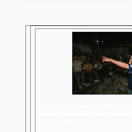
Los Ángeles, California 11 de Mayo 2026
identidad, comunidad y emoción,
Hernán T
documental que retrata su historia, sus raí
comenzado a construir dentro de la nueva 