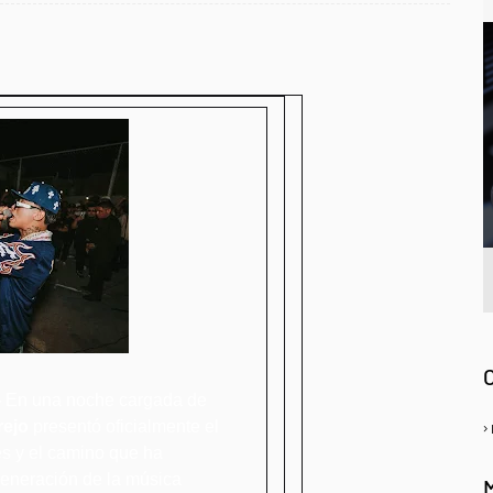
A
-
En una noche cargada de
rejo
presentó oficialmente el
ces y el camino que ha
generación de la música