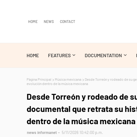
HOME
NEWS
CONTACT
HOME
FEATURES
DOCUMENTATION
Página Principal
Música mexicana
Desde Torreón y rodeado de su gent
evolución dentro de la música mexicana
Desde Torreón y rodeado de su
documental que retrata su hist
dentro de la música mexicana
news informanet
5/11/2026 10:42:00 p.m.