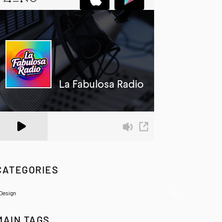
 Zeno.FM Station
CATEGORIES
Design
(6)
MAIN TAGS