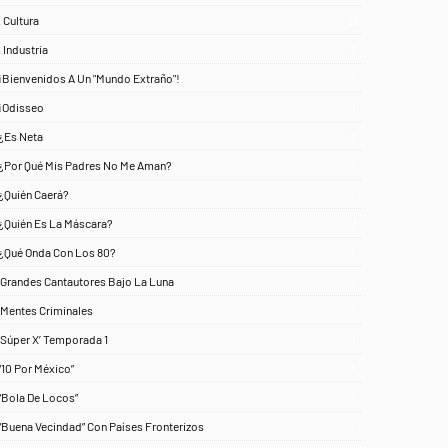
. Cultura
25
. Industria
3
¡Bienvenidos A Un "Mundo Extraño"!
1
¡Odisseo
1
¿Es Neta
2
¿Por Qué Mis Padres No Me Aman?
1
¿Quién Caerá?
1
¿Quién Es La Máscara?
7
¿Qué Onda Con Los 80?
1
‘Grandes Cantautores Bajo La Luna
1
‘Mentes Criminales
1
‘Súper X’ Temporada 1
1
“10 Por México”
1
“Bola De Locos”
1
“Buena Vecindad” Con Países Fronterizos
1