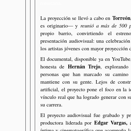
mexicana.
Torreón,
La proyección se llevó a cabo en
es originario— y
reunió a más de 500 
propio barrio, convirtiendo el est
presentación audiovisual: una celebración
los artistas jóvenes con mayor proyección d
El documental, disponible ya en YouTube,
Hernán Trejo
honesta de
, explorando 
personas que han marcado su camino 
mantiene con su gente. Lejos de constru
artificial, el proyecto pone el foco en la 
vínculo real que ha logrado generar con s
su carrera.
El proyecto audiovisual fue grabado y p
Edgar Vargas,
productora liderada por
íntima y cinematográfica que acompaña la 