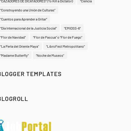
“CAZADORES DE DICATADORES” (To Kill a Dictator)
“Ciencia
“Construyendo una Unión de Culturas”
“Cuentos para Aprender a Gritar”
“Día Internacional de la Justicia Social”
“EMIDSS-6”
“Flor de Navidad”
“Flor de Pascua” o “Flor de Fuego”
“La Perla del Oriente Maya"
“LibroFest Metropolitano”
“Madame Butterfly”
“Noche de Museos”
BLOGGER TEMPLATES
BLOGROLL