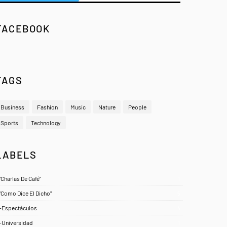
FACEBOOK
TAGS
Business
Fashion
Music
Nature
People
Sports
Technology
LABELS
"Charlas De Café"
1
"Como Dice El Dicho"
5
-Espectáculos
4
-Universidad
1