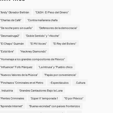
"Andy" Obrador Beltrán
"CASH: El Peso del Dinero"
"Charlas de Café"
"Contra mañanera chafa
"De noche pero sin sueño"
"Defensores de la democracia"
"Desmadruga2"
"Doble Sentido" y "+Noche"
"El Chapo" Guzmán
"El Mil Voces"
"El Rey del Bolero"
"Está libre"
"Hackney Diamonds"
"Homenaje a los grandes compositores de México"
"Influencer" Fofo Márquez
"La Intrusa" y "Pueblo chico
"Nuevos Valores de la Música"
"Papás por conveniencia"
"Pinchazos "Criminales en el Metro
-Espectáculos
. Cultura
. Industria
‘Grandes Cantautores Bajo la Luna
‘Mentes Criminales
‘Súper X’ temporada 1
“10 por México”
“Aprende Internet”
“Buena vecindad” con países fronterizos