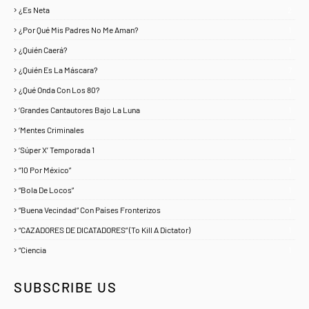
¿Es Neta
2
¿Por Qué Mis Padres No Me Aman?
1
¿Quién Caerá?
1
¿Quién Es La Máscara?
7
¿Qué Onda Con Los 80?
1
‘Grandes Cantautores Bajo La Luna
1
‘Mentes Criminales
1
‘Súper X’ Temporada 1
1
“10 Por México”
1
“Bola De Locos”
1
“Buena Vecindad” Con Países Fronterizos
1
“CAZADORES DE DICATADORES” (To Kill A Dictator)
1
“Ciencia
1
SUBSCRIBE US