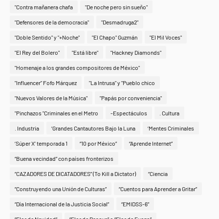
"Contra mañanera chafa
"De noche pero sin sueño"
"Defensores de la democracia"
"Desmadruga2"
"Doble Sentido" y "+Noche"
"El Chapo" Guzmán
"El Mil Voces"
"El Rey del Bolero"
"Está libre"
"Hackney Diamonds"
"Homenaje a los grandes compositores de México"
"Influencer" Fofo Márquez
"La Intrusa" y "Pueblo chico
"Nuevos Valores de la Música"
"Papás por conveniencia"
"Pinchazos "Criminales en el Metro
-Espectáculos
. Cultura
. Industria
‘Grandes Cantautores Bajo la Luna
‘Mentes Criminales
‘Súper X’ temporada 1
“10 por México”
“Aprende Internet”
“Buena vecindad” con países fronterizos
“CAZADORES DE DICATADORES” (To Kill a Dictator)
“Ciencia
“Construyendo una Unión de Culturas”
“Cuentos para Aprender a Gritar”
“Día Internacional de la Justicia Social”
“EMIDSS-6”
“Flor de Navidad”
“Flor de Pascua” o “Flor de Fuego”