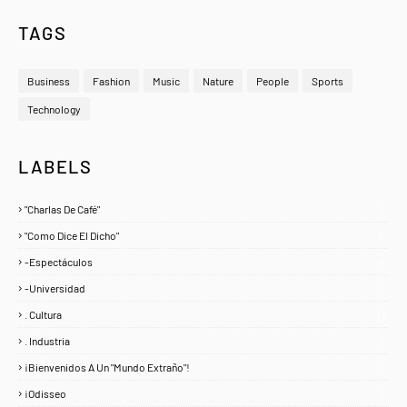
TAGS
Business
Fashion
Music
Nature
People
Sports
Technology
LABELS
"Charlas De Café"
1
"Como Dice El Dicho"
5
-Espectáculos
4
-Universidad
1
. Cultura
25
. Industria
3
¡Bienvenidos A Un "Mundo Extraño"!
1
¡Odisseo
1