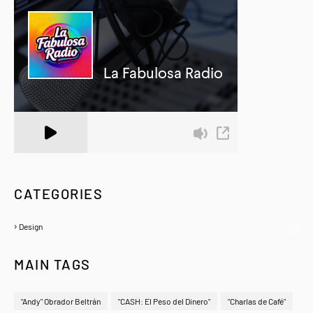
A Zeno.FM Station
CATEGORIES
Design
(6)
MAIN TAGS
"Andy" Obrador Beltrán
"CASH: El Peso del Dinero"
"Charlas de Café"