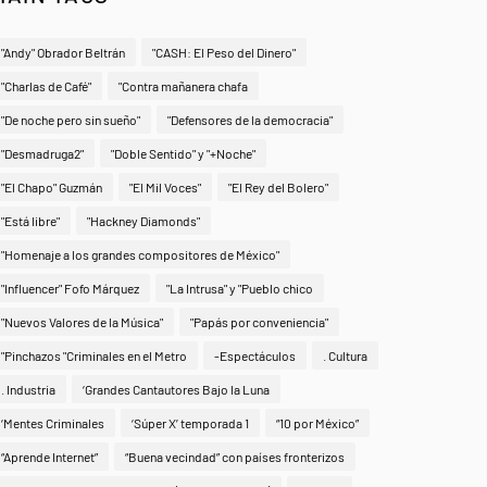
"Andy" Obrador Beltrán
"CASH: El Peso del Dinero"
"Charlas de Café"
"Contra mañanera chafa
"De noche pero sin sueño"
"Defensores de la democracia"
"Desmadruga2"
"Doble Sentido" y "+Noche"
"El Chapo" Guzmán
"El Mil Voces"
"El Rey del Bolero"
"Está libre"
"Hackney Diamonds"
"Homenaje a los grandes compositores de México"
"Influencer" Fofo Márquez
"La Intrusa" y "Pueblo chico
"Nuevos Valores de la Música"
"Papás por conveniencia"
"Pinchazos "Criminales en el Metro
-Espectáculos
. Cultura
. Industria
‘Grandes Cantautores Bajo la Luna
‘Mentes Criminales
‘Súper X’ temporada 1
“10 por México”
“Aprende Internet”
“Buena vecindad” con países fronterizos