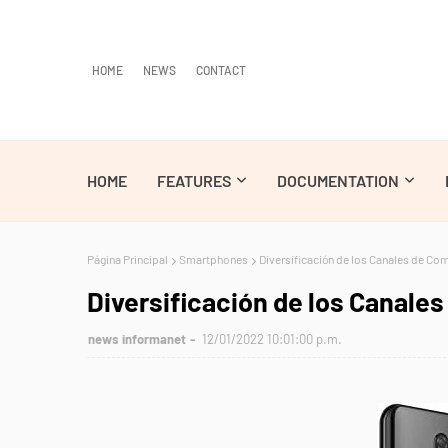
HOME
NEWS
CONTACT
HOME
FEATURES
DOCUMENTATION
Página Principal
Smartphones
Diversificación de los Canales de C
Diversificación de los Canal
news informanet
12/01/2022 10:01:00 p.m.