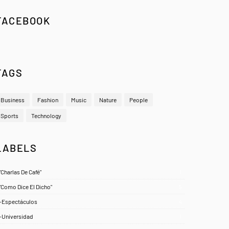
FACEBOOK
TAGS
Business
Fashion
Music
Nature
People
Sports
Technology
LABELS
"Charlas De Café"
1
"Como Dice El Dicho"
5
-Espectáculos
4
-Universidad
1