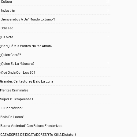
. Cultura
25
. Industria
3
¡Bienvenidos A Un "Mundo Extraño"!
1
¡Odisseo
1
¿Es Neta
2
¿Por Qué Mis Padres No Me Aman?
1
¿Quién Caerá?
1
¿Quién Es La Máscara?
7
¿Qué Onda Con Los 80?
1
‘Grandes Cantautores Bajo La Luna
1
‘Mentes Criminales
1
‘Súper X’ Temporada 1
1
“10 Por México”
1
“Bola De Locos”
1
“Buena Vecindad” Con Países Fronterizos
1
“CAZADORES DE DICATADORES” (To Kill A Dictator)
1