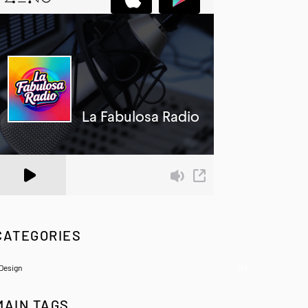
 Zeno.FM Station
CATEGORIES
Design
(6)
MAIN TAGS