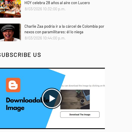
HOY celebra 28 años al aire con Lucero
8/03/2026 10:32:00 p.m.
Charlie Zaa podría ir a la cárcel de Colombia por
nexos con paramilitares: él lo niega
8/03/2026 10:44:00 p.m.
SUBSCRIBE US