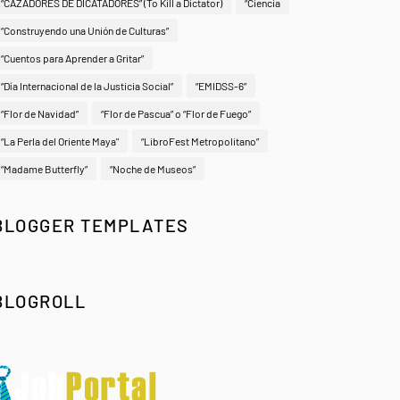
“CAZADORES DE DICATADORES” (To Kill a Dictator)
“Ciencia
“Construyendo una Unión de Culturas”
“Cuentos para Aprender a Gritar”
“Día Internacional de la Justicia Social”
“EMIDSS-6”
“Flor de Navidad”
“Flor de Pascua” o “Flor de Fuego”
“La Perla del Oriente Maya"
“LibroFest Metropolitano”
“Madame Butterfly”
“Noche de Museos”
BLOGGER TEMPLATES
BLOGROLL