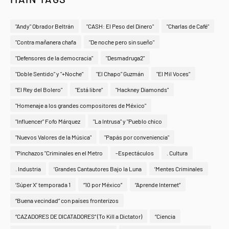
"Andy" Obrador Beltrán
"CASH: El Peso del Dinero"
"Charlas de Café"
"Contra mañanera chafa
"De noche pero sin sueño"
"Defensores de la democracia"
"Desmadruga2"
"Doble Sentido" y "+Noche"
"El Chapo" Guzmán
"El Mil Voces"
"El Rey del Bolero"
"Está libre"
"Hackney Diamonds"
"Homenaje a los grandes compositores de México"
"Influencer" Fofo Márquez
"La Intrusa" y "Pueblo chico
"Nuevos Valores de la Música"
"Papás por conveniencia"
"Pinchazos "Criminales en el Metro
-Espectáculos
. Cultura
. Industria
‘Grandes Cantautores Bajo la Luna
‘Mentes Criminales
‘Súper X’ temporada 1
“10 por México”
“Aprende Internet”
“Buena vecindad” con países fronterizos
“CAZADORES DE DICATADORES” (To Kill a Dictator)
“Ciencia