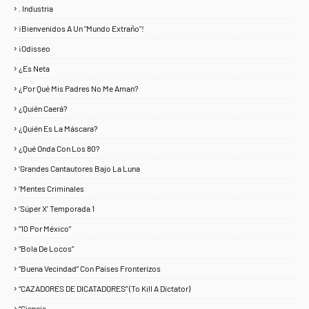
. Industria
3
¡Bienvenidos A Un "Mundo Extraño"!
1
¡Odisseo
1
¿Es Neta
2
¿Por Qué Mis Padres No Me Aman?
1
¿Quién Caerá?
1
¿Quién Es La Máscara?
7
¿Qué Onda Con Los 80?
1
‘Grandes Cantautores Bajo La Luna
1
‘Mentes Criminales
1
‘Súper X’ Temporada 1
1
“10 Por México”
1
“Bola De Locos”
1
“Buena Vecindad” Con Países Fronterizos
1
“CAZADORES DE DICATADORES” (To Kill A Dictator)
1
“Ciencia
1