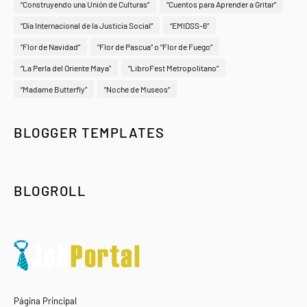
“Construyendo una Unión de Culturas”
“Cuentos para Aprender a Gritar”
“Día Internacional de la Justicia Social”
“EMIDSS-6”
“Flor de Navidad”
“Flor de Pascua” o “Flor de Fuego”
“La Perla del Oriente Maya"
“LibroFest Metropolitano”
“Madame Butterfly”
“Noche de Museos”
BLOGGER TEMPLATES
BLOGROLL
Página Principal