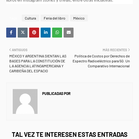
libros en Instagram
stories
y trivias, entre otras iniciativas.
Tags
Cultura
Feria del libro
México
ANTIGUOS
MÁS RECIENTES
MÉXICO Y ARGENTINA SIENTAN LAS
Política de Costos por Derechos de
BASES PARA LA CONSTITUCIÓN DE
Espectro Radioeléctrico para 5G: Un
LA AGENCIA LATINOAMERICANA Y
Comparativo Internacional
CARIBEÑA DEL ESPACIO
PUBLICADAS POR
NEWS INFORMANET
TAL VEZ TE INTERESEN ESTAS ENTRADAS