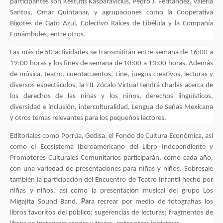
participantes son Kestutis Kasparavicius, Pedro J. Fernández, Valeria
Santos, Omar Quintanar, y agrupaciones como la Cooperativa
Bigotes de Gato Azul, Colectivo Raíces de Libélula y la Compañía
Fonámbules, entre otros.
Las más de 50 actividades se transmitirán entre semana de 16:00 a
19:00 horas y los fines de semana de 10:00 a 13:00 horas. Además
de música, teatro, cuentacuentos, cine, juegos creativos, lecturas y
diversos espectáculos, la FIL Zócalo Virtual tendrá charlas acerca de
los derechos de las niñas y los niños, derechos lingüísticos,
diversidad e inclusión, interculturalidad, Lengua de Señas Mexicana
y otros temas relevantes para los pequeños lectores.
Editoriales como Porrúa, Gedisa, el Fondo de Cultura Económica, así
como el Ecosistema Iberoamericano del Libro Independiente y
Promotores Culturales Comunitarios participarán, como cada año,
con una variedad de presentaciones para niñas y niños. Sobresale
también la participación del Encuentro de Teatro Infantil hecho por
niñas y niños, así como la presentación musical del grupo Los
Migajita Sound Band.
Pa
ra recrear por medio de fotografías los
libros favoritos del público; sugerencias de lecturas; fragmentos de