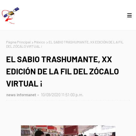
Página Principal
México
EL SABIO TRASHUMANTE, XX EDICIÓN DE LA FIL
DEL ZÓCALO VIRTUAL ¡
EL SABIO TRASHUMANTE, XX
EDICIÓN DE LA FIL DEL ZÓCALO
VIRTUAL ¡
news informanet
10/09/2020 11:51:00 p.m.