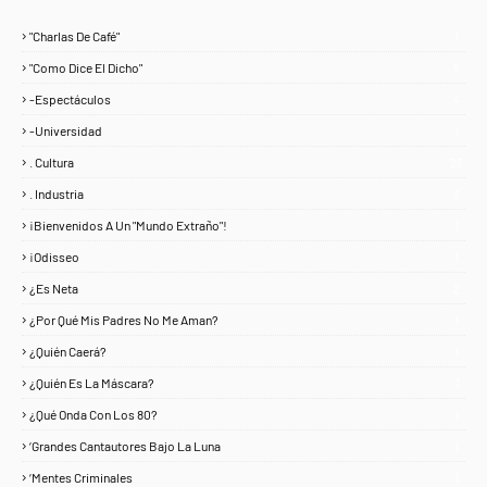
"Charlas De Café"
1
"Como Dice El Dicho"
5
-Espectáculos
4
-Universidad
1
. Cultura
25
. Industria
3
¡Bienvenidos A Un "Mundo Extraño"!
1
¡Odisseo
1
¿Es Neta
2
¿Por Qué Mis Padres No Me Aman?
1
¿Quién Caerá?
1
¿Quién Es La Máscara?
7
¿Qué Onda Con Los 80?
1
‘Grandes Cantautores Bajo La Luna
1
‘Mentes Criminales
1