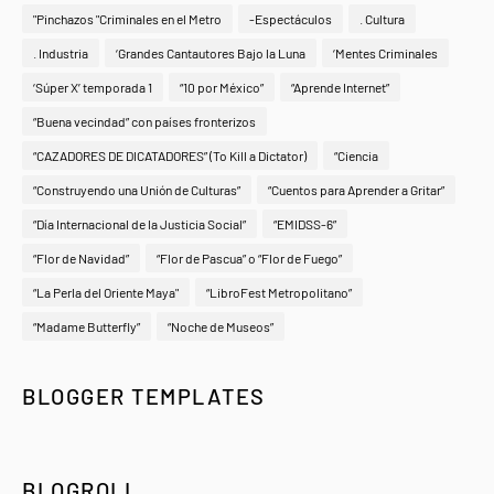
"Pinchazos "Criminales en el Metro
-Espectáculos
. Cultura
. Industria
‘Grandes Cantautores Bajo la Luna
‘Mentes Criminales
‘Súper X’ temporada 1
“10 por México”
“Aprende Internet”
“Buena vecindad” con países fronterizos
“CAZADORES DE DICATADORES” (To Kill a Dictator)
“Ciencia
“Construyendo una Unión de Culturas”
“Cuentos para Aprender a Gritar”
“Día Internacional de la Justicia Social”
“EMIDSS-6”
“Flor de Navidad”
“Flor de Pascua” o “Flor de Fuego”
“La Perla del Oriente Maya"
“LibroFest Metropolitano”
“Madame Butterfly”
“Noche de Museos”
BLOGGER TEMPLATES
BLOGROLL