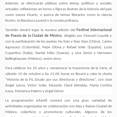
Además, se efectuarán pláticas sobre temas políticos y sociales
actuales; reflexiones en torno a figuras ilustres de la historia del país
como Leona Vicario, o acerca de temas literarios como la ciencia
ficción, la literatura juvenil o la novela policiaca.
También tendrá lugar la novena edición del
Festival Internacional
de Poesía de la Ciudad de México
, dirigido por Manuel Cuautle y
con la participación de los poetas Hu Xian y Xiao Xiao (China), Carlos
Aguasaco (Colombia), Pepe Olona y Rafael Soler (España), Lucía
Cupertino (Italia), Daniel Mårs (Suecia), y Lina Zerón y Hermann
Bellinghausen (México), entre otros
Para celebrar los 20 años y rememorar la trayectoria de la Feria, el
sábado 10 de octubre a las 21:00 horas se llevará a cabo la charla
“Historia de la FIL Zócalo por sus directoras y directores”, con José
Ángel Leyva, Víctor Soler, Eduardo Clavé Almeida, María Cortina
Icaza, Marianna Palerm y Argel Góme
La programación infantil contará con una gran variedad de
actividades organizadas en colaboración con Alas y Raíces Ciudad de
México, colectivos y promotores culturales. Algunos de los