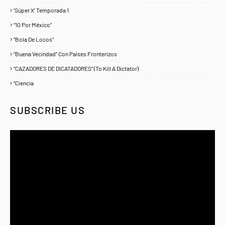
‘Súper X’ Temporada 1
1
“10 Por México”
1
“Bola De Locos”
1
“Buena Vecindad” Con Países Fronterizos
1
“CAZADORES DE DICATADORES” (To Kill A Dictator)
1
“Ciencia
1
SUBSCRIBE US