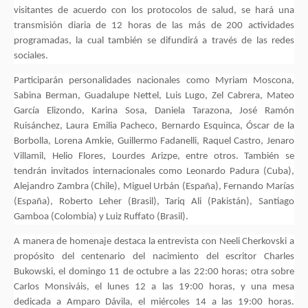
visitantes de acuerdo con los protocolos de salud, se hará una
transmisión diaria de 12 horas de las más de 200 actividades
programadas, la cual también se difundirá a través de las redes
sociales.
Participarán personalidades nacionales como Myriam Moscona,
Sabina Berman, Guadalupe Nettel, Luis Lugo, Zel Cabrera, Mateo
García Elizondo, Karina Sosa, Daniela Tarazona, José Ramón
Ruisánchez, Laura Emilia Pacheco, Bernardo Esquinca, Óscar de la
Borbolla, Lorena Amkie, Guillermo Fadanelli, Raquel Castro, Jenaro
Villamil, Helio Flores, Lourdes Arizpe, entre otros. También se
tendrán invitados internacionales como Leonardo Padura (Cuba),
Alejandro Zambra (Chile), Miguel Urbán (España), Fernando Marías
(España), Roberto Leher (Brasil), Tariq Ali (Pakistán), Santiago
Gamboa (Colombia) y Luiz Ruffato (Brasil).
A manera de homenaje destaca la entrevista con Neeli Cherkovski a
propósito del centenario del nacimiento del escritor Charles
Bukowski, el domingo 11 de octubre a las 22:00 horas; otra sobre
Carlos Monsiváis, el lunes 12 a las 19:00 horas, y una mesa
dedicada a Amparo Dávila, el miércoles 14 a las 19:00 horas.