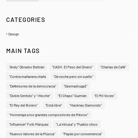
A Zeno.FM Station
CATEGORIES
Design
(6)
MAIN TAGS
"Andy" Obrador Beltrán
"CASH: El Peso del Dinero"
"Charlas de Café"
"Contra mañanera chafa
"De noche pero sin sueño"
"Defensores de la democracia"
"Desmadruga2"
"Doble Sentido" y "+Noche"
"El Chapo" Guzmán
"El Mil Voces"
"El Rey del Bolero"
"Está libre"
"Hackney Diamonds"
"Homenaje a los grandes compositores de México"
"Influencer" Fofo Márquez
"La Intrusa" y "Pueblo chico
"Nuevos Valores de la Música"
"Papás por conveniencia"