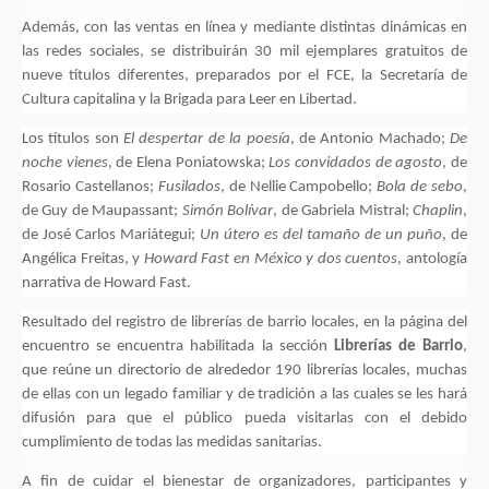
Además, con las ventas en línea y mediante distintas dinámicas en
las redes sociales, se distribuirán 30 mil ejemplares gratuitos de
nueve títulos diferentes, preparados por el FCE, la Secretaría de
Cultura capitalina y la Brigada para Leer en Libertad.
Los títulos son
El despertar de la poesía
, de Antonio Machado;
De
noche vienes
, de Elena Poniatowska;
Los convidados de agosto
, de
Rosario Castellanos;
Fusilados
, de Nellie Campobello;
Bola de sebo
,
de Guy de Maupassant;
Simón Bolívar
, de Gabriela Mistral;
Chaplin
,
de José Carlos Mariátegui;
Un útero es del tamaño de un puño
, de
Angélica Freitas, y
Howard Fast en México y dos cuentos
, antología
narrativa de Howard Fast.
Resultado del registro de librerías de barrio locales, en la página del
encuentro se encuentra habilitada la sección
Librerías de Barrio
,
que reúne un directorio de alrededor 190 librerías locales, muchas
de ellas con un legado familiar y de tradición a las cuales se les hará
difusión para que el público pueda visitarlas con el debido
cumplimiento de todas las medidas sanitarias.
A fin de cuidar el bienestar de organizadores, participantes y