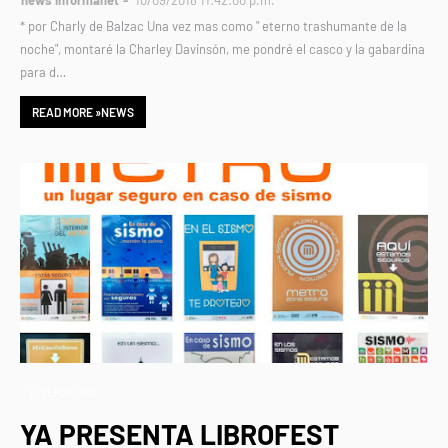
news informanet
10/09/2018 11:42:00 p.m.
* por Charly de Balzac Una vez mas como " eterno trashumante de la
noche", montaré la Charley Davinsón, me pondré el casco y la gabardina
para d…
READ MORE »NEWS
LITERATURA
YA PRESENTA LIBROFEST