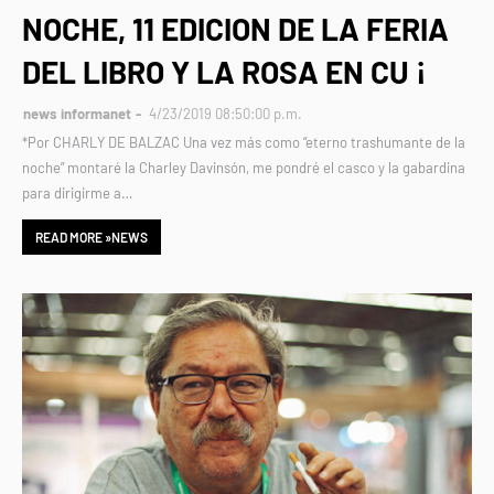
NOCHE, 11 EDICION DE LA FERIA
DEL LIBRO Y LA ROSA EN CU ¡
news informanet
4/23/2019 08:50:00 p.m.
*Por CHARLY DE BALZAC Una vez más como “eterno trashumante de la
noche” montaré la Charley Davinsón, me pondré el casco y la gabardina
para dirigirme a…
READ MORE »NEWS