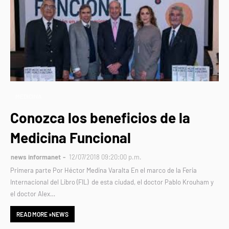
MEDICINA
Conozca los beneficios de la
Medicina Funcional
news informanet
12/07/2018 09:20:00 p.m.
Primera parte Por Héctor Medina Varalta En el marco de la Feria
Internacional del Libro (FIL) de esta ciudad, el doctor Pablo Krouham y
el doctor Alex…
READ MORE »NEWS