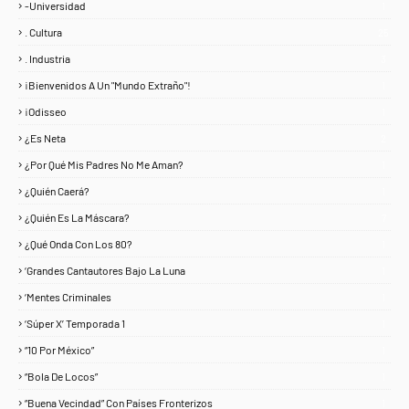
-Universidad
1
. Cultura
25
. Industria
3
¡Bienvenidos A Un "Mundo Extraño"!
1
¡Odisseo
1
¿Es Neta
2
¿Por Qué Mis Padres No Me Aman?
1
¿Quién Caerá?
1
¿Quién Es La Máscara?
7
¿Qué Onda Con Los 80?
1
‘Grandes Cantautores Bajo La Luna
1
‘Mentes Criminales
1
‘Súper X’ Temporada 1
1
“10 Por México”
1
“Bola De Locos”
1
“Buena Vecindad” Con Países Fronterizos
1