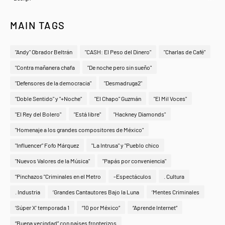
MAIN TAGS
"Andy" Obrador Beltrán
"CASH: El Peso del Dinero"
"Charlas de Café"
"Contra mañanera chafa
"De noche pero sin sueño"
"Defensores de la democracia"
"Desmadruga2"
"Doble Sentido" y "+Noche"
"El Chapo" Guzmán
"El Mil Voces"
"El Rey del Bolero"
"Está libre"
"Hackney Diamonds"
"Homenaje a los grandes compositores de México"
"Influencer" Fofo Márquez
"La Intrusa" y "Pueblo chico
"Nuevos Valores de la Música"
"Papás por conveniencia"
"Pinchazos "Criminales en el Metro
-Espectáculos
. Cultura
. Industria
‘Grandes Cantautores Bajo la Luna
‘Mentes Criminales
‘Súper X’ temporada 1
“10 por México”
“Aprende Internet”
“Buena vecindad” con países fronterizos