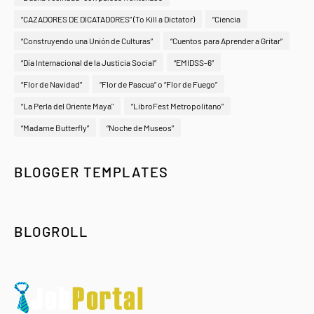
“CAZADORES DE DICATADORES” (To Kill a Dictator)
“Ciencia
“Construyendo una Unión de Culturas”
“Cuentos para Aprender a Gritar”
“Día Internacional de la Justicia Social”
“EMIDSS-6”
“Flor de Navidad”
“Flor de Pascua” o “Flor de Fuego”
“La Perla del Oriente Maya"
“LibroFest Metropolitano”
“Madame Butterfly”
“Noche de Museos”
BLOGGER TEMPLATES
BLOGROLL