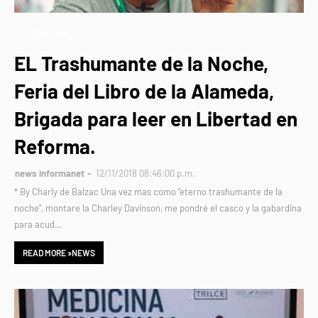
LITERATURA
EL Trashumante de la Noche,
Feria del Libro de la Alameda,
Brigada para leer en Libertad en
Reforma.
news informanet
12/11/2018 08:46:00 p.m.
* By Charly de Balzac Una vez mas como "eterno trashumante de la
noche", montare la Charley Davinson, me pondré el casco y la gabardina
para acud…
READ MORE »NEWS