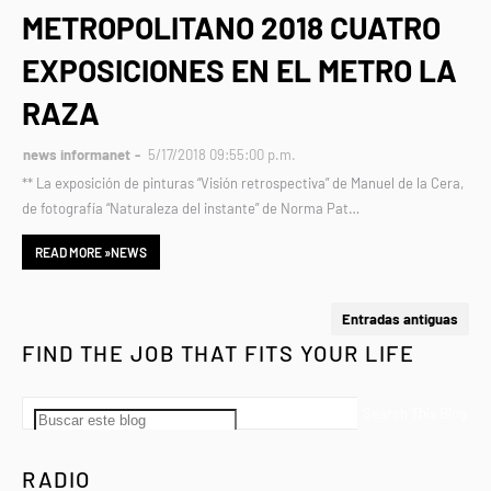
METROPOLITANO 2018 CUATRO
EXPOSICIONES EN EL METRO LA
RAZA
news informanet
5/17/2018 09:55:00 p.m.
** La exposición de pinturas “Visión retrospectiva” de Manuel de la Cera,
de fotografía “Naturaleza del instante” de Norma Pat…
READ MORE »NEWS
Entradas antiguas
FIND THE JOB THAT FITS YOUR LIFE
RADIO