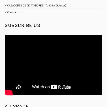
“CAZADORES DE DICATADORES” (To Kill A Dictator)
1
“Ciencia
1
SUBSCRIBE US
AD SPACE