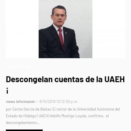
UNIVERSIDAD
Descongelan cuentas de la UAEH
¡
news informanet
8/15/2019 10:12:00 p.m.
por Carlos García de Balzac El rector de la Universidad Autónoma del
Estado de Hidalgo ( UAEH) Adolfo Montigo Loyola, confirmo, el
descongelamiento…