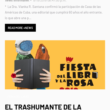
news informanet
5/15/2019 08:47:00 p.m.
* La Dra. Vianka R. Santana confirmó la participación de Casa de las
Américas de Cuba, una editorial que cumplirá 60 años el año entrante,
lo que abre una p…
READ MORE »NEWS
FERIA DEL LIBRO
EL TRASHUMANTE DE LA