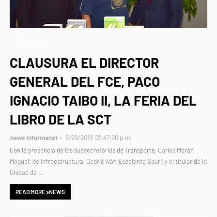
LITERATURA
CLAUSURA EL DIRECTOR
GENERAL DEL FCE, PACO
IGNACIO TAIBO II, LA FERIA DEL
LIBRO DE LA SCT
news informanet
9/29/2019 02:47:00 p.m.
Con la presencia de los subsecretarios de Transporte, Carlos Morán
Moguel; de Infraestructura, Cedric Iván Escalante Sauri, y el titular de la
Unidad de …
READ MORE »NEWS