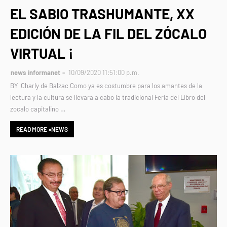
EL SABIO TRASHUMANTE, XX
EDICIÓN DE LA FIL DEL ZÓCALO
VIRTUAL ¡
news informanet
10/09/2020 11:51:00 p.m.
BY Charly de Balzac Como ya es costumbre para los amantes de la
lectura y la cultura se llevara a cabo la tradicional Feria del Libro del
zocalo capitalino …
READ MORE »NEWS