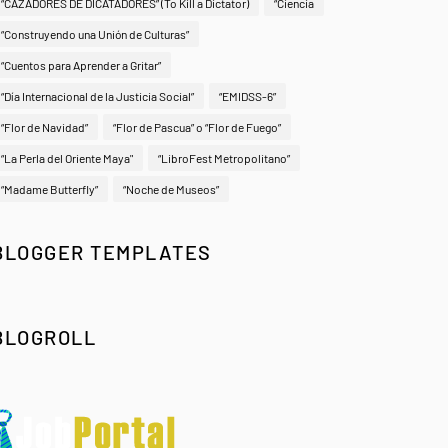
“CAZADORES DE DICATADORES” (To Kill a Dictator)
“Ciencia
“Construyendo una Unión de Culturas”
“Cuentos para Aprender a Gritar”
“Día Internacional de la Justicia Social”
“EMIDSS-6”
“Flor de Navidad”
“Flor de Pascua” o “Flor de Fuego”
“La Perla del Oriente Maya"
“LibroFest Metropolitano”
“Madame Butterfly”
“Noche de Museos”
BLOGGER TEMPLATES
BLOGROLL