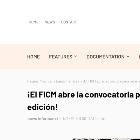
HOME
NEWS
CONTACT
HOME
FEATURES
DOCUMENTATION
Página Principal
Largometrajes
¡El FICM abre la convocatoria para la
¡El FICM abre la convocatoria p
edición!
news informanet
5/19/2026 09:02:00 p.m.