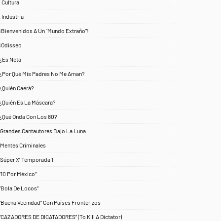
. Cultura
25
. Industria
3
¡Bienvenidos A Un "Mundo Extraño"!
1
¡Odisseo
1
¿Es Neta
2
¿Por Qué Mis Padres No Me Aman?
1
¿Quién Caerá?
1
¿Quién Es La Máscara?
7
¿Qué Onda Con Los 80?
1
‘Grandes Cantautores Bajo La Luna
1
‘Mentes Criminales
1
‘Súper X’ Temporada 1
1
“10 Por México”
1
“Bola De Locos”
1
“Buena Vecindad” Con Países Fronterizos
1
“CAZADORES DE DICATADORES” (To Kill A Dictator)
1