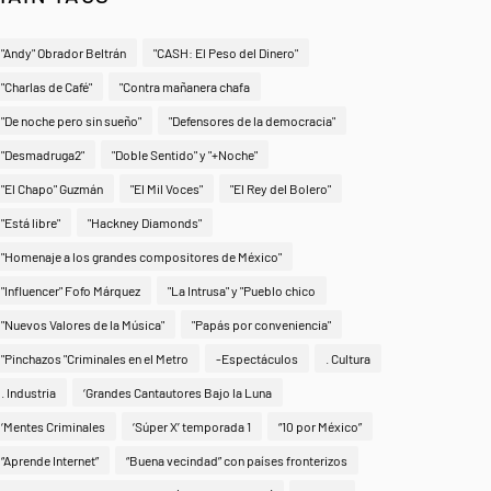
"Andy" Obrador Beltrán
"CASH: El Peso del Dinero"
"Charlas de Café"
"Contra mañanera chafa
"De noche pero sin sueño"
"Defensores de la democracia"
"Desmadruga2"
"Doble Sentido" y "+Noche"
"El Chapo" Guzmán
"El Mil Voces"
"El Rey del Bolero"
"Está libre"
"Hackney Diamonds"
"Homenaje a los grandes compositores de México"
"Influencer" Fofo Márquez
"La Intrusa" y "Pueblo chico
"Nuevos Valores de la Música"
"Papás por conveniencia"
"Pinchazos "Criminales en el Metro
-Espectáculos
. Cultura
. Industria
‘Grandes Cantautores Bajo la Luna
‘Mentes Criminales
‘Súper X’ temporada 1
“10 por México”
“Aprende Internet”
“Buena vecindad” con países fronterizos