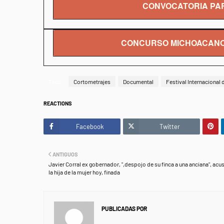
CONVOCATORIA PAR
CONCURSO MICHOACANO
Tags
Cortometrajes
Documental
Festival Internacional 
REACTIONS
Facebook
Twitter
ANTIGUOS
Javier Corral ex gobernador, ",despojo de su finca a una anciana", acu
la hija de la mujer hoy, finada
PUBLICADAS POR
NEWS INFORMANET