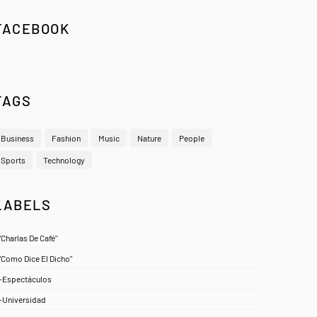
FACEBOOK
TAGS
Business
Fashion
Music
Nature
People
Sports
Technology
LABELS
"Charlas De Café"
1
"Como Dice El Dicho"
5
-Espectáculos
4
-Universidad
1