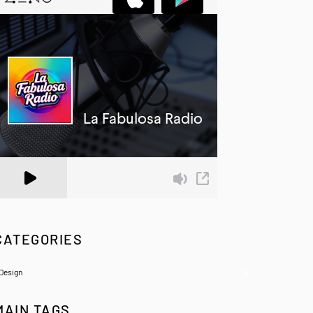
 Zeno.FM Station
CATEGORIES
Design
(6)
MAIN TAGS