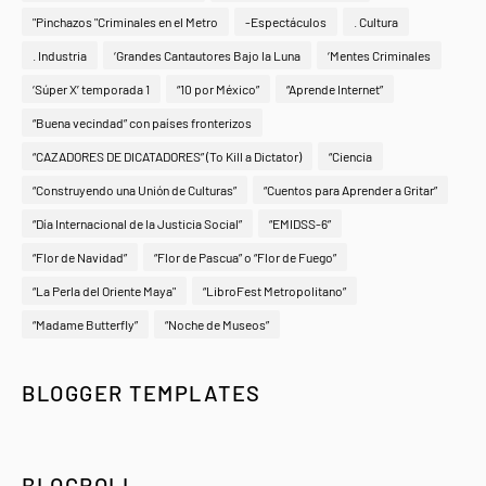
"Pinchazos "Criminales en el Metro
-Espectáculos
. Cultura
. Industria
‘Grandes Cantautores Bajo la Luna
‘Mentes Criminales
‘Súper X’ temporada 1
“10 por México”
“Aprende Internet”
“Buena vecindad” con países fronterizos
“CAZADORES DE DICATADORES” (To Kill a Dictator)
“Ciencia
“Construyendo una Unión de Culturas”
“Cuentos para Aprender a Gritar”
“Día Internacional de la Justicia Social”
“EMIDSS-6”
“Flor de Navidad”
“Flor de Pascua” o “Flor de Fuego”
“La Perla del Oriente Maya"
“LibroFest Metropolitano”
“Madame Butterfly”
“Noche de Museos”
BLOGGER TEMPLATES
BLOGROLL