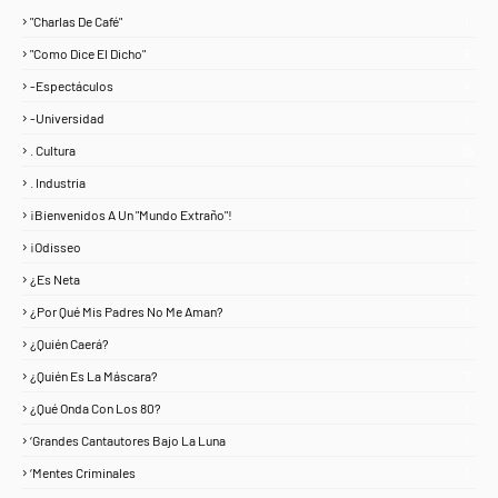
"Charlas De Café"
1
"Como Dice El Dicho"
5
-Espectáculos
4
-Universidad
1
. Cultura
25
. Industria
3
¡Bienvenidos A Un "Mundo Extraño"!
1
¡Odisseo
1
¿Es Neta
2
¿Por Qué Mis Padres No Me Aman?
1
¿Quién Caerá?
1
¿Quién Es La Máscara?
7
¿Qué Onda Con Los 80?
1
‘Grandes Cantautores Bajo La Luna
1
‘Mentes Criminales
1