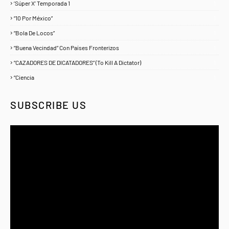
‘Súper X’ Temporada 1
1
“10 Por México”
1
“Bola De Locos”
1
“Buena Vecindad” Con Países Fronterizos
1
“CAZADORES DE DICATADORES” (To Kill A Dictator)
1
“Ciencia
1
SUBSCRIBE US