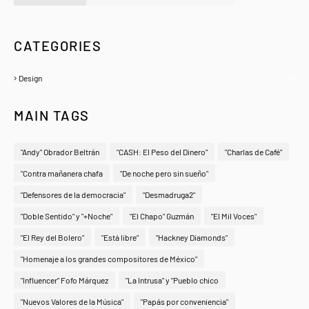
A Zeno.FM Station
CATEGORIES
Design
(6)
MAIN TAGS
"Andy" Obrador Beltrán
"CASH: El Peso del Dinero"
"Charlas de Café"
"Contra mañanera chafa
"De noche pero sin sueño"
"Defensores de la democracia"
"Desmadruga2"
"Doble Sentido" y "+Noche"
"El Chapo" Guzmán
"El Mil Voces"
"El Rey del Bolero"
"Está libre"
"Hackney Diamonds"
"Homenaje a los grandes compositores de México"
"Influencer" Fofo Márquez
"La Intrusa" y "Pueblo chico
"Nuevos Valores de la Música"
"Papás por conveniencia"