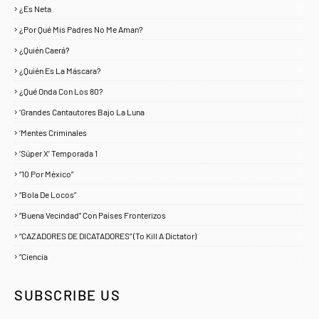
¿Es Neta
2
¿Por Qué Mis Padres No Me Aman?
1
¿Quién Caerá?
1
¿Quién Es La Máscara?
7
¿Qué Onda Con Los 80?
1
‘Grandes Cantautores Bajo La Luna
1
‘Mentes Criminales
1
‘Súper X’ Temporada 1
1
“10 Por México”
1
“Bola De Locos”
1
“Buena Vecindad” Con Países Fronterizos
1
“CAZADORES DE DICATADORES” (To Kill A Dictator)
1
“Ciencia
1
SUBSCRIBE US