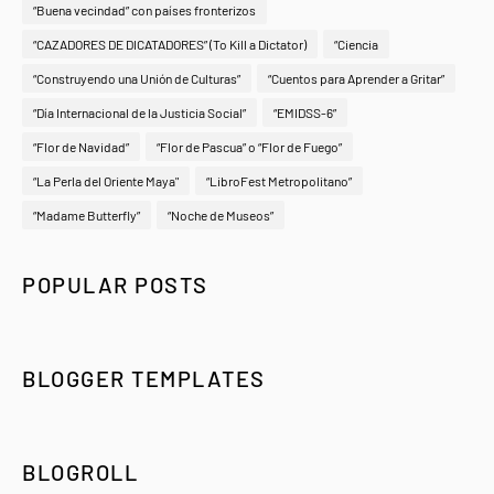
“Buena vecindad” con países fronterizos
“CAZADORES DE DICATADORES” (To Kill a Dictator)
“Ciencia
“Construyendo una Unión de Culturas”
“Cuentos para Aprender a Gritar”
“Día Internacional de la Justicia Social”
“EMIDSS-6”
“Flor de Navidad”
“Flor de Pascua” o “Flor de Fuego”
“La Perla del Oriente Maya"
“LibroFest Metropolitano”
“Madame Butterfly”
“Noche de Museos”
POPULAR POSTS
BLOGGER TEMPLATES
BLOGROLL