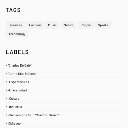
TAGS
Business
Fashion
Music
Nature
People
Sports
Technology
LABELS
"Charlas De Café"
1
"Como Dice El Dicho"
5
-Espectáculos
4
-Universidad
1
. Cultura
25
. Industria
3
¡Bienvenidos A Un "Mundo Extraño"!
1
¡Odisseo
1