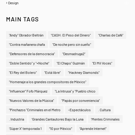
Design
(6)
MAIN TAGS
"Andy" Obrador Beltrán
"CASH: El Peso del Dinero"
"Charlas de Café"
"Contra mañanera chafa
"De noche pero sin sueño"
"Defensores de la democracia"
"Desmadruga2"
"Doble Sentido" y "+Noche"
"El Chapo" Guzmán
"El Mil Voces"
"El Rey del Bolero"
"Está libre"
"Hackney Diamonds"
"Homenaje a los grandes compositores de México"
"Influencer" Fofo Márquez
"La Intrusa" y "Pueblo chico
"Nuevos Valores de la Música"
"Papás por conveniencia"
"Pinchazos "Criminales en el Metro
-Espectáculos
. Cultura
. Industria
‘Grandes Cantautores Bajo la Luna
‘Mentes Criminales
‘Súper X’ temporada 1
“10 por México”
“Aprende Internet”