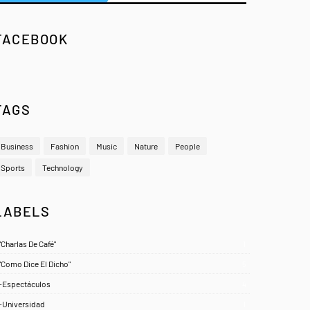
FACEBOOK
TAGS
Business
Fashion
Music
Nature
People
Sports
Technology
LABELS
"Charlas De Café"
1
"Como Dice El Dicho"
5
-Espectáculos
4
-Universidad
1