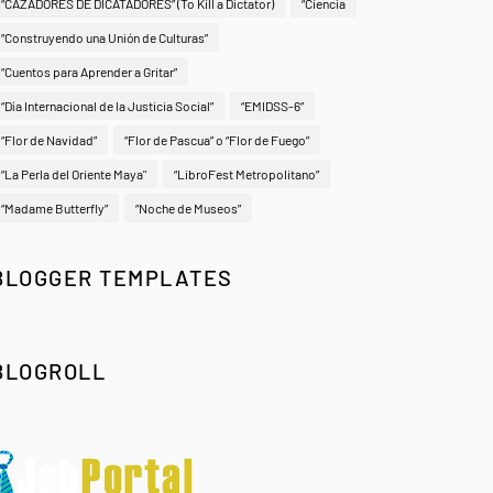
“CAZADORES DE DICATADORES” (To Kill a Dictator)
“Ciencia
“Construyendo una Unión de Culturas”
“Cuentos para Aprender a Gritar”
“Día Internacional de la Justicia Social”
“EMIDSS-6”
“Flor de Navidad”
“Flor de Pascua” o “Flor de Fuego”
“La Perla del Oriente Maya"
“LibroFest Metropolitano”
“Madame Butterfly”
“Noche de Museos”
BLOGGER TEMPLATES
BLOGROLL