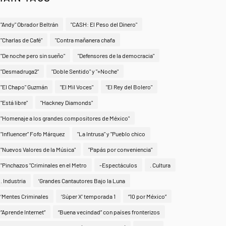
"Andy" Obrador Beltrán
"CASH: El Peso del Dinero"
"Charlas de Café"
"Contra mañanera chafa
"De noche pero sin sueño"
"Defensores de la democracia"
"Desmadruga2"
"Doble Sentido" y "+Noche"
"El Chapo" Guzmán
"El Mil Voces"
"El Rey del Bolero"
"Está libre"
"Hackney Diamonds"
"Homenaje a los grandes compositores de México"
"Influencer" Fofo Márquez
"La Intrusa" y "Pueblo chico
"Nuevos Valores de la Música"
"Papás por conveniencia"
"Pinchazos "Criminales en el Metro
-Espectáculos
. Cultura
. Industria
‘Grandes Cantautores Bajo la Luna
‘Mentes Criminales
‘Súper X’ temporada 1
“10 por México”
“Aprende Internet”
“Buena vecindad” con países fronterizos