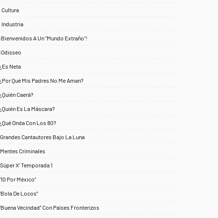
. Cultura
25
. Industria
3
¡Bienvenidos A Un "Mundo Extraño"!
1
¡Odisseo
1
¿Es Neta
2
¿Por Qué Mis Padres No Me Aman?
1
¿Quién Caerá?
1
¿Quién Es La Máscara?
7
¿Qué Onda Con Los 80?
1
‘Grandes Cantautores Bajo La Luna
1
‘Mentes Criminales
1
‘Súper X’ Temporada 1
1
“10 Por México”
1
“Bola De Locos”
1
“Buena Vecindad” Con Países Fronterizos
1