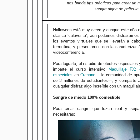
nos brinda tips prácticos para crear un 
sangre digna de película 
Halloween está muy cerca y aunque este año no
clásica ‘calaverita’, aún podemos disfrazarnos
los eventos virtuales que se llevarán a cab
terrorífica, y presentarnos con la caracteriza
videoconferencia.
Para lograrlo, el estudio de efectos especiales 
imparte el curso intensivo
Maquillaje FX:
especiales
en
Crehana
—la comunidad de apre
de 3 millones de estudiantes—, y comparte a
cualquier disfraz algo increíble con un maquilla
Sangre de miedo 100% comestible
Para crear sangre que luzca real y sepa
necesitarás: