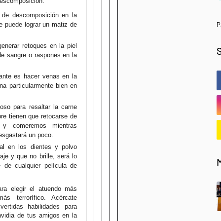
descomposición:
 de descomposición en la
se puede lograr un matiz de
P
nerar retoques en la piel
de sangre o raspones en la
ante es hacer venas en la
na particularmente bien en
oso para resaltar la carne
re tienen que retocarse de
 y comeremos mientras
desgastará un poco.
al en los dientes y polvo
aje y que no brille, será lo
 de cualquier película de
ara elegir el atuendo más
ás terrorífico. Acércate
vertidas habilidades para
nvidia de tus amigos en la