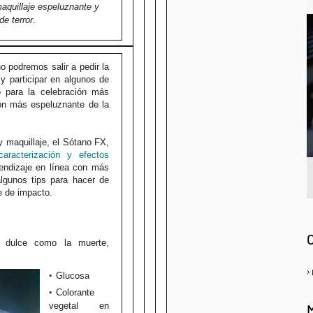
maquillaje espeluznante y
de terror.
 podremos salir a pedir la
 y participar en algunos de
o para la celebración más
ción más espeluznante de la
y maquillaje, el Sótano FX,
caracterización
y efectos
ndizaje en línea con más
lgunos tips para hacer de
je de impacto.
A
 dulce como la muerte,
Glucosa
Colorante
vegetal en