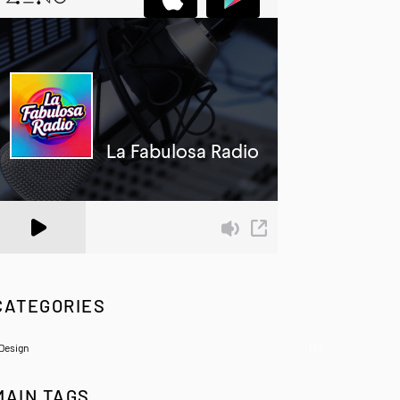
 Zeno.FM Station
CATEGORIES
Design
(6)
MAIN TAGS