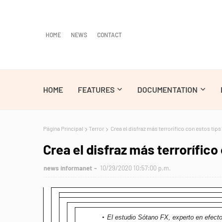
HOME
NEWS
CONTACT
HOME
FEATURES
DOCUMENTATION
Página Principal
Terror
Crea el disfraz más terrorífico con estos tips
Crea el disfraz más terrorífico
news informanet
10/29/2020 10:57:00 p.m.
El estudio Sótano FX, experto en efecto