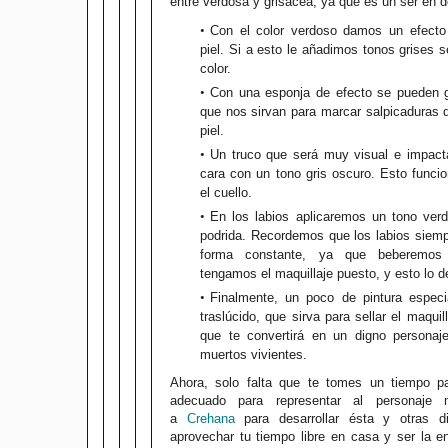
entre verdosa y grisácea, ya que es un ser en 
Con el color verdoso damos un efecto
piel. Si a esto le añadimos tonos grises 
color.
Con una esponja de efecto se pueden ge
que nos sirvan para marcar salpicaduras 
piel.
Un truco que será muy visual e impact
cara con un tono gris oscuro. Esto funcio
el cuello.
En los labios aplicaremos un tono verd
podrida. Recordemos que los labios siemp
forma constante, ya que beberemos
tengamos el maquillaje puesto, y esto lo 
Finalmente, un poco de pintura especi
traslúcido, que sirva para sellar el maquill
que te convertirá en un digno personaje
muertos vivientes.
Ahora, solo falta que te tomes un tiempo p
adecuado para representar al personaje m
a
Crehana
para desarrollar ésta y otras di
aprovechar tu tiempo libre en casa y ser la e