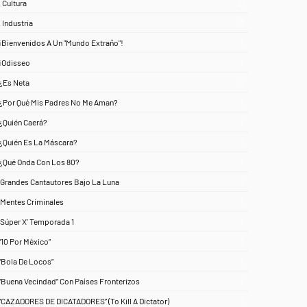
. Cultura
25
. Industria
3
¡Bienvenidos A Un "Mundo Extraño"!
1
¡Odisseo
1
¿Es Neta
2
¿Por Qué Mis Padres No Me Aman?
1
¿Quién Caerá?
1
¿Quién Es La Máscara?
7
¿Qué Onda Con Los 80?
1
‘Grandes Cantautores Bajo La Luna
1
‘Mentes Criminales
1
‘Súper X’ Temporada 1
1
“10 Por México”
1
“Bola De Locos”
1
“Buena Vecindad” Con Países Fronterizos
1
“CAZADORES DE DICATADORES” (To Kill A Dictator)
1