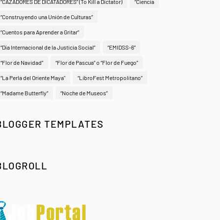
“CAZADORES DE DICATADORES” (To Kill a Dictator)
“Ciencia
“Construyendo una Unión de Culturas”
“Cuentos para Aprender a Gritar”
“Día Internacional de la Justicia Social”
“EMIDSS-6”
“Flor de Navidad”
“Flor de Pascua” o “Flor de Fuego”
“La Perla del Oriente Maya"
“LibroFest Metropolitano”
“Madame Butterfly”
“Noche de Museos”
BLOGGER TEMPLATES
BLOGROLL