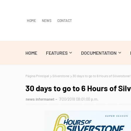
HOME
NEWS
CONTACT
HOME
FEATURES
DOCUMENTATION
Página Principal
Silverstone
30 days to go to 6 Hours of Silverstone!
30 days to go to 6 Hours of Sil
news informanet
7/20/2018 08:01:00 p.m.