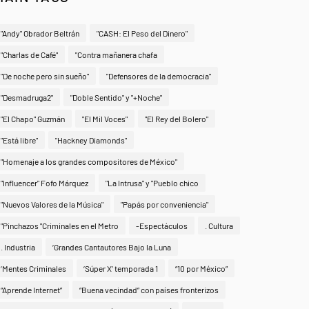
"Andy" Obrador Beltrán
"CASH: El Peso del Dinero"
"Charlas de Café"
"Contra mañanera chafa
"De noche pero sin sueño"
"Defensores de la democracia"
"Desmadruga2"
"Doble Sentido" y "+Noche"
"El Chapo" Guzmán
"El Mil Voces"
"El Rey del Bolero"
"Está libre"
"Hackney Diamonds"
"Homenaje a los grandes compositores de México"
"Influencer" Fofo Márquez
"La Intrusa" y "Pueblo chico
"Nuevos Valores de la Música"
"Papás por conveniencia"
"Pinchazos "Criminales en el Metro
-Espectáculos
. Cultura
. Industria
‘Grandes Cantautores Bajo la Luna
‘Mentes Criminales
‘Súper X’ temporada 1
“10 por México”
“Aprende Internet”
“Buena vecindad” con países fronterizos