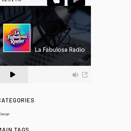
 Zeno.FM Station
CATEGORIES
Design
(6)
MAIN TAGS