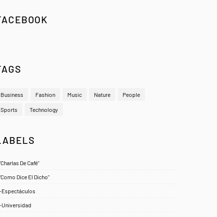
FACEBOOK
TAGS
Business
Fashion
Music
Nature
People
Sports
Technology
LABELS
"Charlas De Café"
1
"Como Dice El Dicho"
5
-Espectáculos
4
-Universidad
1