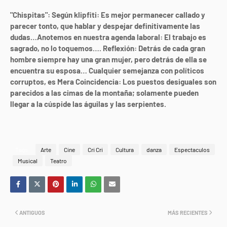
"Chispitas": Según klipfiti: Es mejor permanecer callado y
parecer tonto, que hablar y despejar definitivamente las
dudas
…
Anotemos en nuestra agenda laboral: El trabajo es
sagrado, no lo toquemos
…
. Reflexión: Detrás de cada gran
hombre siempre hay una gran mujer, pero detrás de ella se
encuentra su esposa
…
Cualquier semejanza con políticos
corruptos, es Mera Coincidencia: Los puestos desiguales son
parecidos a las cimas de la montaña; solamente pueden
llegar a la cúspide las águilas y las serpientes.
managua601@yahoo.com.mx
Tags
Arte
Cine
Cri Cri
Cultura
danza
Espectaculos
Musical
Teatro
ANTIGUOS
MÁS RECIENTES