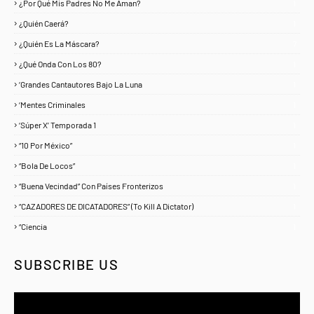
¿Por Qué Mis Padres No Me Aman?
1
¿Quién Caerá?
1
¿Quién Es La Máscara?
7
¿Qué Onda Con Los 80?
1
‘Grandes Cantautores Bajo La Luna
1
‘Mentes Criminales
1
‘Súper X’ Temporada 1
1
“10 Por México”
1
“Bola De Locos”
1
“Buena Vecindad” Con Países Fronterizos
1
“CAZADORES DE DICATADORES” (To Kill A Dictator)
1
“Ciencia
1
SUBSCRIBE US