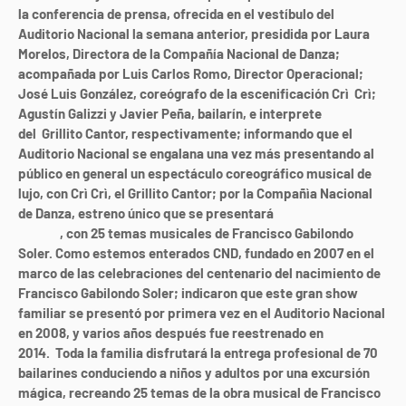
la conferencia de prensa, ofrecida en el vestíbulo del
Auditorio Nacional la semana anterior, presidida por Laura
Morelos, Directora de la Compañía Nacional de Danza;
acompañada por Luis Carlos Romo, Director Operacional;
José Luis González, coreógrafo de la escenificación Crì
Crì;
Agustín Galizzi y Javier Peña, bailarín, e interprete
del
Grillito Cantor, respectivamente; informando que el
Auditorio Nacional se engalana una vez más presentando al
público en general un espectáculo coreográfico musical de
lujo, con Crì Crì, el Grillito Cantor; por la Compañìa Nacional
de Danza, estreno único que se presentará
el domingo 2 de
agosto
, con 25 temas musicales de Francisco Gabilondo
Soler. Como estemos enterados CND, fundado en 2007 en el
marco de las celebraciones del centenario del nacimiento de
Francisco Gabilondo Soler; indicaron que este gran show
familiar se presentó por primera vez en el Auditorio Nacional
en 2008, y varios años
después fue reestrenado en
2014.
Toda la familia disfrutará la entrega profesional de 70
bailarines conduciendo a niños y adultos por una excursión
mágica, recreando 25 temas de la obra musical de Francisco