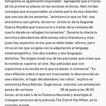
fotografía es igualmente impecable
”
,
agregando que a través
de los primeros planos en las escenas eróticas, Neil Jordan
consigue que el espectador se sienta parte de esa relación;
que sea uno de los amantes,
“
asimismo lo que es fiel: una
atmósfera casi gótica, de horror: el horror de la Segunda
Guerra Mundial que transcurre a través de la ventana del
cuarto donde se refugian los amantes
”
.
Durante la charla la
escritora abordará las diferencias entre literatura y cine;
pues hay aspectos en los que se debe ceder, afirmó, pero
otros en los que se gana con la adaptación al lenguaje
cinematográfico. Son dos medios y dos lenguajes
distintos.
“
De ningún modo soy de las personas que creen que
la novela es superior al cine. Hay películas que son
superiores a la novela en la que se basan, o viceversa
”
.
“
Es
una reflexión sobre lo que nos trasciende; lo desconocido en
una relación, el lugar del abandono, los celos
”
, explicó en
entrevista Rosa Beltrán. Sugerencia: solicitar con antelación
pases de cortesía
el próximo lunes
29 de junio a las 18:00
horas, en la sala 4 de la Cineteca Nacional y atestigüe el
triángulo amoroso de la película The End of the Affair, en la
pantalla grande
…