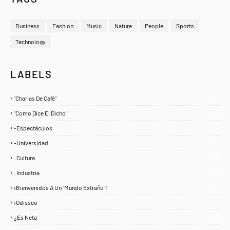
Business
Fashion
Music
Nature
People
Sports
Technology
LABELS
"Charlas De Café"
1
"Como Dice El Dicho"
5
-Espectáculos
4
-Universidad
1
. Cultura
25
. Industria
3
¡Bienvenidos A Un "Mundo Extraño"!
1
¡Odisseo
1
¿Es Neta
2