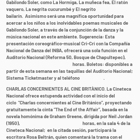
Gabilondo Soler, como La Hormiga, La muñeca fea, El ratón
vaquero, La negrita cucurumbé y El negrito
bailarín.
Asimismo será una magnífica oportunidad para
acercar a los niños a los inolvidables poemas musicales de
Gabilondo Soler, a través de la conjunción de la danza y la
música nacional en este ambiente. Sugerencia: Esta
presentación coreográfico-musical Cri-Crí con la Compañía
Nacional de Danza del INBA, ofrecerá una sola función en el
Auditorio Nacional (Reforma 50, Bosque de Chapultepec),
el
domingo 2 de agosto a las 13:00
horas. Boletos: disponibles a
partir de esta semana en las taquillas del Auditorio Nacional;
Sistema Ticketmaster y al teléfono
5325-9000
.
CHARLAS CONCERNIENTES AL CINE BRITÀNICO. La Cineteca
Nacional ofrece estupenda actividad con el inicio del
ciclo
“
Charlas concernientes al
Cine Británico
”
, proyectando
gratuitamente la cinta
“
The End of the Affair
”
, basada en la
novela homónima de Graham Greene, dirigida por Neil Jordan
(1950),
el lunes 29 de junio a las 18:00
horas, en la sala 4 de la
Cineteca Nacional; en la citada sesión, participará la
escritora Rosa Beltrán, quien comentará la trama con el