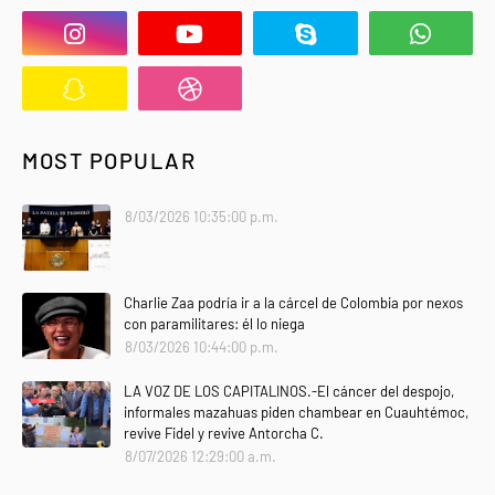
MOST POPULAR
8/03/2026 10:35:00 p.m.
Charlie Zaa podría ir a la cárcel de Colombia por nexos
con paramilitares: él lo niega
8/03/2026 10:44:00 p.m.
LA VOZ DE LOS CAPITALINOS.-El cáncer del despojo,
informales mazahuas piden chambear en Cuauhtémoc,
revive Fidel y revive Antorcha C.
8/07/2026 12:29:00 a.m.