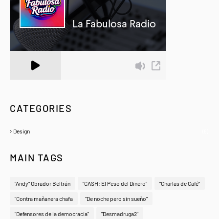
A Zeno.FM Station
CATEGORIES
Design
(6)
MAIN TAGS
"Andy" Obrador Beltrán
"CASH: El Peso del Dinero"
"Charlas de Café"
"Contra mañanera chafa
"De noche pero sin sueño"
"Defensores de la democracia"
"Desmadruga2"