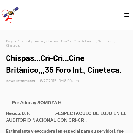
Página Principal
Teatro
Chispas...Crì-Crì...Cine Britànico,,,35 Foro Int.,
Cineteca.
Chispas...Crì-Crì...Cine
Britànico,,,35 Foro Int., Cineteca.
news informanet
6/27/2015 10:48:00 a.m.
Por Adonay SOMOZA H.
México. D. F.
27/06/2015
.-
ESPECTÀCULO DE LUJO EN EL
AUDITORIO NACIONAL CON CRI-CRI.
Estimulante y evocadora (en especial para su servidor), fue