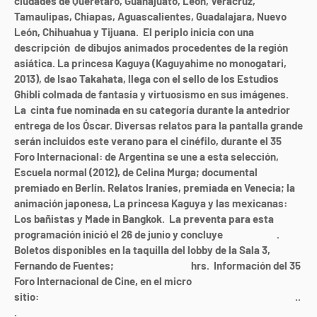
ciudades de Querétaro, Guanajuato, León, Veracruz,
Tamaulipas, Chiapas, Aguascalientes, Guadalajara, Nuevo
León, Chihuahua y Tijuana. El periplo inicia con una
descripción de dibujos animados procedentes de la región
asiática. La princesa Kaguya (Kaguyahime no monogatari,
2013), de Isao Takahata, llega con el sello de los Estudios
Ghibli colmada de fantasía y virtuosismo en sus imágenes.
La
cinta fue nominada en su categoría durante la antedrior
entrega de los Óscar. Diversas relatos para la pantalla grande
serán incluidos este verano para el cinéfilo, durante el 35
Foro Internacional: de Argentina se une a esta selección,
Escuela normal (2012), de Celina Murga; documental
premiado en Berlín. Relatos Iraníes, premiada en Venecia; la
animación japonesa, La princesa Kaguya y las mexicanas:
Los bañistas y Made in Bangkok.
La preventa para esta
programación inició el 26 de junio y concluye
el 2 de julio
.
Boletos disponibles en la taquilla del lobby de la Sala 3,
Fernando de Fuentes;
de 11:00 a 20:00
hrs.
Información del 35
Foro Internacional de Cine, en el micro
sitio:
http://www.cinetecanacional.net/micrositios/foro35
..
.