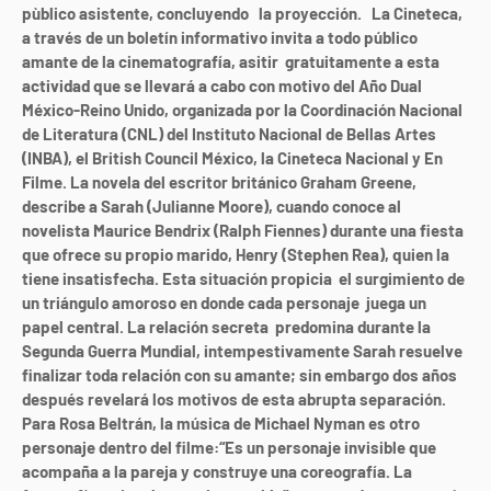
pùblico asistente, concluyendo la proyección. La Cineteca,
a través de un boletín informativo invita a todo público
amante de la cinematografía, asitir gratuitamente a esta
actividad que se llevará a cabo con motivo del Año Dual
México-Reino Unido, organizada por la Coordinación Nacional
de Literatura (CNL) del Instituto Nacional de Bellas Artes
(INBA), el British Council México, la Cineteca Nacional y En
Filme. La novela del escritor británico Graham Greene,
describe a Sarah (Julianne Moore), cuando conoce al
novelista Maurice Bendrix (Ralph Fiennes) durante una fiesta
que ofrece su propio marido, Henry (Stephen Rea), quien la
tiene insatisfecha. Esta situación propicia el surgimiento de
un triángulo amoroso en donde cada personaje juega un
papel central. La relación secreta predomina durante la
Segunda Guerra Mundial, intempestivamente Sarah resuelve
finalizar toda relación con su amante; sin embargo dos años
después revelará los motivos de esta abrupta separación.
Para Rosa Beltrán, la música de Michael Nyman es otro
personaje dentro del filme:
“
Es un personaje invisible que
acompaña a la pareja y construye una coreografía. La