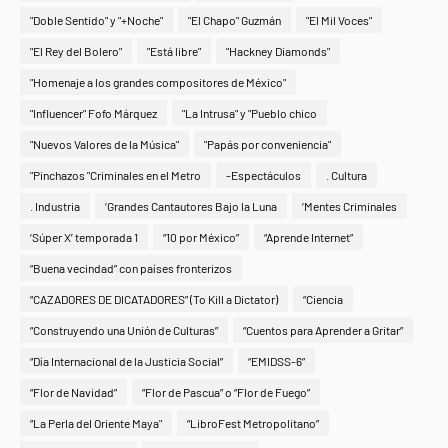
"Doble Sentido" y "+Noche"
"El Chapo" Guzmán
"El Mil Voces"
"El Rey del Bolero"
"Está libre"
"Hackney Diamonds"
"Homenaje a los grandes compositores de México"
"Influencer" Fofo Márquez
"La Intrusa" y "Pueblo chico
"Nuevos Valores de la Música"
"Papás por conveniencia"
"Pinchazos "Criminales en el Metro
-Espectáculos
. Cultura
. Industria
‘Grandes Cantautores Bajo la Luna
‘Mentes Criminales
‘Súper X’ temporada 1
“10 por México”
“Aprende Internet”
“Buena vecindad” con países fronterizos
“CAZADORES DE DICATADORES” (To Kill a Dictator)
“Ciencia
“Construyendo una Unión de Culturas”
“Cuentos para Aprender a Gritar”
“Día Internacional de la Justicia Social”
“EMIDSS-6”
“Flor de Navidad”
“Flor de Pascua” o “Flor de Fuego”
“La Perla del Oriente Maya"
“LibroFest Metropolitano”