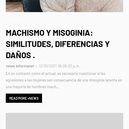
VIOLENCIA
MACHISMO Y MISOGINIA:
SIMILITUDES, DIFERENCIAS Y
DAÑOS .
news informanet
12/30/2021 08:08:00 p.m.
En un contexto como el actual, es necesario cuestionar si las
agresiones a las mujeres son consecuencia de una misoginia latente en
una mayoría de hombres mach…
READ MORE »NEWS