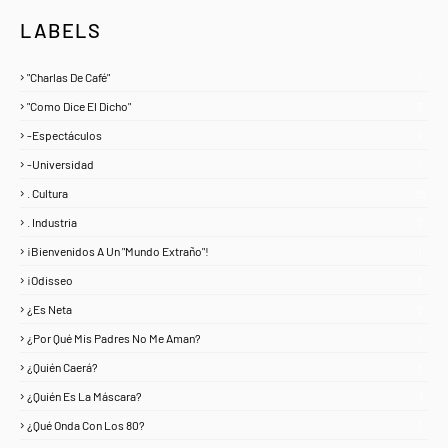
LABELS
"Charlas De Café"
1
"Como Dice El Dicho"
5
-Espectáculos
4
-Universidad
1
. Cultura
25
. Industria
3
¡Bienvenidos A Un "Mundo Extraño"!
1
¡Odisseo
1
¿Es Neta
2
¿Por Qué Mis Padres No Me Aman?
1
¿Quién Caerá?
1
¿Quién Es La Máscara?
7
¿Qué Onda Con Los 80?
1