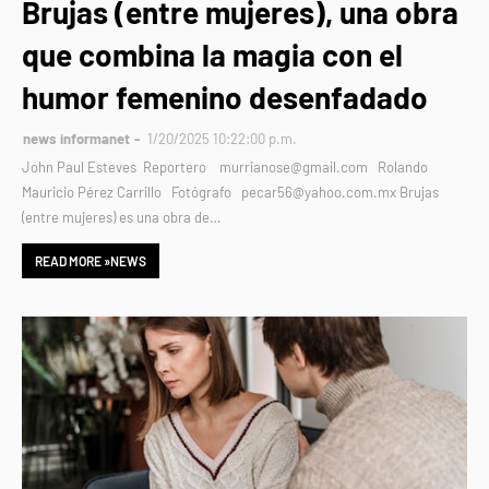
Brujas (entre mujeres), una obra
que combina la magia con el
humor femenino desenfadado
news informanet
1/20/2025 10:22:00 p.m.
John Paul Esteves Reportero murrianose@gmail.com Rolando
Mauricio Pérez Carrillo Fotógrafo pecar56@yahoo.com.mx Brujas
(entre mujeres) es una obra de…
READ MORE »NEWS