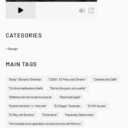
A Zeno.FM Station
CATEGORIES
Design
(6)
MAIN TAGS
"Andy" Obrador Beltrán
"CASH: El Peso del Dinero"
"Charlas de Café"
"Contra mañanera chafa
"De noche pero sin sueño"
"Defensores de la democracia"
"Desmadruga2"
"Doble Sentido" y "+Noche"
"El Chapo" Guzmán
"El Mil Voces"
"El Rey del Bolero"
"Está libre"
"Hackney Diamonds"
"Homenaje a los grandes compositores de México"