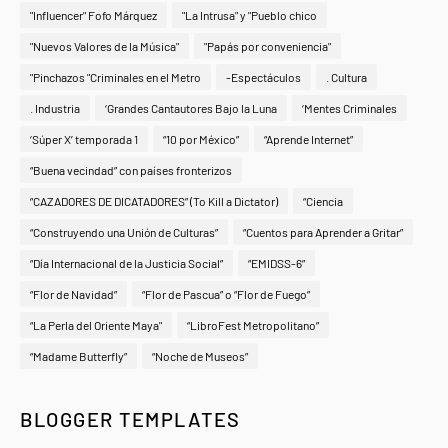
"Influencer" Fofo Márquez
"La Intrusa" y "Pueblo chico
"Nuevos Valores de la Música"
"Papás por conveniencia"
"Pinchazos "Criminales en el Metro
-Espectáculos
. Cultura
. Industria
‘Grandes Cantautores Bajo la Luna
‘Mentes Criminales
‘Súper X’ temporada 1
“10 por México”
“Aprende Internet”
“Buena vecindad” con países fronterizos
“CAZADORES DE DICATADORES” (To Kill a Dictator)
“Ciencia
“Construyendo una Unión de Culturas”
“Cuentos para Aprender a Gritar”
“Día Internacional de la Justicia Social”
“EMIDSS-6”
“Flor de Navidad”
“Flor de Pascua” o “Flor de Fuego”
“La Perla del Oriente Maya"
“LibroFest Metropolitano”
“Madame Butterfly”
“Noche de Museos”
BLOGGER TEMPLATES