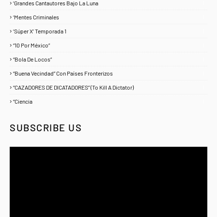
‘Grandes Cantautores Bajo La Luna
1
‘Mentes Criminales
1
‘Súper X’ Temporada 1
1
“10 Por México”
1
“Bola De Locos”
1
“Buena Vecindad” Con Países Fronterizos
1
“CAZADORES DE DICATADORES” (To Kill A Dictator)
1
“Ciencia
1
SUBSCRIBE US