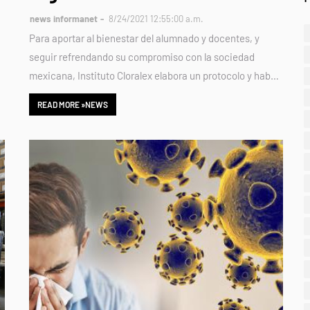
news informanet
8/24/2021 12:55:00 a.m.
Para aportar al bienestar del alumnado y docentes, y
seguir refrendando su compromiso con la sociedad
mexicana, Instituto Cloralex elabora un protocolo y hab…
READ MORE »NEWS