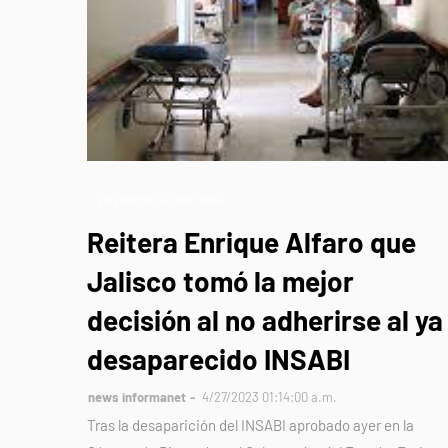
EMERGENCIA SANITARIA
Reitera Enrique Alfaro que
Jalisco tomó la mejor
decisión al no adherirse al ya
desaparecido INSABI
news informanet
4/27/2023 01:14:00 a.m.
Tras la desaparición del INSABI aprobado ayer en la