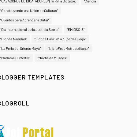
“CAZADORES DE DICATADORES” (To Kill a Dictator)
“Ciencia
“Construyendo una Unión de Culturas”
“Cuentos para Aprender a Gritar”
“Día Internacional de la Justicia Social”
“EMIDSS-6”
“Flor de Navidad”
“Flor de Pascua” o “Flor de Fuego”
“La Perla del Oriente Maya"
“LibroFest Metropolitano”
“Madame Butterfly”
“Noche de Museos”
BLOGGER TEMPLATES
BLOGROLL