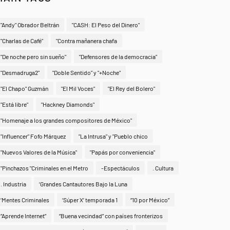
"Andy" Obrador Beltrán
"CASH: El Peso del Dinero"
"Charlas de Café"
"Contra mañanera chafa
"De noche pero sin sueño"
"Defensores de la democracia"
"Desmadruga2"
"Doble Sentido" y "+Noche"
"El Chapo" Guzmán
"El Mil Voces"
"El Rey del Bolero"
"Está libre"
"Hackney Diamonds"
"Homenaje a los grandes compositores de México"
"Influencer" Fofo Márquez
"La Intrusa" y "Pueblo chico
"Nuevos Valores de la Música"
"Papás por conveniencia"
"Pinchazos "Criminales en el Metro
-Espectáculos
. Cultura
. Industria
‘Grandes Cantautores Bajo la Luna
‘Mentes Criminales
‘Súper X’ temporada 1
“10 por México”
“Aprende Internet”
“Buena vecindad” con países fronterizos