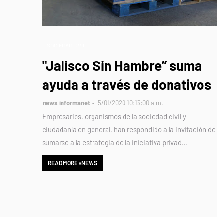
SOCIEDAD CIVIL
"Jalisco Sin Hambre” suma
ayuda a través de donativos
news informanet
5/01/2020 10:13:00 a.m.
Empresarios, organismos de la sociedad civil y
ciudadanía en general, han respondido a la invitación de
sumarse a la estrategia de la iniciativa privad…
READ MORE »NEWS