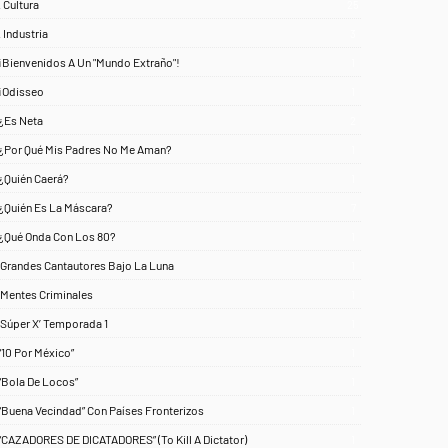
. Cultura
25
. Industria
3
¡Bienvenidos A Un "Mundo Extraño"!
1
¡Odisseo
1
¿Es Neta
2
¿Por Qué Mis Padres No Me Aman?
1
¿Quién Caerá?
1
¿Quién Es La Máscara?
7
¿Qué Onda Con Los 80?
1
‘Grandes Cantautores Bajo La Luna
1
‘Mentes Criminales
1
‘Súper X’ Temporada 1
1
“10 Por México”
1
“Bola De Locos”
1
“Buena Vecindad” Con Países Fronterizos
1
“CAZADORES DE DICATADORES” (To Kill A Dictator)
1