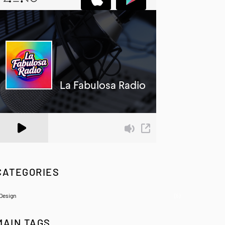
 Zeno.FM Station
CATEGORIES
Design
(6)
MAIN TAGS