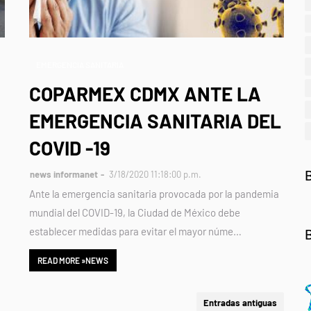
EMERGENCIA SANITARIA
COPARMEX CDMX ANTE LA
EMERGENCIA SANITARIA DEL
COVID -19
news informanet
3/18/2020 11:18:00 p.m.
Ante la emergencia sanitaria provocada por la pandemia
mundial del COVID-19, la Ciudad de México debe
establecer medidas para evitar el mayor núme…
READ MORE »NEWS
Entradas antiguas