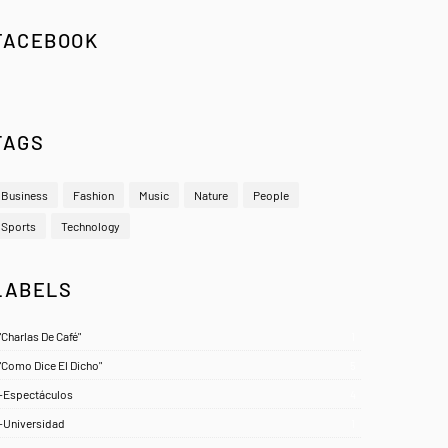
FACEBOOK
TAGS
Business
Fashion
Music
Nature
People
Sports
Technology
LABELS
"Charlas De Café"
1
"Como Dice El Dicho"
5
-Espectáculos
4
-Universidad
1