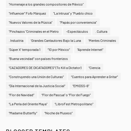
"Homenaje a los grandes compositores de México"
"Influencer" Fofo Márquez
"La Intrusa" y "Pueblo chico
"Nuevos Valores de la Música"
"Papás por conveniencia"
"Pinchazos "Criminales en el Metro
-Espectáculos
. Cultura
. Industria
‘Grandes Cantautores Bajo la Luna
‘Mentes Criminales
‘Súper X’ temporada 1
“10 por México”
“Aprende Internet”
“Buena vecindad” con países fronterizos
“CAZADORES DE DICATADORES” (To Kill a Dictator)
“Ciencia
“Construyendo una Unión de Culturas”
“Cuentos para Aprender a Gritar”
“Día Internacional de la Justicia Social”
“EMIDSS-6”
“Flor de Navidad”
“Flor de Pascua” o “Flor de Fuego”
“La Perla del Oriente Maya"
“LibroFest Metropolitano”
“Madame Butterfly”
“Noche de Museos”