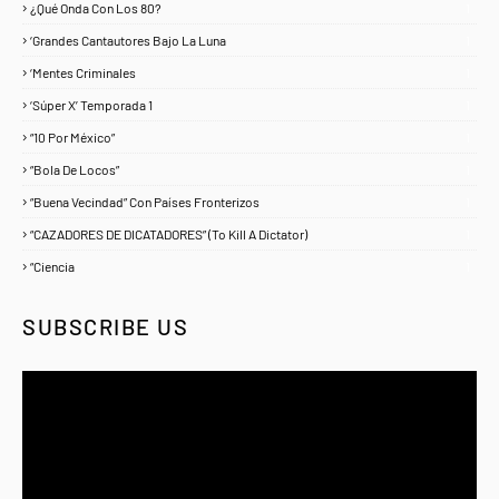
¿Qué Onda Con Los 80?
1
‘Grandes Cantautores Bajo La Luna
1
‘Mentes Criminales
1
‘Súper X’ Temporada 1
1
“10 Por México”
1
“Bola De Locos”
1
“Buena Vecindad” Con Países Fronterizos
1
“CAZADORES DE DICATADORES” (To Kill A Dictator)
1
“Ciencia
1
SUBSCRIBE US