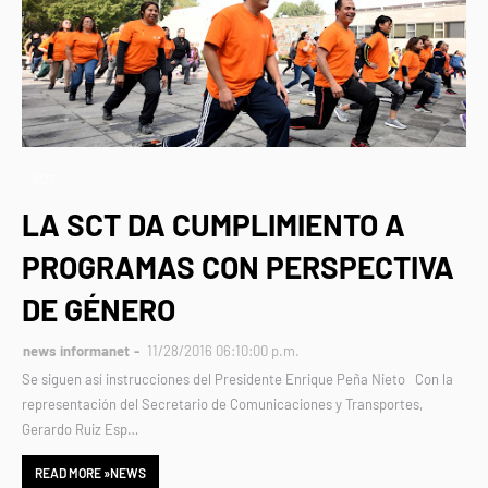
SCT
LA SCT DA CUMPLIMIENTO A
PROGRAMAS CON PERSPECTIVA
DE GÉNERO
news informanet
11/28/2016 06:10:00 p.m.
Se siguen así instrucciones del Presidente Enrique Peña Nieto Con la
representación del Secretario de Comunicaciones y Transportes,
Gerardo Ruiz Esp…
READ MORE »NEWS