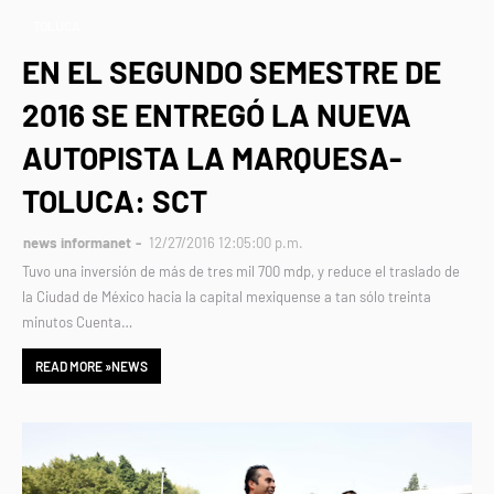
TOLUCA
EN EL SEGUNDO SEMESTRE DE
2016 SE ENTREGÓ LA NUEVA
AUTOPISTA LA MARQUESA-
TOLUCA: SCT
news informanet
12/27/2016 12:05:00 p.m.
Tuvo una inversión de más de tres mil 700 mdp, y reduce el traslado de
la Ciudad de México hacia la capital mexiquense a tan sólo treinta
minutos Cuenta…
READ MORE »NEWS