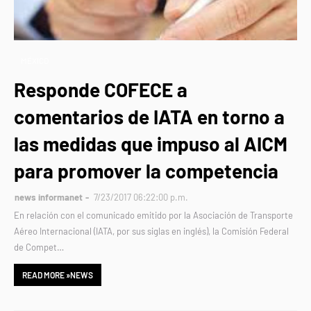
MÉXICO
Responde COFECE a
comentarios de IATA en torno a
las medidas que impuso al AICM
para promover la competencia
news informanet
7/23/2017 06:22:00 p.m.
En relación con el comunicado emitido por la Asociación de Transporte
Aéreo Internacional (IATA, por sus siglas en inglés), la Comisión Federal
de Compet…
READ MORE »NEWS