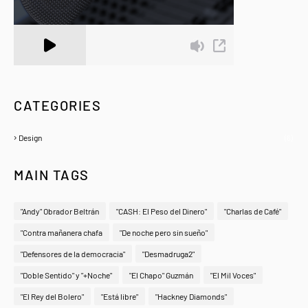
A Zeno.FM Station
CATEGORIES
Design
(6)
MAIN TAGS
"Andy" Obrador Beltrán
"CASH: El Peso del Dinero"
"Charlas de Café"
"Contra mañanera chafa
"De noche pero sin sueño"
"Defensores de la democracia"
"Desmadruga2"
"Doble Sentido" y "+Noche"
"El Chapo" Guzmán
"El Mil Voces"
"El Rey del Bolero"
"Está libre"
"Hackney Diamonds"