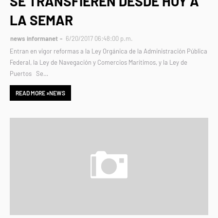
SE TRANSFIEREN DESDE HOY A
LA SEMAR
news informanet
6/20/2017 06:48:00 p.m.
​Entran en vigor reformas a la Ley Orgánica de la Administración Pública
Federal, la Ley de Navegación y Comercios Marítimos, y la Ley de
Puertos Se…
READ MORE »NEWS