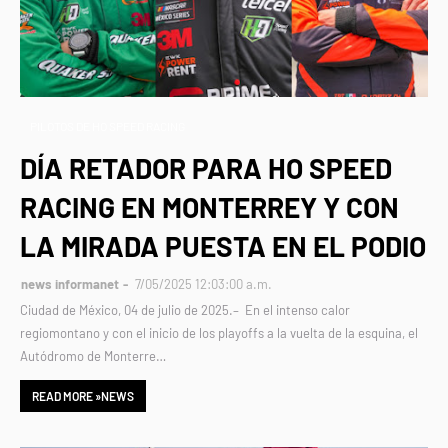
PILOTOS DE HO SPEED RACING
DÍA RETADOR PARA HO SPEED
RACING EN MONTERREY Y CON
LA MIRADA PUESTA EN EL PODIO
news informanet
7/05/2025 12:03:00 a.m.
Ciudad de México, 04 de julio de 2025.– En el intenso calor
regiomontano y con el inicio de los playoffs a la vuelta de la esquina, el
Autódromo de Monterre…
READ MORE »NEWS