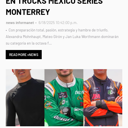
EN TRUCKS MÉXICO SERIES
MONTERREY
news informanet
6/18/2025 10:42:00 p.m.
• Con preparación total, pasión, estrategia y hambre de triunfo,
Alexandra Mohnhaupt, Mateo Girón y Jan Luka Worthmann dominarán
su categoría en la octava f…
READ MORE »NEWS