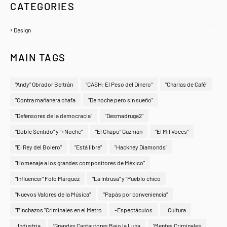
CATEGORIES
Design
(6)
MAIN TAGS
"Andy" Obrador Beltrán
"CASH: El Peso del Dinero"
"Charlas de Café"
"Contra mañanera chafa
"De noche pero sin sueño"
"Defensores de la democracia"
"Desmadruga2"
"Doble Sentido" y "+Noche"
"El Chapo" Guzmán
"El Mil Voces"
"El Rey del Bolero"
"Está libre"
"Hackney Diamonds"
"Homenaje a los grandes compositores de México"
"Influencer" Fofo Márquez
"La Intrusa" y "Pueblo chico
"Nuevos Valores de la Música"
"Papás por conveniencia"
"Pinchazos "Criminales en el Metro
-Espectáculos
. Cultura
. Industria
‘Grandes Cantautores Bajo la Luna
‘Mentes Criminales