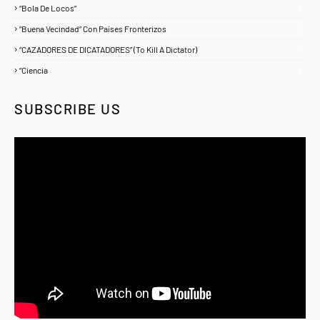
“Bola De Locos”
1
“Buena Vecindad” Con Países Fronterizos
1
“CAZADORES DE DICATADORES” (To Kill A Dictator)
1
“Ciencia
1
SUBSCRIBE US