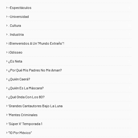
-Espectáculos
4
-Universidad
1
. Cultura
25
. Industria
3
¡Bienvenidos A Un "Mundo Extraño"!
1
¡Odisseo
1
¿Es Neta
2
¿Por Qué Mis Padres No Me Aman?
1
¿Quién Caerá?
1
¿Quién Es La Máscara?
7
¿Qué Onda Con Los 80?
1
‘Grandes Cantautores Bajo La Luna
1
‘Mentes Criminales
1
‘Súper X’ Temporada 1
1
“10 Por México”
1