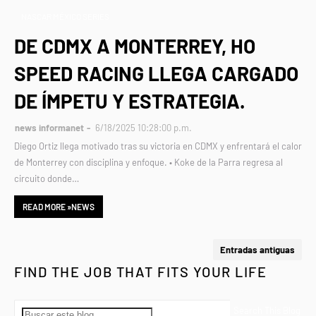
NASCAR MÉXICO SERIES
DE CDMX A MONTERREY, HO
SPEED RACING LLEGA CARGADO
DE ÍMPETU Y ESTRATEGIA.
news informanet
6/18/2025 10:28:00 p.m.
Diego Ortiz llega motivado tras su victoria en CDMX y enfrentará el calor
de Monterrey con disciplina y enfoque. • Koke de la Parra regresa al
circuito donde…
READ MORE »NEWS
Entradas antiguas
FIND THE JOB THAT FITS YOUR LIFE