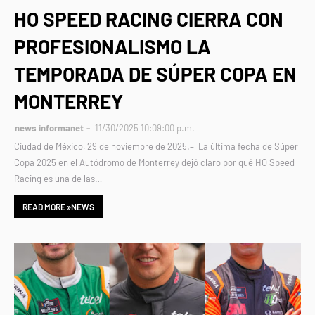
HO SPEED RACING CIERRA CON
PROFESIONALISMO LA
TEMPORADA DE SÚPER COPA EN
MONTERREY
news informanet
11/30/2025 10:09:00 p.m.
Ciudad de México, 29 de noviembre de 2025.– La última fecha de Súper
Copa 2025 en el Autódromo de Monterrey dejó claro por qué HO Speed
Racing es una de las…
READ MORE »NEWS