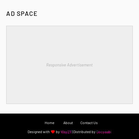
AD SPACE
Responsive Advertisement
Home
About
Contact Us
Designed with
by
Way2T
| Distributed by
Gooyaabi