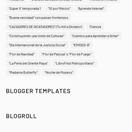
‘Súper X’ temporada 1
“10 por México”
“Aprende Internet”
“Buena vecindad” con países fronterizos
“CAZADORES DE DICATADORES” (To Kill a Dictator)
“Ciencia
“Construyendo una Unión de Culturas”
“Cuentos para Aprender a Gritar”
“Día Internacional de la Justicia Social”
“EMIDSS-6”
“Flor de Navidad”
“Flor de Pascua” o “Flor de Fuego”
“La Perla del Oriente Maya"
“LibroFest Metropolitano”
“Madame Butterfly”
“Noche de Museos”
BLOGGER TEMPLATES
BLOGROLL