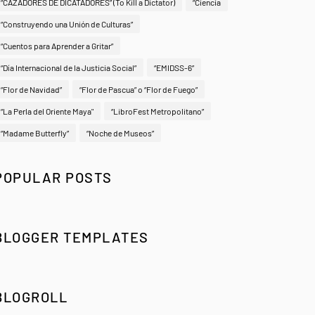
“CAZADORES DE DICATADORES” (To Kill a Dictator)
“Ciencia
“Construyendo una Unión de Culturas”
“Cuentos para Aprender a Gritar”
“Día Internacional de la Justicia Social”
“EMIDSS-6”
“Flor de Navidad”
“Flor de Pascua” o “Flor de Fuego”
“La Perla del Oriente Maya"
“LibroFest Metropolitano”
“Madame Butterfly”
“Noche de Museos”
POPULAR POSTS
BLOGGER TEMPLATES
BLOGROLL