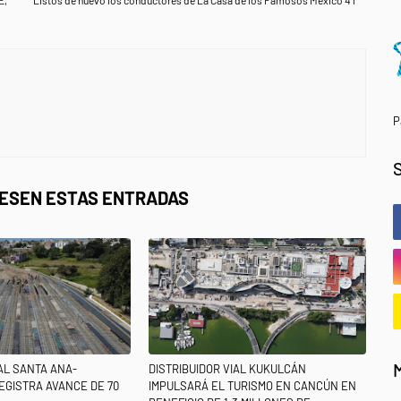
E,
Listos de nuevo los conductores de La Casa de los Famosos México 4T
P
RESEN ESTAS ENTRADAS
IAL SANTA ANA-
DISTRIBUIDOR VIAL KUKULCÁN
EGISTRA AVANCE DE 70
IMPULSARÁ EL TURISMO EN CANCÚN EN