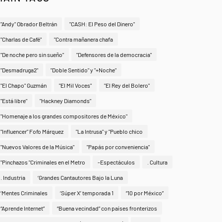
"Andy" Obrador Beltrán
"CASH: El Peso del Dinero"
"Charlas de Café"
"Contra mañanera chafa
"De noche pero sin sueño"
"Defensores de la democracia"
"Desmadruga2"
"Doble Sentido" y "+Noche"
"El Chapo" Guzmán
"El Mil Voces"
"El Rey del Bolero"
"Está libre"
"Hackney Diamonds"
"Homenaje a los grandes compositores de México"
"Influencer" Fofo Márquez
"La Intrusa" y "Pueblo chico
"Nuevos Valores de la Música"
"Papás por conveniencia"
"Pinchazos "Criminales en el Metro
-Espectáculos
. Cultura
. Industria
‘Grandes Cantautores Bajo la Luna
‘Mentes Criminales
‘Súper X’ temporada 1
“10 por México”
“Aprende Internet”
“Buena vecindad” con países fronterizos