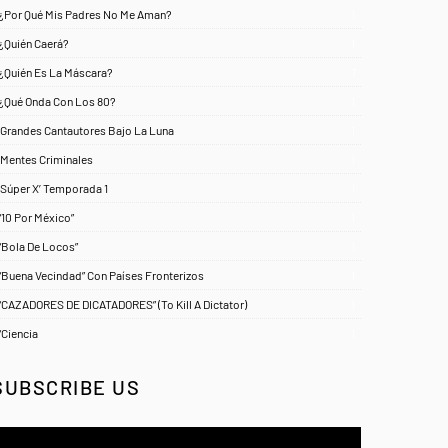
¿Por Qué Mis Padres No Me Aman?
1
¿Quién Caerá?
1
¿Quién Es La Máscara?
7
¿Qué Onda Con Los 80?
1
‘Grandes Cantautores Bajo La Luna
1
‘Mentes Criminales
1
‘Súper X’ Temporada 1
1
“10 Por México”
1
“Bola De Locos”
1
“Buena Vecindad” Con Países Fronterizos
1
“CAZADORES DE DICATADORES” (To Kill A Dictator)
1
“Ciencia
1
SUBSCRIBE US