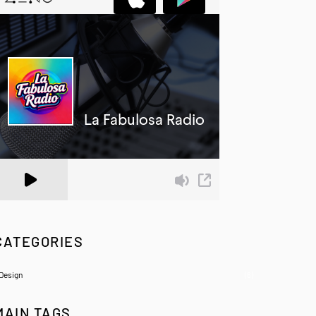
 Zeno.FM Station
CATEGORIES
Design
(6)
MAIN TAGS