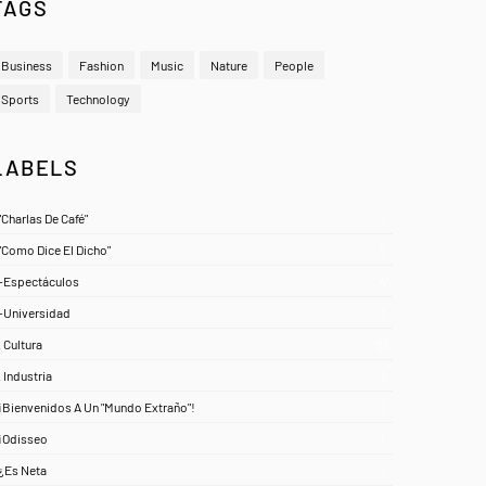
TAGS
Business
Fashion
Music
Nature
People
Sports
Technology
LABELS
"Charlas De Café"
1
"Como Dice El Dicho"
5
-Espectáculos
4
-Universidad
1
. Cultura
25
. Industria
3
¡Bienvenidos A Un "Mundo Extraño"!
1
¡Odisseo
1
¿Es Neta
2