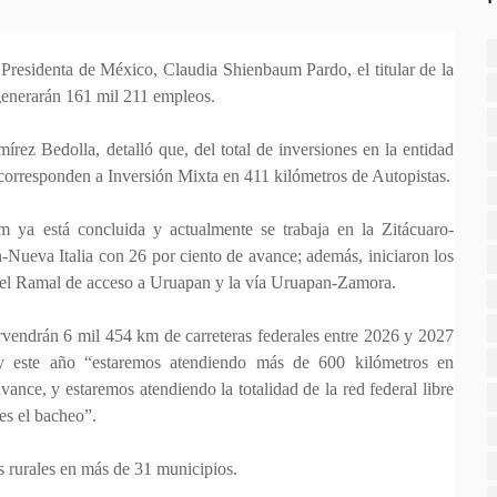
Presidenta de México, Claudia Shienbaum Pardo, el titular de la
generarán 161 mil 211 empleos.
ez Bedolla, detalló que, del total de inversiones en la entidad
 corresponden a Inversión Mixta en 411 kilómetros de Autopistas.
 ya está concluida y actualmente se trabaja en la Zitácuaro-
-Nueva Italia con 26 por ciento de avance; además, iniciaron los
s, el Ramal de acceso a Uruapan y la vía Uruapan-Zamora.
ervendrán 6 mil 454 km de carreteras federales entre 2026 y 2027
y este año “estaremos atendiendo más de 600 kilómetros en
ance, y estaremos atendiendo la totalidad de la red federal libre
es el bacheo”.
s rurales en más de 31 municipios.