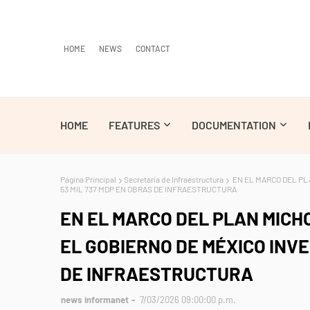
HOME
NEWS
CONTACT
HOME
FEATURES
DOCUMENTATION
Página Principal
Secretaría de Infraestructura
EN EL MARCO DEL PLA
53 MIL 737 MDP EN OBRAS DE INFRAESTRUCTURA
EN EL MARCO DEL PLAN MICHO
EL GOBIERNO DE MÉXICO INVE
DE INFRAESTRUCTURA
news informanet
7/03/2026 09:00:00 p.m.