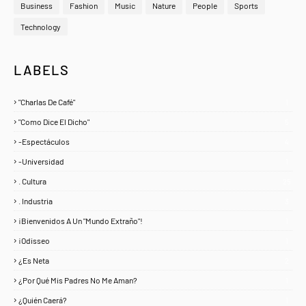
Business
Fashion
Music
Nature
People
Sports
Technology
LABELS
"Charlas De Café"
1
"Como Dice El Dicho"
5
-Espectáculos
4
-Universidad
1
. Cultura
25
. Industria
3
¡Bienvenidos A Un "Mundo Extraño"!
1
¡Odisseo
1
¿Es Neta
2
¿Por Qué Mis Padres No Me Aman?
1
¿Quién Caerá?
1