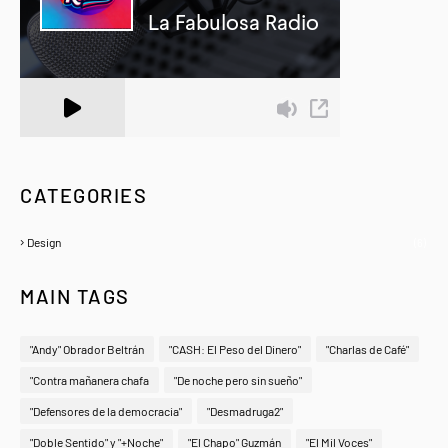
A Zeno.FM Station
CATEGORIES
Design
(6)
MAIN TAGS
"Andy" Obrador Beltrán
"CASH: El Peso del Dinero"
"Charlas de Café"
"Contra mañanera chafa
"De noche pero sin sueño"
"Defensores de la democracia"
"Desmadruga2"
"Doble Sentido" y "+Noche"
"El Chapo" Guzmán
"El Mil Voces"