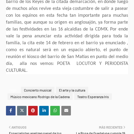
barrio de los Reyes de la citada demarcación, en donde luego
de muchos años revive esta vieja costumbre de salir a pasear
con los equinos en esta fecha tan importante para muchas
familias, que aunque su origen es anglosajón, ya forma parte
de las festividades en las 16 alcaldias de la CDMX. Por ende
vale la pena anunciar esta actividad dirigida para toda la
familia, la cita este 14 de febrero en el barrio ya enunciado ,
como es natural será en un espacio abierto, el punto de
reunión el kiosco del barrio de San Matías en punto del medio
día, alla nos vemos: POETA LOCUTOR Y PERIODISTA
CULTURAL.
Tags
Concierto musical
El arte y la cultura
Músico mexicano Rodrigo de la Cadena
Teatro Esperanza Iris
ANTIGUOS
MÁS RECIENTES
Especialistas analizan papel de los
La Rosa de Guadalupe cumple 19