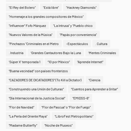
"El Rey del Bolero"
"Está libre"
"Hackney Diamonds"
"Homenaje a los grandes compositores de México"
"Influencer" Fofo Márquez
"La Intrusa" y "Pueblo chico
"Nuevos Valores de la Música"
"Papás por conveniencia"
"Pinchazos "Criminales en el Metro
-Espectáculos
. Cultura
. Industria
‘Grandes Cantautores Bajo la Luna
‘Mentes Criminales
‘Súper X’ temporada 1
“10 por México”
“Aprende Internet”
“Buena vecindad” con países fronterizos
“CAZADORES DE DICATADORES” (To Kill a Dictator)
“Ciencia
“Construyendo una Unión de Culturas”
“Cuentos para Aprender a Gritar”
“Día Internacional de la Justicia Social”
“EMIDSS-6”
“Flor de Navidad”
“Flor de Pascua” o “Flor de Fuego”
“La Perla del Oriente Maya"
“LibroFest Metropolitano”
“Madame Butterfly”
“Noche de Museos”