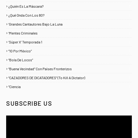
¿Quién Es La Máscara?
7
¿Qué Onda Con Los 80?
1
‘Grandes Cantautores Bajo La Luna
1
‘Mentes Criminales
1
‘Súper X’ Temporada 1
1
“10 Por México”
1
“Bola De Locos”
1
“Buena Vecindad” Con Países Fronterizos
1
“CAZADORES DE DICATADORES” (To Kill A Dictator)
1
“Ciencia
1
SUBSCRIBE US