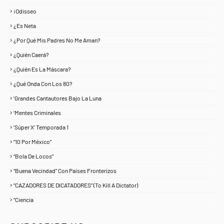
¡Odisseo
1
¿Es Neta
2
¿Por Qué Mis Padres No Me Aman?
1
¿Quién Caerá?
1
¿Quién Es La Máscara?
7
¿Qué Onda Con Los 80?
1
‘Grandes Cantautores Bajo La Luna
1
‘Mentes Criminales
1
‘Súper X’ Temporada 1
1
“10 Por México”
1
“Bola De Locos”
1
“Buena Vecindad” Con Países Fronterizos
1
“CAZADORES DE DICATADORES” (To Kill A Dictator)
1
“Ciencia
1