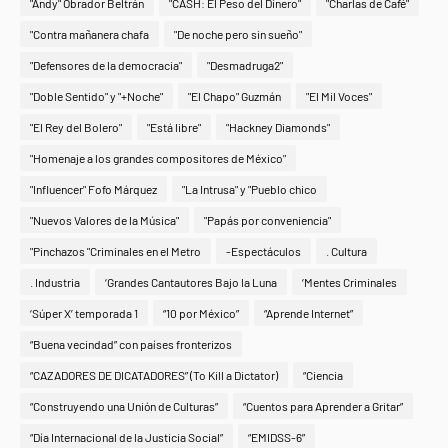
"Andy" Obrador Beltrán
"CASH: El Peso del Dinero"
"Charlas de Café"
"Contra mañanera chafa
"De noche pero sin sueño"
"Defensores de la democracia"
"Desmadruga2"
"Doble Sentido" y "+Noche"
"El Chapo" Guzmán
"El Mil Voces"
"El Rey del Bolero"
"Está libre"
"Hackney Diamonds"
"Homenaje a los grandes compositores de México"
"Influencer" Fofo Márquez
"La Intrusa" y "Pueblo chico
"Nuevos Valores de la Música"
"Papás por conveniencia"
"Pinchazos "Criminales en el Metro
-Espectáculos
. Cultura
. Industria
‘Grandes Cantautores Bajo la Luna
‘Mentes Criminales
‘Súper X’ temporada 1
“10 por México”
“Aprende Internet”
“Buena vecindad” con países fronterizos
“CAZADORES DE DICATADORES” (To Kill a Dictator)
“Ciencia
“Construyendo una Unión de Culturas”
“Cuentos para Aprender a Gritar”
“Día Internacional de la Justicia Social”
“EMIDSS-6”