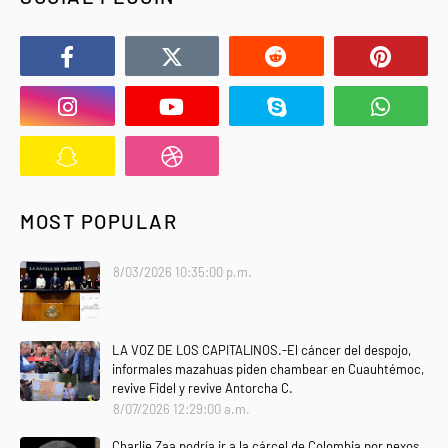
MOST POPULAR
8/03/2026 10:35:00 p.m.
LA VOZ DE LOS CAPITALINOS.-El cáncer del despojo,
informales mazahuas piden chambear en Cuauhtémoc,
revive Fidel y revive Antorcha C.
8/07/2026 12:29:00 a.m.
Charlie Zaa podría ir a la cárcel de Colombia por nexos