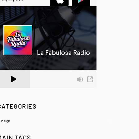
 Zeno.FM Station
CATEGORIES
Design
(6)
MAIN TAGS