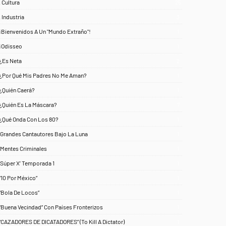
. Cultura
25
. Industria
3
¡Bienvenidos A Un "Mundo Extraño"!
1
¡Odisseo
1
¿Es Neta
2
¿Por Qué Mis Padres No Me Aman?
1
¿Quién Caerá?
1
¿Quién Es La Máscara?
7
¿Qué Onda Con Los 80?
1
‘Grandes Cantautores Bajo La Luna
1
‘Mentes Criminales
1
‘Súper X’ Temporada 1
1
“10 Por México”
1
“Bola De Locos”
1
“Buena Vecindad” Con Países Fronterizos
1
“CAZADORES DE DICATADORES” (To Kill A Dictator)
1