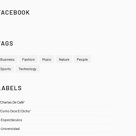
FACEBOOK
TAGS
Business
Fashion
Music
Nature
People
Sports
Technology
LABELS
"Charlas De Café"
1
"Como Dice El Dicho"
5
-Espectáculos
4
-Universidad
1