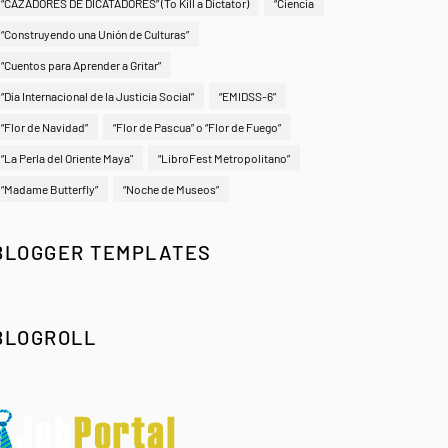
“CAZADORES DE DICATADORES” (To Kill a Dictator)
“Ciencia
“Construyendo una Unión de Culturas”
“Cuentos para Aprender a Gritar”
“Día Internacional de la Justicia Social”
“EMIDSS-6”
“Flor de Navidad”
“Flor de Pascua” o “Flor de Fuego”
“La Perla del Oriente Maya"
“LibroFest Metropolitano”
“Madame Butterfly”
“Noche de Museos”
BLOGGER TEMPLATES
BLOGROLL