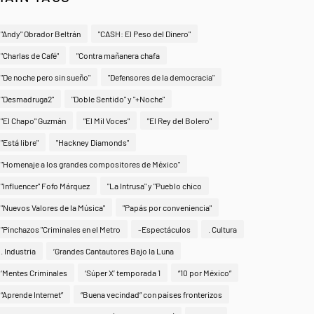
"Andy" Obrador Beltrán
"CASH: El Peso del Dinero"
"Charlas de Café"
"Contra mañanera chafa
"De noche pero sin sueño"
"Defensores de la democracia"
"Desmadruga2"
"Doble Sentido" y "+Noche"
"El Chapo" Guzmán
"El Mil Voces"
"El Rey del Bolero"
"Está libre"
"Hackney Diamonds"
"Homenaje a los grandes compositores de México"
"Influencer" Fofo Márquez
"La Intrusa" y "Pueblo chico
"Nuevos Valores de la Música"
"Papás por conveniencia"
"Pinchazos "Criminales en el Metro
-Espectáculos
. Cultura
. Industria
‘Grandes Cantautores Bajo la Luna
‘Mentes Criminales
‘Súper X’ temporada 1
“10 por México”
“Aprende Internet”
“Buena vecindad” con países fronterizos