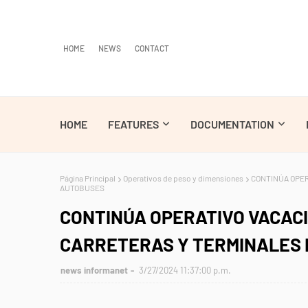
HOME
NEWS
CONTACT
HOME
FEATURES
DOCUMENTATION
Página Principal
Operativos de peso y dimensiones
CONTINÚA OPER
AUTOBUSES
CONTINÚA OPERATIVO VACAC
CARRETERAS Y TERMINALES
news informanet
3/27/2024 11:37:00 p.m.