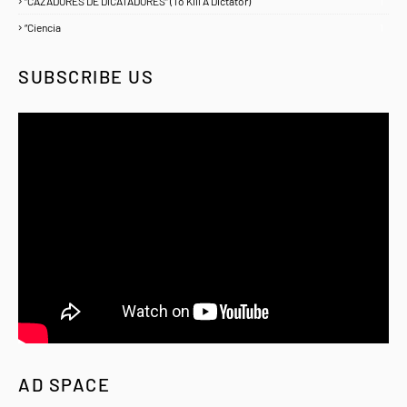
“CAZADORES DE DICATADORES” (To Kill A Dictator)
1
“Ciencia
1
SUBSCRIBE US
AD SPACE