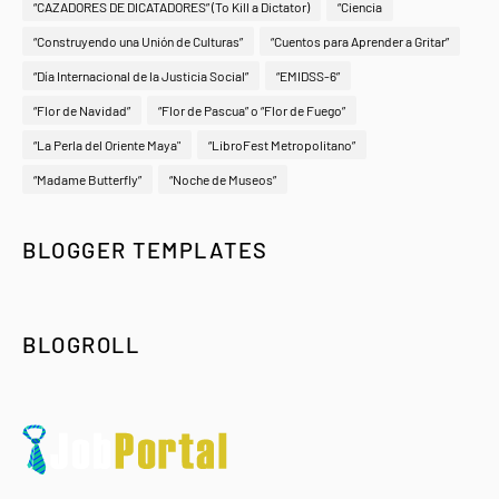
“CAZADORES DE DICATADORES” (To Kill a Dictator)
“Ciencia
“Construyendo una Unión de Culturas”
“Cuentos para Aprender a Gritar”
“Día Internacional de la Justicia Social”
“EMIDSS-6”
“Flor de Navidad”
“Flor de Pascua” o “Flor de Fuego”
“La Perla del Oriente Maya"
“LibroFest Metropolitano”
“Madame Butterfly”
“Noche de Museos”
BLOGGER TEMPLATES
BLOGROLL