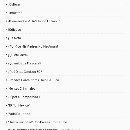
. Cultura
25
. Industria
3
¡Bienvenidos A Un "Mundo Extraño"!
1
¡Odisseo
1
¿Es Neta
2
¿Por Qué Mis Padres No Me Aman?
1
¿Quién Caerá?
1
¿Quién Es La Máscara?
7
¿Qué Onda Con Los 80?
1
‘Grandes Cantautores Bajo La Luna
1
‘Mentes Criminales
1
‘Súper X’ Temporada 1
1
“10 Por México”
1
“Bola De Locos”
1
“Buena Vecindad” Con Países Fronterizos
1