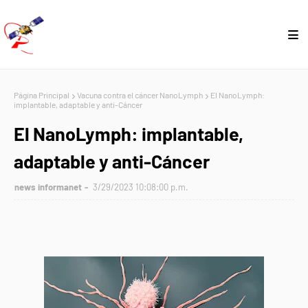
Página Principal
Vacuna contra el cáncer NanoLymph
El NanoLymph:
implantable, adaptable y anti-Cáncer
El NanoLymph: implantable,
adaptable y anti-Cáncer
news informanet
3/29/2023 10:08:00 p.m.