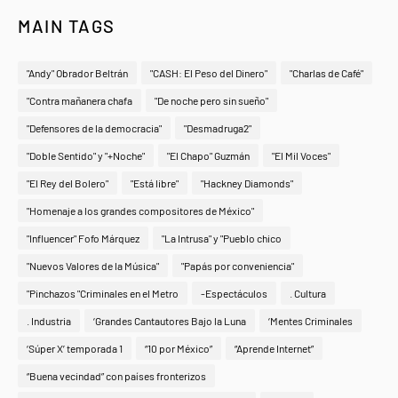
MAIN TAGS
"Andy" Obrador Beltrán
"CASH: El Peso del Dinero"
"Charlas de Café"
"Contra mañanera chafa
"De noche pero sin sueño"
"Defensores de la democracia"
"Desmadruga2"
"Doble Sentido" y "+Noche"
"El Chapo" Guzmán
"El Mil Voces"
"El Rey del Bolero"
"Está libre"
"Hackney Diamonds"
"Homenaje a los grandes compositores de México"
"Influencer" Fofo Márquez
"La Intrusa" y "Pueblo chico
"Nuevos Valores de la Música"
"Papás por conveniencia"
"Pinchazos "Criminales en el Metro
-Espectáculos
. Cultura
. Industria
‘Grandes Cantautores Bajo la Luna
‘Mentes Criminales
‘Súper X’ temporada 1
“10 por México”
“Aprende Internet”
“Buena vecindad” con países fronterizos