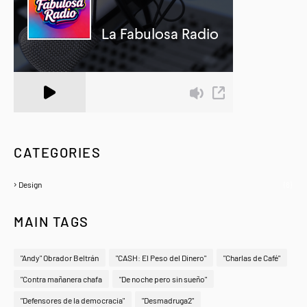
A Zeno.FM Station
CATEGORIES
Design
(6)
MAIN TAGS
"Andy" Obrador Beltrán
"CASH: El Peso del Dinero"
"Charlas de Café"
"Contra mañanera chafa
"De noche pero sin sueño"
"Defensores de la democracia"
"Desmadruga2"