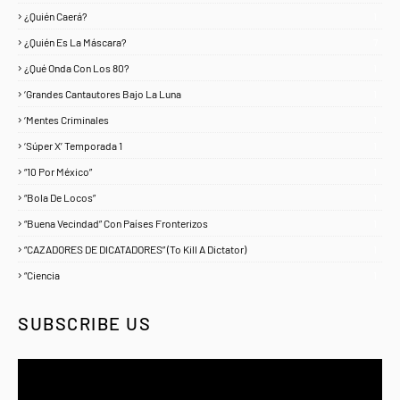
¿Quién Caerá?
1
¿Quién Es La Máscara?
7
¿Qué Onda Con Los 80?
1
‘Grandes Cantautores Bajo La Luna
1
‘Mentes Criminales
1
‘Súper X’ Temporada 1
1
“10 Por México”
1
“Bola De Locos”
1
“Buena Vecindad” Con Países Fronterizos
1
“CAZADORES DE DICATADORES” (To Kill A Dictator)
1
“Ciencia
1
SUBSCRIBE US