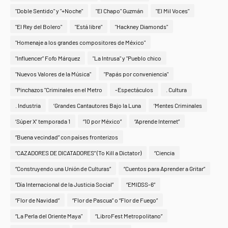
"Doble Sentido" y "+Noche"
"El Chapo" Guzmán
"El Mil Voces"
"El Rey del Bolero"
"Está libre"
"Hackney Diamonds"
"Homenaje a los grandes compositores de México"
"Influencer" Fofo Márquez
"La Intrusa" y "Pueblo chico
"Nuevos Valores de la Música"
"Papás por conveniencia"
"Pinchazos "Criminales en el Metro
-Espectáculos
. Cultura
. Industria
‘Grandes Cantautores Bajo la Luna
‘Mentes Criminales
‘Súper X’ temporada 1
“10 por México”
“Aprende Internet”
“Buena vecindad” con países fronterizos
“CAZADORES DE DICATADORES” (To Kill a Dictator)
“Ciencia
“Construyendo una Unión de Culturas”
“Cuentos para Aprender a Gritar”
“Día Internacional de la Justicia Social”
“EMIDSS-6”
“Flor de Navidad”
“Flor de Pascua” o “Flor de Fuego”
“La Perla del Oriente Maya"
“LibroFest Metropolitano”