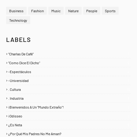
Business
Fashion
Music
Nature
People
Sports
Technology
LABELS
"Charlas De Café"
1
"Como Dice El Dicho"
5
-Espectáculos
4
-Universidad
1
. Cultura
25
. Industria
3
¡Bienvenidos A Un "Mundo Extraño"!
1
¡Odisseo
1
¿Es Neta
2
¿Por Qué Mis Padres No Me Aman?
1