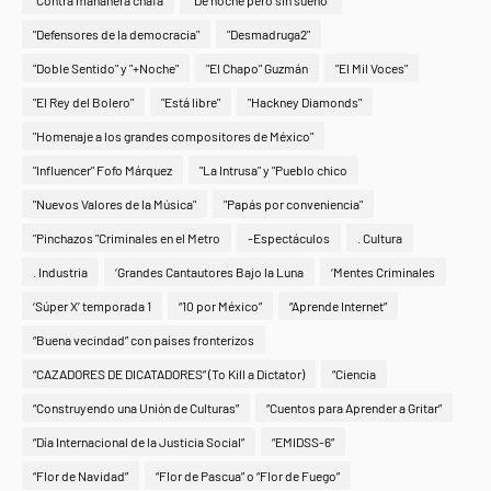
"Contra mañanera chafa
"De noche pero sin sueño"
"Defensores de la democracia"
"Desmadruga2"
"Doble Sentido" y "+Noche"
"El Chapo" Guzmán
"El Mil Voces"
"El Rey del Bolero"
"Está libre"
"Hackney Diamonds"
"Homenaje a los grandes compositores de México"
"Influencer" Fofo Márquez
"La Intrusa" y "Pueblo chico
"Nuevos Valores de la Música"
"Papás por conveniencia"
"Pinchazos "Criminales en el Metro
-Espectáculos
. Cultura
. Industria
‘Grandes Cantautores Bajo la Luna
‘Mentes Criminales
‘Súper X’ temporada 1
“10 por México”
“Aprende Internet”
“Buena vecindad” con países fronterizos
“CAZADORES DE DICATADORES” (To Kill a Dictator)
“Ciencia
“Construyendo una Unión de Culturas”
“Cuentos para Aprender a Gritar”
“Día Internacional de la Justicia Social”
“EMIDSS-6”
“Flor de Navidad”
“Flor de Pascua” o “Flor de Fuego”