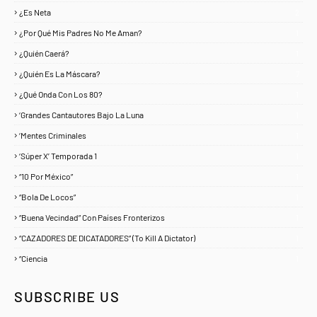
¿Es Neta
2
¿Por Qué Mis Padres No Me Aman?
1
¿Quién Caerá?
1
¿Quién Es La Máscara?
7
¿Qué Onda Con Los 80?
1
‘Grandes Cantautores Bajo La Luna
1
‘Mentes Criminales
1
‘Súper X’ Temporada 1
1
“10 Por México”
1
“Bola De Locos”
1
“Buena Vecindad” Con Países Fronterizos
1
“CAZADORES DE DICATADORES” (To Kill A Dictator)
1
“Ciencia
1
SUBSCRIBE US