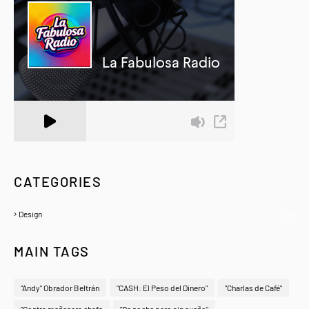
A Zeno.FM Station
CATEGORIES
Design
(6)
MAIN TAGS
"Andy" Obrador Beltrán
"CASH: El Peso del Dinero"
"Charlas de Café"