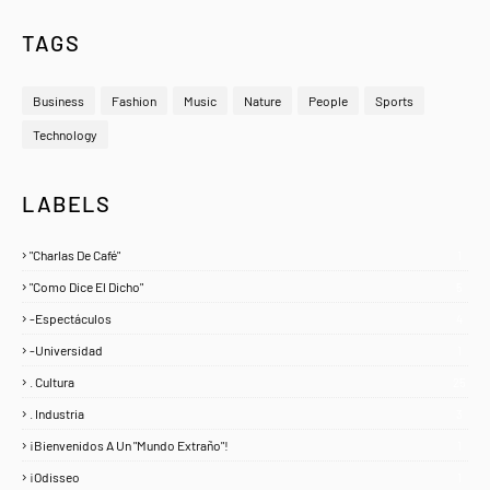
TAGS
Business
Fashion
Music
Nature
People
Sports
Technology
LABELS
"Charlas De Café"
1
"Como Dice El Dicho"
5
-Espectáculos
4
-Universidad
1
. Cultura
25
. Industria
3
¡Bienvenidos A Un "Mundo Extraño"!
1
¡Odisseo
1