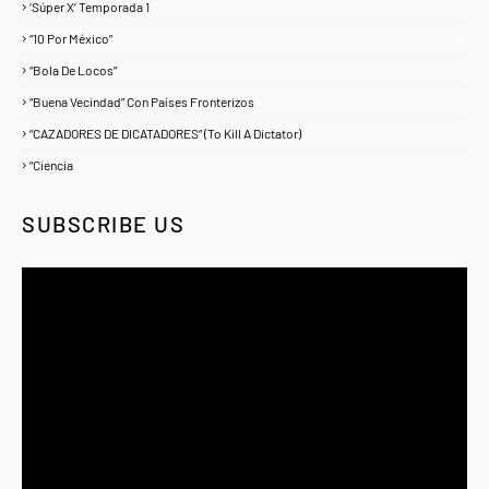
‘Súper X’ Temporada 1
1
“10 Por México”
1
“Bola De Locos”
1
“Buena Vecindad” Con Países Fronterizos
1
“CAZADORES DE DICATADORES” (To Kill A Dictator)
1
“Ciencia
1
SUBSCRIBE US