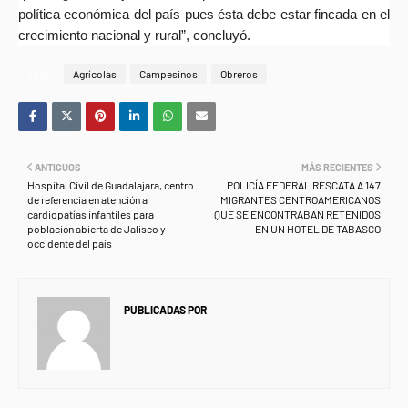
política económica del país pues ésta debe estar fincada en el
crecimiento nacional y rural”, concluyó.
Tags
Agrícolas
Campesinos
Obreros
ANTIGUOS
MÁS RECIENTES
Hospital Civil de Guadalajara, centro
POLICÍA FEDERAL RESCATA A 147
de referencia en atención a
MIGRANTES CENTROAMERICANOS
cardiopatías infantiles para
QUE SE ENCONTRABAN RETENIDOS
población abierta de Jalisco y
EN UN HOTEL DE TABASCO
occidente del país
PUBLICADAS POR
NEWS INFORMANET