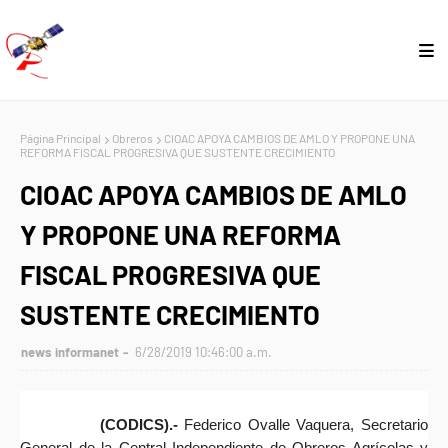
Página Principal
Obreros
CIOAC APOYA CAMBIOS DE AMLO Y PROPONE UNA
REFORMA FISCAL PROGRESIVA QUE SUSTENTE CRECIMIENTO
CIOAC APOYA CAMBIOS DE AMLO
Y PROPONE UNA REFORMA
FISCAL PROGRESIVA QUE
SUSTENTE CRECIMIENTO
news informanet
6/28/2019 10:46:00 a.m.
(CODICS).-
Federico Ovalle Vaquera, Secretario
General de la Central Independiente de Obreros Agrícolas y