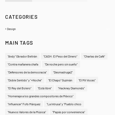
A Zeno.FM Station
CATEGORIES
Design
(6)
MAIN TAGS
"Andy" Obrador Beltrán
"CASH: El Peso del Dinero"
"Charlas de Café"
"Contra mañanera chafa
"De noche pero sin sueño"
"Defensores de la democracia"
"Desmadruga2"
"Doble Sentido" y "+Noche"
"El Chapo" Guzmán
"El Mil Voces"
"El Rey del Bolero"
"Está libre"
"Hackney Diamonds"
"Homenaje a los grandes compositores de México"
"Influencer" Fofo Márquez
"La Intrusa" y "Pueblo chico
"Nuevos Valores de la Música"
"Papás por conveniencia"