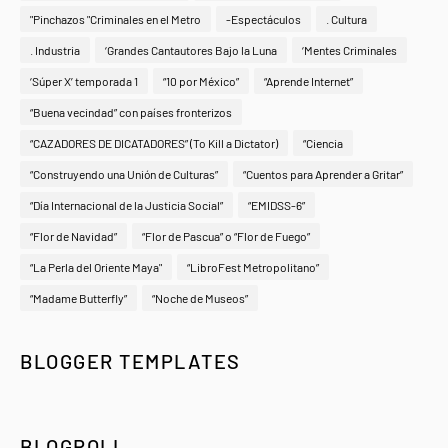
"Pinchazos "Criminales en el Metro
-Espectáculos
. Cultura
. Industria
‘Grandes Cantautores Bajo la Luna
‘Mentes Criminales
‘Súper X’ temporada 1
“10 por México”
“Aprende Internet”
“Buena vecindad” con países fronterizos
“CAZADORES DE DICATADORES” (To Kill a Dictator)
“Ciencia
“Construyendo una Unión de Culturas”
“Cuentos para Aprender a Gritar”
“Día Internacional de la Justicia Social”
“EMIDSS-6”
“Flor de Navidad”
“Flor de Pascua” o “Flor de Fuego”
“La Perla del Oriente Maya"
“LibroFest Metropolitano”
“Madame Butterfly”
“Noche de Museos”
BLOGGER TEMPLATES
BLOGROLL