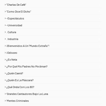
"Charlas De Café"
1
"Como Dice El Dicho"
5
-Espectáculos
4
-Universidad
1
. Cultura
25
. Industria
3
¡Bienvenidos A Un "Mundo Extraño"!
1
¡Odisseo
1
¿Es Neta
2
¿Por Qué Mis Padres No Me Aman?
1
¿Quién Caerá?
1
¿Quién Es La Máscara?
7
¿Qué Onda Con Los 80?
1
‘Grandes Cantautores Bajo La Luna
1
‘Mentes Criminales
1