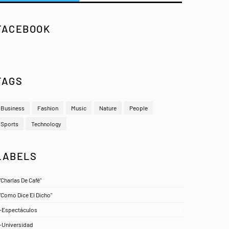
FACEBOOK
TAGS
Business
Fashion
Music
Nature
People
Sports
Technology
LABELS
"Charlas De Café"
1
"Como Dice El Dicho"
5
-Espectáculos
4
-Universidad
1