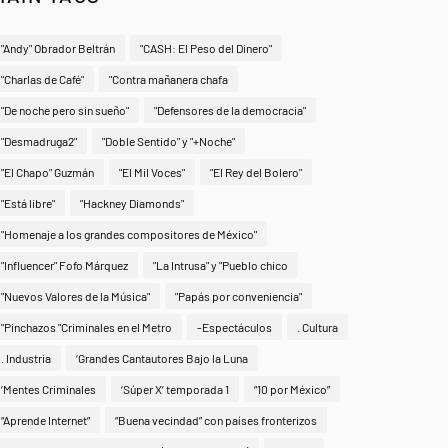
"Andy" Obrador Beltrán
"CASH: El Peso del Dinero"
"Charlas de Café"
"Contra mañanera chafa
"De noche pero sin sueño"
"Defensores de la democracia"
"Desmadruga2"
"Doble Sentido" y "+Noche"
"El Chapo" Guzmán
"El Mil Voces"
"El Rey del Bolero"
"Está libre"
"Hackney Diamonds"
"Homenaje a los grandes compositores de México"
"Influencer" Fofo Márquez
"La Intrusa" y "Pueblo chico
"Nuevos Valores de la Música"
"Papás por conveniencia"
"Pinchazos "Criminales en el Metro
-Espectáculos
. Cultura
. Industria
‘Grandes Cantautores Bajo la Luna
‘Mentes Criminales
‘Súper X’ temporada 1
“10 por México”
“Aprende Internet”
“Buena vecindad” con países fronterizos