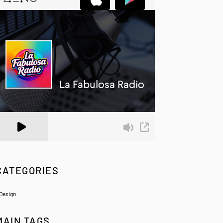
 Zeno.FM Station
CATEGORIES
Design
(6)
MAIN TAGS