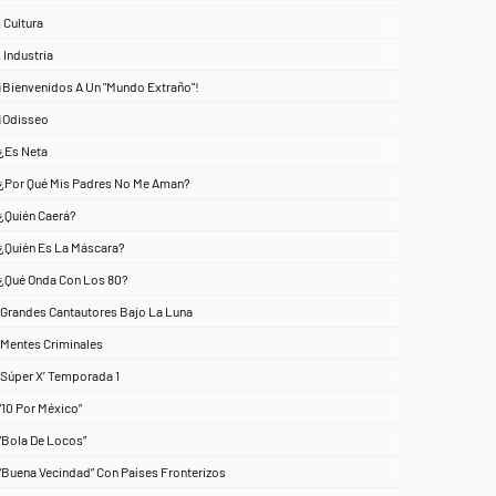
. Cultura
25
. Industria
3
¡Bienvenidos A Un "Mundo Extraño"!
1
¡Odisseo
1
¿Es Neta
2
¿Por Qué Mis Padres No Me Aman?
1
¿Quién Caerá?
1
¿Quién Es La Máscara?
7
¿Qué Onda Con Los 80?
1
‘Grandes Cantautores Bajo La Luna
1
‘Mentes Criminales
1
‘Súper X’ Temporada 1
1
“10 Por México”
1
“Bola De Locos”
1
“Buena Vecindad” Con Países Fronterizos
1