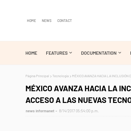
HOME
NEWS
CONTACT
HOME
FEATURES
DOCUMENTATION
Página Principal
Tecnología
MÉXICO AVANZA HACIA LA INCLUSIÓN 
MÉXICO AVANZA HACIA LA INC
ACCESO A LAS NUEVAS TECN
news informanet
8/14/2017 05:54:00 p.m.