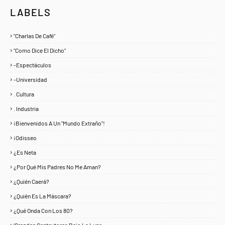
LABELS
"Charlas De Café"
1
"Como Dice El Dicho"
5
-Espectáculos
4
-Universidad
1
. Cultura
25
. Industria
3
¡Bienvenidos A Un "Mundo Extraño"!
1
¡Odisseo
1
¿Es Neta
2
¿Por Qué Mis Padres No Me Aman?
1
¿Quién Caerá?
1
¿Quién Es La Máscara?
7
¿Qué Onda Con Los 80?
1