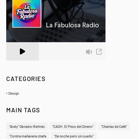
A Zeno.FM Station
CATEGORIES
Design
(6)
MAIN TAGS
"Andy" Obrador Beltrán
"CASH: El Peso del Dinero"
"Charlas de Café"
"Contra mañanera chafa
"De noche pero sin sueño"