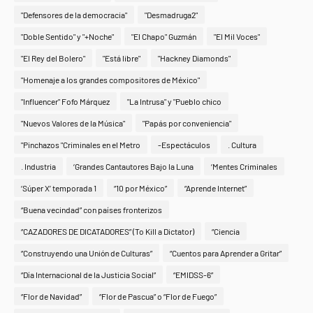
"Defensores de la democracia"
"Desmadruga2"
"Doble Sentido" y "+Noche"
"El Chapo" Guzmán
"El Mil Voces"
"El Rey del Bolero"
"Está libre"
"Hackney Diamonds"
"Homenaje a los grandes compositores de México"
"Influencer" Fofo Márquez
"La Intrusa" y "Pueblo chico
"Nuevos Valores de la Música"
"Papás por conveniencia"
"Pinchazos "Criminales en el Metro
-Espectáculos
. Cultura
. Industria
‘Grandes Cantautores Bajo la Luna
‘Mentes Criminales
‘Súper X’ temporada 1
“10 por México”
“Aprende Internet”
“Buena vecindad” con países fronterizos
“CAZADORES DE DICATADORES” (To Kill a Dictator)
“Ciencia
“Construyendo una Unión de Culturas”
“Cuentos para Aprender a Gritar”
“Día Internacional de la Justicia Social”
“EMIDSS-6”
“Flor de Navidad”
“Flor de Pascua” o “Flor de Fuego”