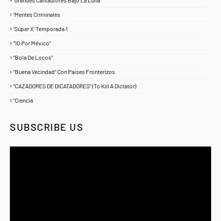
‘Grandes Cantautores Bajo La Luna
1
‘Mentes Criminales
1
‘Súper X’ Temporada 1
1
“10 Por México”
1
“Bola De Locos”
1
“Buena Vecindad” Con Países Fronterizos
1
“CAZADORES DE DICATADORES” (To Kill A Dictator)
1
“Ciencia
1
SUBSCRIBE US