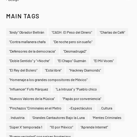
MAIN TAGS
"Andy" Obrador Beltrán
"CASH: El Peso del Dinero"
"Charlas de Café"
"Contra mañanera chafa
"De noche pero sin sueño"
"Defensores de la democracia"
"Desmadruga2"
"Doble Sentido" y "+Noche"
"El Chapo" Guzmán
"El Mil Voces"
"El Rey del Bolero"
"Está libre"
"Hackney Diamonds"
"Homenaje a los grandes compositores de México"
"Influencer" Fofo Márquez
"La Intrusa" y "Pueblo chico
"Nuevos Valores de la Música"
"Papás por conveniencia"
"Pinchazos "Criminales en el Metro
-Espectáculos
. Cultura
. Industria
‘Grandes Cantautores Bajo la Luna
‘Mentes Criminales
‘Súper X’ temporada 1
“10 por México”
“Aprende Internet”
“Buena vecindad” con países fronterizos