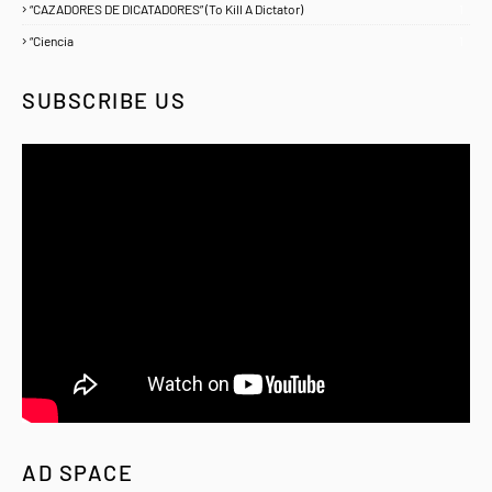
“CAZADORES DE DICATADORES” (To Kill A Dictator)
1
“Ciencia
1
SUBSCRIBE US
AD SPACE