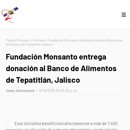
Página Principal
Pobreza
Fundación Monsanto entrega donación al Banco de
Alimentos de Tepatitlán, Jalisco
Fundación Monsanto entrega
donación al Banco de Alimentos
de Tepatitlán, Jalisco
news informanet
8/14/2015 01:01:00 p.m.
·
Esta iniciativa beneficiará directamente a más de 7,400
personas en situación de pobreza alimentaria y malnutrición.