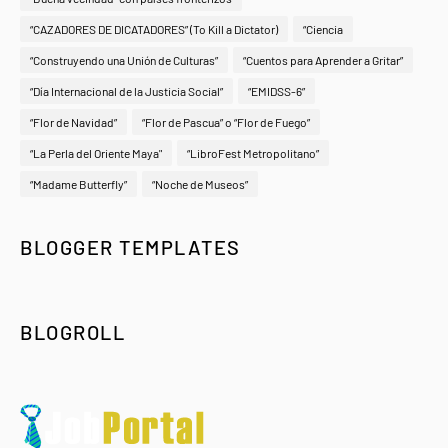
“CAZADORES DE DICATADORES” (To Kill a Dictator)
“Ciencia
“Construyendo una Unión de Culturas”
“Cuentos para Aprender a Gritar”
“Día Internacional de la Justicia Social”
“EMIDSS-6”
“Flor de Navidad”
“Flor de Pascua” o “Flor de Fuego”
“La Perla del Oriente Maya"
“LibroFest Metropolitano”
“Madame Butterfly”
“Noche de Museos”
BLOGGER TEMPLATES
BLOGROLL