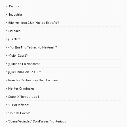
. Cultura
25
. Industria
3
¡Bienvenidos A Un "Mundo Extraño"!
1
¡Odisseo
1
¿Es Neta
2
¿Por Qué Mis Padres No Me Aman?
1
¿Quién Caerá?
1
¿Quién Es La Máscara?
7
¿Qué Onda Con Los 80?
1
‘Grandes Cantautores Bajo La Luna
1
‘Mentes Criminales
1
‘Súper X’ Temporada 1
1
“10 Por México”
1
“Bola De Locos”
1
“Buena Vecindad” Con Países Fronterizos
1