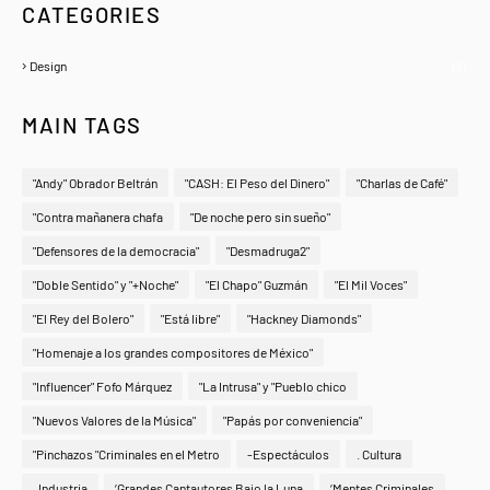
CATEGORIES
Design
(6)
MAIN TAGS
"Andy" Obrador Beltrán
"CASH: El Peso del Dinero"
"Charlas de Café"
"Contra mañanera chafa
"De noche pero sin sueño"
"Defensores de la democracia"
"Desmadruga2"
"Doble Sentido" y "+Noche"
"El Chapo" Guzmán
"El Mil Voces"
"El Rey del Bolero"
"Está libre"
"Hackney Diamonds"
"Homenaje a los grandes compositores de México"
"Influencer" Fofo Márquez
"La Intrusa" y "Pueblo chico
"Nuevos Valores de la Música"
"Papás por conveniencia"
"Pinchazos "Criminales en el Metro
-Espectáculos
. Cultura
. Industria
‘Grandes Cantautores Bajo la Luna
‘Mentes Criminales