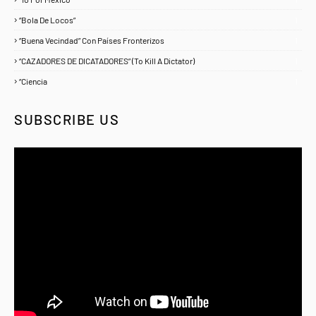
“Bola De Locos”
1
“Buena Vecindad” Con Países Fronterizos
1
“CAZADORES DE DICATADORES” (To Kill A Dictator)
1
“Ciencia
1
SUBSCRIBE US