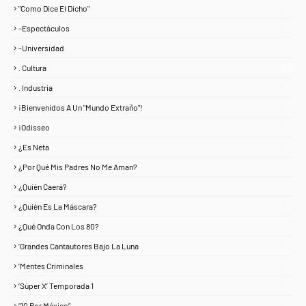
"Como Dice El Dicho"
5
-Espectáculos
4
-Universidad
1
. Cultura
25
. Industria
3
¡Bienvenidos A Un "Mundo Extraño"!
1
¡Odisseo
1
¿Es Neta
2
¿Por Qué Mis Padres No Me Aman?
1
¿Quién Caerá?
1
¿Quién Es La Máscara?
7
¿Qué Onda Con Los 80?
1
‘Grandes Cantautores Bajo La Luna
1
‘Mentes Criminales
1
‘Súper X’ Temporada 1
1
“10 Por México”
1