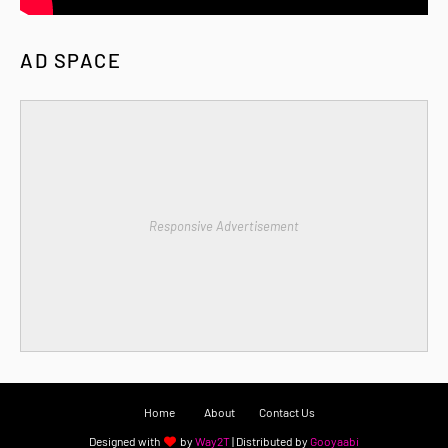
AD SPACE
Responsive Advertisement
Home
About
Contact Us
Designed with
by
Way2T
| Distributed by
Gooyaabi