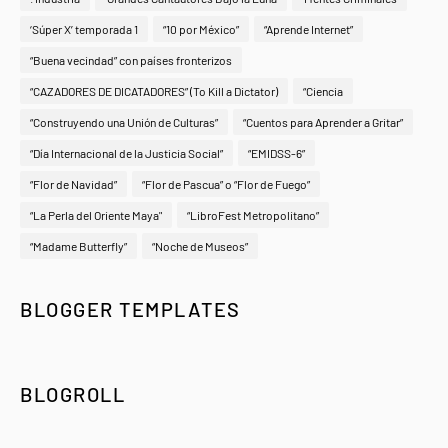
‘Súper X’ temporada 1
“10 por México”
“Aprende Internet”
“Buena vecindad” con países fronterizos
“CAZADORES DE DICATADORES” (To Kill a Dictator)
“Ciencia
“Construyendo una Unión de Culturas”
“Cuentos para Aprender a Gritar”
“Día Internacional de la Justicia Social”
“EMIDSS-6”
“Flor de Navidad”
“Flor de Pascua” o “Flor de Fuego”
“La Perla del Oriente Maya"
“LibroFest Metropolitano”
“Madame Butterfly”
“Noche de Museos”
BLOGGER TEMPLATES
BLOGROLL