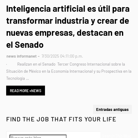
Inteligencia artificial es útil para
transformar industria y crear de
nuevas empresas, destacan en
el Senado
news informanet
7/30/2025 04:11:00 p.m.
· Realizan en el Senado Tercer Congreso Internacional sobre la
Situación de México en la Economía Internacional y su Prospectiva en la
Tecnología …
READ MORE »NEWS
Entradas antiguas
FIND THE JOB THAT FITS YOUR LIFE