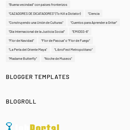
“Buena vecindad” con países fronterizos
“CAZADORES DE DICATADORES” (To Kill a Dictator)
“Ciencia
“Construyendo una Unión de Culturas”
“Cuentos para Aprender a Gritar”
“Día Internacional de la Justicia Social”
“EMIDSS-6”
“Flor de Navidad”
“Flor de Pascua” o “Flor de Fuego”
“La Perla del Oriente Maya"
“LibroFest Metropolitano”
“Madame Butterfly”
“Noche de Museos”
BLOGGER TEMPLATES
BLOGROLL