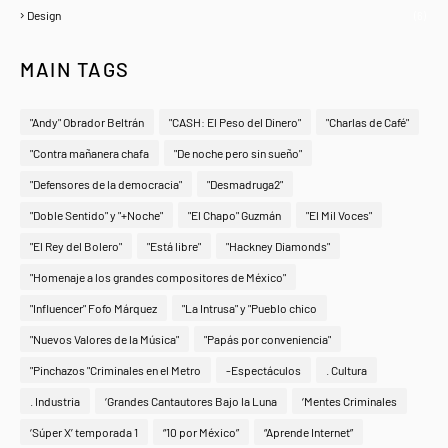
Design
(6)
MAIN TAGS
"Andy" Obrador Beltrán
"CASH: El Peso del Dinero"
"Charlas de Café"
"Contra mañanera chafa
"De noche pero sin sueño"
"Defensores de la democracia"
"Desmadruga2"
"Doble Sentido" y "+Noche"
"El Chapo" Guzmán
"El Mil Voces"
"El Rey del Bolero"
"Está libre"
"Hackney Diamonds"
"Homenaje a los grandes compositores de México"
"Influencer" Fofo Márquez
"La Intrusa" y "Pueblo chico
"Nuevos Valores de la Música"
"Papás por conveniencia"
"Pinchazos "Criminales en el Metro
-Espectáculos
. Cultura
. Industria
‘Grandes Cantautores Bajo la Luna
‘Mentes Criminales
‘Súper X’ temporada 1
“10 por México”
“Aprende Internet”