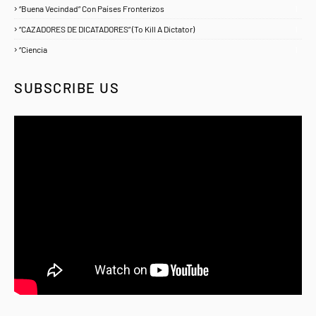
“Buena Vecindad” Con Países Fronterizos
1
“CAZADORES DE DICATADORES” (To Kill A Dictator)
1
“Ciencia
1
SUBSCRIBE US