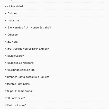
-Universidad
1
. Cultura
25
. Industria
3
¡Bienvenidos A Un "Mundo Extraño"!
1
¡Odisseo
1
¿Es Neta
2
¿Por Qué Mis Padres No Me Aman?
1
¿Quién Caerá?
1
¿Quién Es La Máscara?
7
¿Qué Onda Con Los 80?
1
‘Grandes Cantautores Bajo La Luna
1
‘Mentes Criminales
1
‘Súper X’ Temporada 1
1
“10 Por México”
1
“Bola De Locos”
1