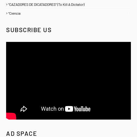
“CAZADORES DE DICATADORES” (To Kill A Dictator)
1
“Ciencia
1
SUBSCRIBE US
AD SPACE