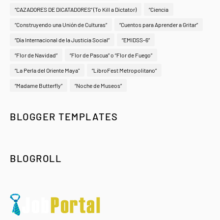
“CAZADORES DE DICATADORES” (To Kill a Dictator)
“Ciencia
“Construyendo una Unión de Culturas”
“Cuentos para Aprender a Gritar”
“Día Internacional de la Justicia Social”
“EMIDSS-6”
“Flor de Navidad”
“Flor de Pascua” o “Flor de Fuego”
“La Perla del Oriente Maya"
“LibroFest Metropolitano”
“Madame Butterfly”
“Noche de Museos”
BLOGGER TEMPLATES
BLOGROLL