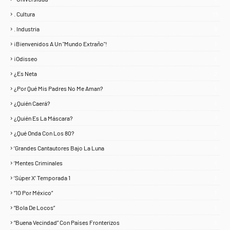
. Cultura
25
. Industria
3
¡Bienvenidos A Un "Mundo Extraño"!
1
¡Odisseo
1
¿Es Neta
2
¿Por Qué Mis Padres No Me Aman?
1
¿Quién Caerá?
1
¿Quién Es La Máscara?
7
¿Qué Onda Con Los 80?
1
‘Grandes Cantautores Bajo La Luna
1
‘Mentes Criminales
1
‘Súper X’ Temporada 1
1
“10 Por México”
1
“Bola De Locos”
1
“Buena Vecindad” Con Países Fronterizos
1