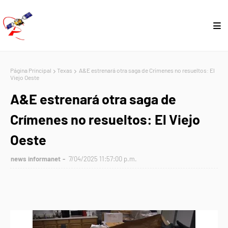
Página Principal
Texas
A&E estrenará otra saga de Crímenes no resueltos: El
Viejo Oeste
A&E estrenará otra saga de
Crímenes no resueltos: El Viejo
Oeste
news informanet
7/04/2025 11:57:00 p.m.