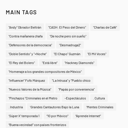
MAIN TAGS
"Andy" Obrador Beltrán
"CASH: El Peso del Dinero"
"Charlas de Café"
"Contra mañanera chafa
"De noche pero sin sueño"
"Defensores de la democracia"
"Desmadruga2"
"Doble Sentido" y "+Noche"
"El Chapo" Guzmán
"El Mil Voces"
"El Rey del Bolero"
"Está libre"
"Hackney Diamonds"
"Homenaje a los grandes compositores de México"
"Influencer" Fofo Márquez
"La Intrusa" y "Pueblo chico
"Nuevos Valores de la Música"
"Papás por conveniencia"
"Pinchazos "Criminales en el Metro
-Espectáculos
. Cultura
. Industria
‘Grandes Cantautores Bajo la Luna
‘Mentes Criminales
‘Súper X’ temporada 1
“10 por México”
“Aprende Internet”
“Buena vecindad” con países fronterizos