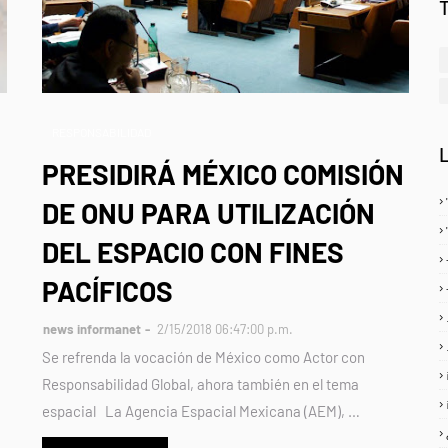
RESPONSABILIDAD
PRESIDIRÁ MÉXICO COMISIÓN
DE ONU PARA UTILIZACIÓN
DEL ESPACIO CON FINES
PACÍFICOS
news informanet
2/15/2018 06:47:00 p.m.
Se refrenda la vocación de México como Actor con
Responsabilidad Global, ahora también en el tema
espacial La Agencia Espacial Mexicana (AEM), …