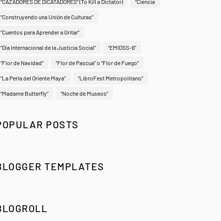
“CAZADORES DE DICATADORES” (To Kill a Dictator)
“Ciencia
“Construyendo una Unión de Culturas”
“Cuentos para Aprender a Gritar”
“Día Internacional de la Justicia Social”
“EMIDSS-6”
“Flor de Navidad”
“Flor de Pascua” o “Flor de Fuego”
“La Perla del Oriente Maya"
“LibroFest Metropolitano”
“Madame Butterfly”
“Noche de Museos”
POPULAR POSTS
BLOGGER TEMPLATES
BLOGROLL