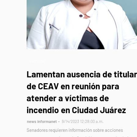
VÍCTIMAS
Lamentan ausencia de titula
de CEAV en reunión para
atender a víctimas de
incendio en Ciudad Juárez
news informanet
9/14/2023 12:28:00 a.m.
Senadores requieren información sobre acciones