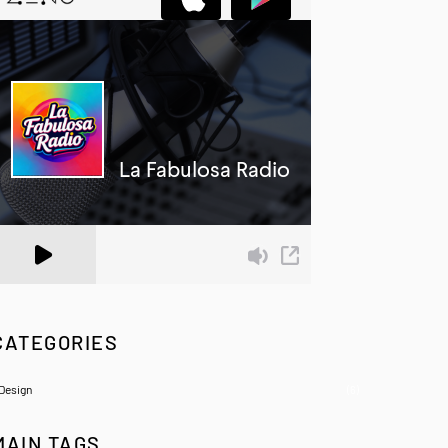
 Zeno.FM Station
CATEGORIES
Design
(6)
MAIN TAGS