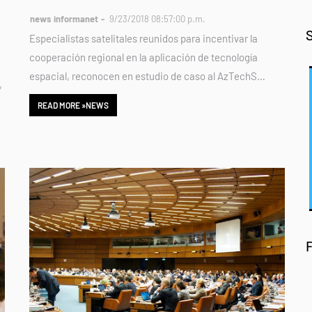
news informanet
9/23/2018 08:57:00 p.m.
Especialistas satelitales reunidos para incentivar la
cooperación regional en la aplicación de tecnología
espacial, reconocen en estudio de caso al AzTechS…
,
READ MORE »NEWS