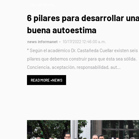
SALUD MENTAL
6 pilares para desarrollar un
buena autoestima
news informanet
10/17/2022 12:46:00 a.m.
* Según el académico Dr. Castañeda Cuellar existen seis
pilares que debemos construir para que ésta sea sólida.
Conciencia, aceptación, responsabilidad, aut…
READ MORE »NEWS