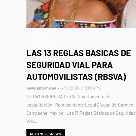
SEGURIDAD VIAL
LAS 13 REGLAS BASICAS DE
SEGURIDAD VIAL PARA
AUTOMOVILISTAS (RBSVA)
news informanet
4/18/2018 11:19:00 a.m.
NETWORKFIRE SA DE CV Departamento de
capacitación. Representante Legal Ciudad del Carmen,
Campeche, México. Las 13 Reglas Básicas de Seguridad
Vial…
READ MORE »NEWS