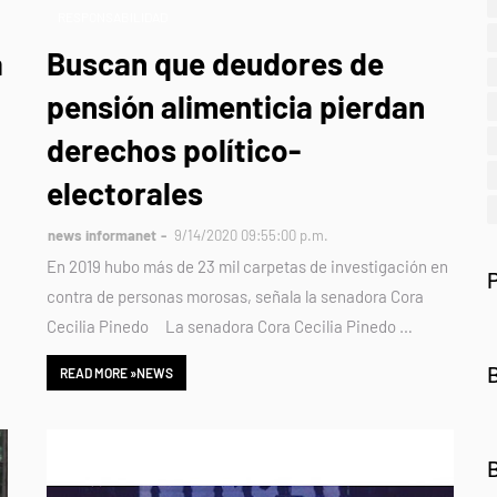
RESPONSABILIDAD
a
Buscan que deudores de
pensión alimenticia pierdan
derechos político-
electorales
news informanet
9/14/2020 09:55:00 p.m.
En 2019 hubo más de 23 mil carpetas de investigación en
contra de personas morosas, señala la senadora Cora
Cecilia Pinedo La senadora Cora Cecilia Pinedo …
READ MORE »NEWS