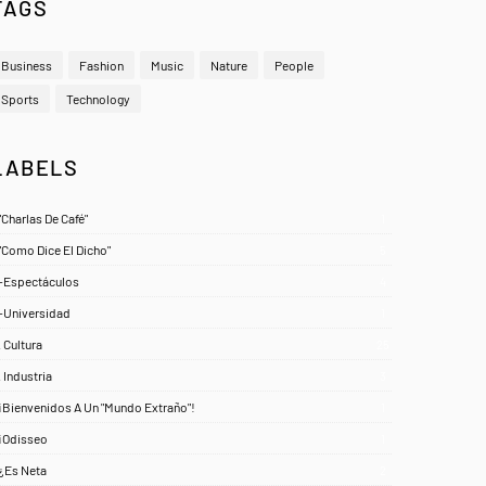
TAGS
Business
Fashion
Music
Nature
People
Sports
Technology
LABELS
"Charlas De Café"
1
"Como Dice El Dicho"
5
-Espectáculos
4
-Universidad
1
. Cultura
25
. Industria
3
¡Bienvenidos A Un "Mundo Extraño"!
1
¡Odisseo
1
¿Es Neta
2