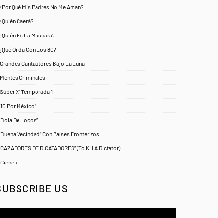
¿Por Qué Mis Padres No Me Aman?
1
¿Quién Caerá?
1
¿Quién Es La Máscara?
7
¿Qué Onda Con Los 80?
1
‘Grandes Cantautores Bajo La Luna
1
‘Mentes Criminales
1
‘Súper X’ Temporada 1
1
“10 Por México”
1
“Bola De Locos”
1
“Buena Vecindad” Con Países Fronterizos
1
“CAZADORES DE DICATADORES” (To Kill A Dictator)
1
“Ciencia
1
SUBSCRIBE US