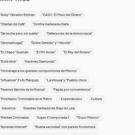
"Andy" Obrador Beltrán
"CASH: El Peso del Dinero"
"Charlas de Café"
"Contra mañanera chafa
"De noche pero sin sueño"
"Defensores de la democracia"
"Desmadruga2"
"Doble Sentido" y "+Noche"
"El Chapo" Guzmán
"El Mil Voces"
"El Rey del Bolero"
"Está libre"
"Hackney Diamonds"
"Homenaje a los grandes compositores de México"
"Influencer" Fofo Márquez
"La Intrusa" y "Pueblo chico
"Nuevos Valores de la Música"
"Papás por conveniencia"
"Pinchazos "Criminales en el Metro
-Espectáculos
. Cultura
. Industria
‘Grandes Cantautores Bajo la Luna
‘Mentes Criminales
‘Súper X’ temporada 1
“10 por México”
“Aprende Internet”
“Buena vecindad” con países fronterizos