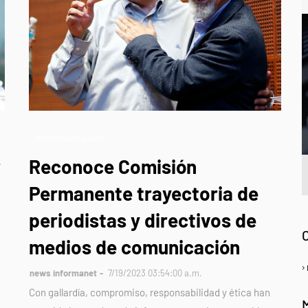
RESPONSABILIDAD
r
Reconoce Comisión
Permanente trayectoria de
A
periodistas y directivos de
medios de comunicación
news informanet
7/19/2023 03:54:00 a.m.
Con gallardía, compromiso, responsabilidad y ética han