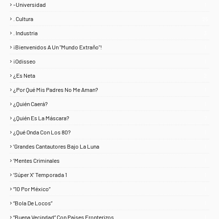
-Universidad
1
. Cultura
25
. Industria
3
¡Bienvenidos A Un "Mundo Extraño"!
1
¡Odisseo
1
¿Es Neta
2
¿Por Qué Mis Padres No Me Aman?
1
¿Quién Caerá?
1
¿Quién Es La Máscara?
7
¿Qué Onda Con Los 80?
1
‘Grandes Cantautores Bajo La Luna
1
‘Mentes Criminales
1
‘Súper X’ Temporada 1
1
“10 Por México”
1
“Bola De Locos”
1
“Buena Vecindad” Con Países Fronterizos
1