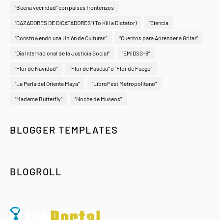
“Buena vecindad” con países fronterizos
“CAZADORES DE DICATADORES” (To Kill a Dictator)
“Ciencia
“Construyendo una Unión de Culturas”
“Cuentos para Aprender a Gritar”
“Día Internacional de la Justicia Social”
“EMIDSS-6”
“Flor de Navidad”
“Flor de Pascua” o “Flor de Fuego”
“La Perla del Oriente Maya"
“LibroFest Metropolitano”
“Madame Butterfly”
“Noche de Museos”
BLOGGER TEMPLATES
BLOGROLL