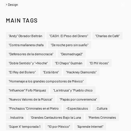
Design
(6)
MAIN TAGS
"Andy" Obrador Beltrán
"CASH: El Peso del Dinero"
"Charlas de Café"
"Contra mañanera chafa
"De noche pero sin sueño"
"Defensores de la democracia"
"Desmadruga2"
"Doble Sentido" y "+Noche"
"El Chapo" Guzmán
"El Mil Voces"
"El Rey del Bolero"
"Está libre"
"Hackney Diamonds"
"Homenaje a los grandes compositores de México"
"Influencer" Fofo Márquez
"La Intrusa" y "Pueblo chico
"Nuevos Valores de la Música"
"Papás por conveniencia"
"Pinchazos "Criminales en el Metro
-Espectáculos
. Cultura
. Industria
‘Grandes Cantautores Bajo la Luna
‘Mentes Criminales
‘Súper X’ temporada 1
“10 por México”
“Aprende Internet”