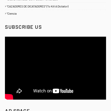
“CAZADORES DE DICATADORES” (To Kill A Dictator)
1
“Ciencia
1
SUBSCRIBE US
AD SPACE