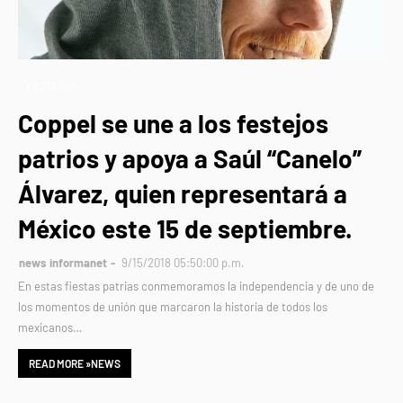
FESTEJOS
Coppel se une a los festejos
patrios y apoya a Saúl “Canelo”
Álvarez, quien representará a
México este 15 de septiembre.
news informanet
9/15/2018 05:50:00 p.m.
En estas fiestas patrias conmemoramos la independencia y de uno de
los momentos de unión que marcaron la historia de todos los
mexicanos…
READ MORE »NEWS