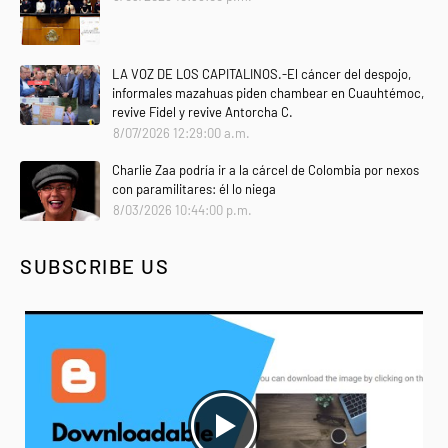
LA VOZ DE LOS CAPITALINOS.-El cáncer del despojo,
informales mazahuas piden chambear en Cuauhtémoc,
revive Fidel y revive Antorcha C.
8/07/2026 12:29:00 a.m.
Charlie Zaa podría ir a la cárcel de Colombia por nexos
con paramilitares: él lo niega
8/03/2026 10:44:00 p.m.
SUBSCRIBE US