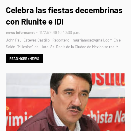
Celebra las fiestas decembrinas
con Riunite e IDI
news informanet
11/23/2019 10:40:00 p.m.
John Paul Esteves Castillo Reportero murrianose@gmail.com En el
Salón "Millesine" del Hotel St. Regis de la Ciudad de México se realiz…
READ MORE »NEWS