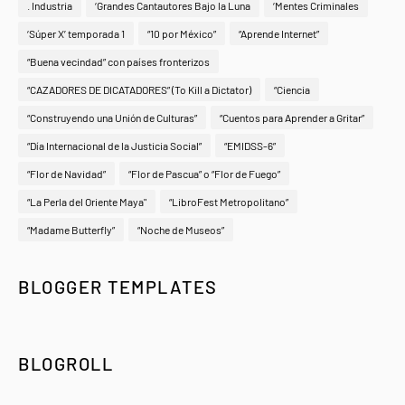
. Industria
‘Grandes Cantautores Bajo la Luna
‘Mentes Criminales
‘Súper X’ temporada 1
“10 por México”
“Aprende Internet”
“Buena vecindad” con países fronterizos
“CAZADORES DE DICATADORES” (To Kill a Dictator)
“Ciencia
“Construyendo una Unión de Culturas”
“Cuentos para Aprender a Gritar”
“Día Internacional de la Justicia Social”
“EMIDSS-6”
“Flor de Navidad”
“Flor de Pascua” o “Flor de Fuego”
“La Perla del Oriente Maya"
“LibroFest Metropolitano”
“Madame Butterfly”
“Noche de Museos”
BLOGGER TEMPLATES
BLOGROLL