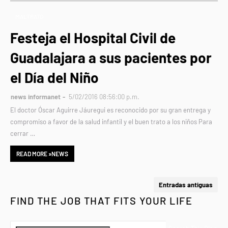
MALTRATO
Festeja el Hospital Civil de
Guadalajara a sus pacientes por
el Día del Niño
news informanet
5/02/2016 08:56:00 p.m.
El doctor Óscar Aguirre Jáuregui es reconocido por su gran entrega y
compromiso a favor de la salud infantil y el buen trato a los niños Para
cerrar …
READ MORE »NEWS
Entradas antiguas
FIND THE JOB THAT FITS YOUR LIFE