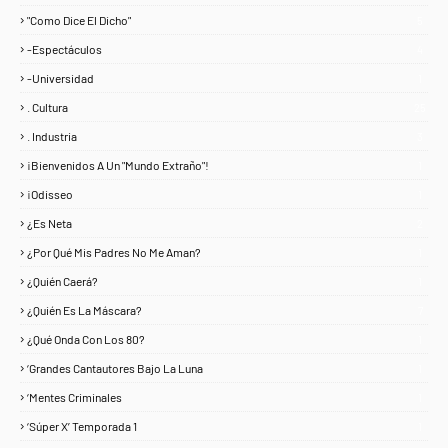
"Como Dice El Dicho"
5
-Espectáculos
4
-Universidad
1
. Cultura
25
. Industria
3
¡Bienvenidos A Un "Mundo Extraño"!
1
¡Odisseo
1
¿Es Neta
2
¿Por Qué Mis Padres No Me Aman?
1
¿Quién Caerá?
1
¿Quién Es La Máscara?
7
¿Qué Onda Con Los 80?
1
‘Grandes Cantautores Bajo La Luna
1
‘Mentes Criminales
1
‘Súper X’ Temporada 1
1