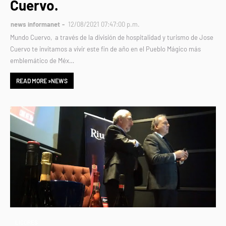
Cuervo.
news informanet
12/08/2021 07:47:00 p.m.
Mundo Cuervo, a través de la división de hospitalidad y turismo de Jose
Cuervo te invitamos a vivir este fin de año en el Pueblo Mágico más
emblemático de Méx…
READ MORE »NEWS
LICORES