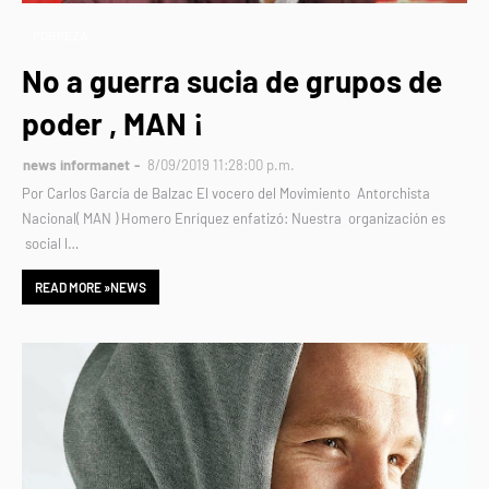
POBREZA
No a guerra sucia de grupos de
poder , MAN ¡
news informanet
8/09/2019 11:28:00 p.m.
Por Carlos García de Balzac El vocero del Movimiento Antorchista
Nacional( MAN ) Homero Enríquez enfatizó: Nuestra organización es
social l…
READ MORE »NEWS