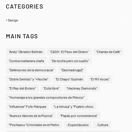
CATEGORIES
Design
(6)
MAIN TAGS
"Andy" Obrador Beltrán
"CASH: El Peso del Dinero"
"Charlas de Café"
"Contra mañanera chafa
"De noche pero sin sueño"
"Defensores de la democracia"
"Desmadruga2"
"Doble Sentido" y "+Noche"
"El Chapo" Guzmán
"El Mil Voces"
"El Rey del Bolero"
"Está libre"
"Hackney Diamonds"
"Homenaje a los grandes compositores de México"
"Influencer" Fofo Márquez
"La Intrusa" y "Pueblo chico
"Nuevos Valores de la Música"
"Papás por conveniencia"
"Pinchazos "Criminales en el Metro
-Espectáculos
. Cultura