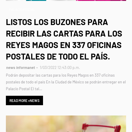
PALACIO POSTAL
LISTOS LOS BUZONES PARA
RECIBIR LAS CARTAS PARA LOS
REYES MAGOS EN 337 OFICINAS
POSTALES DE TODO EL PAÍS.
news informanet
1/03/2022 12:43:00 p.m.
Podrán depositar las cartas para los Reyes Magos en 337 oficinas
postales de todo el país En la Ciudad de México se podrán entregar en el
Palacio Postal El tal…
READ MORE »NEWS