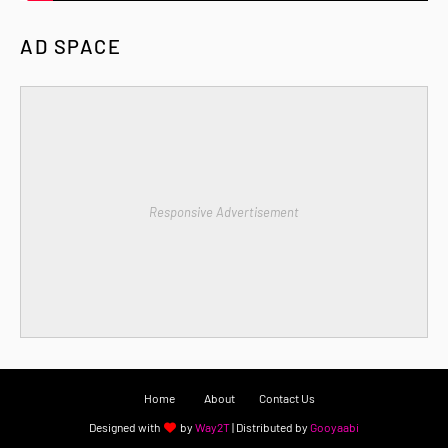
AD SPACE
Responsive Advertisement
Home
About
Contact Us
Designed with
by
Way2T
| Distributed by
Gooyaabi