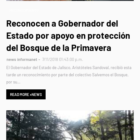
RECONOCIMIENTO
Reconocen a Gobernador del
Estado por apoyo en protección
del Bosque de la Primavera
news informanet
7/11/2018 01:43:00 p.m.
El Gobernador del Estado de Jalisco, Aristóteles Sandoval, recibió esta
tarde un reconocimiento por parte del colectivo Salvemos el Bosque,
por su…
READ MORE »NEWS