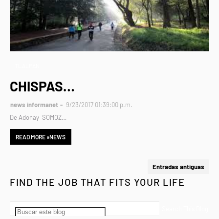
TLALPAN
CHISPAS…
news informanet
9/23/2017 01:39:00 p.m.
De Adonay SOMOZ…
READ MORE »NEWS
Entradas antiguas
FIND THE JOB THAT FITS YOUR LIFE