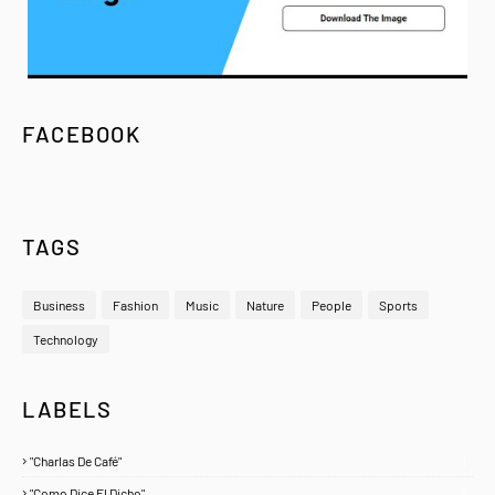
FACEBOOK
TAGS
Business
Fashion
Music
Nature
People
Sports
Technology
LABELS
"Charlas De Café"
1
"Como Dice El Dicho"
5