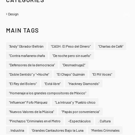
Design
(6)
MAIN TAGS
"Andy" Obrador Beltrán
"CASH: El Peso del Dinero"
"Charlas de Café"
"Contra mañanera chafa
"De noche pero sin sueño"
"Defensores de la democracia"
"Desmadruga2"
"Doble Sentido" y "+Noche"
"El Chapo" Guzmán
"El Mil Voces"
"El Rey del Bolero"
"Está libre"
"Hackney Diamonds"
"Homenaje a los grandes compositores de México"
"Influencer" Fofo Márquez
"La Intrusa" y "Pueblo chico
"Nuevos Valores de la Música"
"Papás por conveniencia"
"Pinchazos "Criminales en el Metro
-Espectáculos
. Cultura
. Industria
‘Grandes Cantautores Bajo la Luna
‘Mentes Criminales