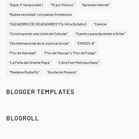
‘Súper X’ temporada 1
“10 por México”
“Aprende Internet”
“Buena vecindad” con países fronterizos
“CAZADORES DE DICATADORES” (To Kill a Dictator)
“Ciencia
“Construyendo una Unión de Culturas”
“Cuentos para Aprender a Gritar”
“Día Internacional de la Justicia Social”
“EMIDSS-6”
“Flor de Navidad”
“Flor de Pascua” o “Flor de Fuego”
“La Perla del Oriente Maya"
“LibroFest Metropolitano”
“Madame Butterfly”
“Noche de Museos”
BLOGGER TEMPLATES
BLOGROLL