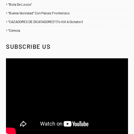
“Bola De Locos”
1
“Buena Vecindad” Con Países Fronterizos
1
“CAZADORES DE DICATADORES” (To Kill A Dictator)
1
“Ciencia
1
SUBSCRIBE US