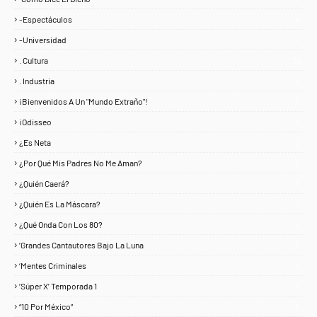
-Espectáculos
4
-Universidad
1
. Cultura
25
. Industria
3
¡Bienvenidos A Un "Mundo Extraño"!
1
¡Odisseo
1
¿Es Neta
2
¿Por Qué Mis Padres No Me Aman?
1
¿Quién Caerá?
1
¿Quién Es La Máscara?
7
¿Qué Onda Con Los 80?
1
‘Grandes Cantautores Bajo La Luna
1
‘Mentes Criminales
1
‘Súper X’ Temporada 1
1
“10 Por México”
1