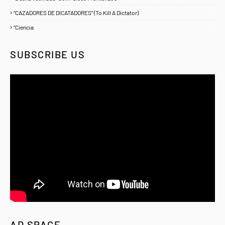
“CAZADORES DE DICATADORES” (To Kill A Dictator)
1
“Ciencia
1
SUBSCRIBE US
AD SPACE