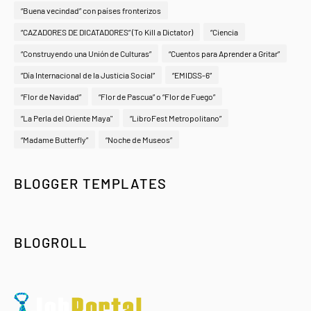
“Buena vecindad” con países fronterizos
“CAZADORES DE DICATADORES” (To Kill a Dictator)
“Ciencia
“Construyendo una Unión de Culturas”
“Cuentos para Aprender a Gritar”
“Día Internacional de la Justicia Social”
“EMIDSS-6”
“Flor de Navidad”
“Flor de Pascua” o “Flor de Fuego”
“La Perla del Oriente Maya"
“LibroFest Metropolitano”
“Madame Butterfly”
“Noche de Museos”
BLOGGER TEMPLATES
BLOGROLL