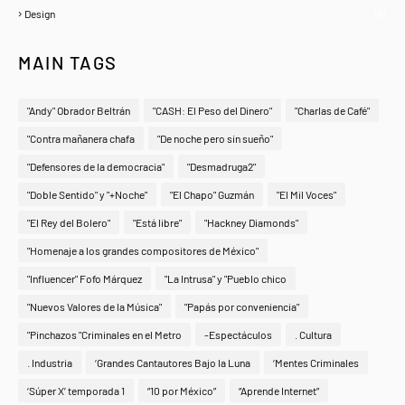
Design
(6)
MAIN TAGS
"Andy" Obrador Beltrán
"CASH: El Peso del Dinero"
"Charlas de Café"
"Contra mañanera chafa
"De noche pero sin sueño"
"Defensores de la democracia"
"Desmadruga2"
"Doble Sentido" y "+Noche"
"El Chapo" Guzmán
"El Mil Voces"
"El Rey del Bolero"
"Está libre"
"Hackney Diamonds"
"Homenaje a los grandes compositores de México"
"Influencer" Fofo Márquez
"La Intrusa" y "Pueblo chico
"Nuevos Valores de la Música"
"Papás por conveniencia"
"Pinchazos "Criminales en el Metro
-Espectáculos
. Cultura
. Industria
‘Grandes Cantautores Bajo la Luna
‘Mentes Criminales
‘Súper X’ temporada 1
“10 por México”
“Aprende Internet”