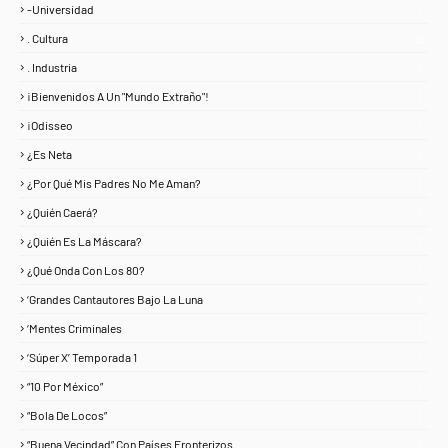
-Universidad
1
. Cultura
25
. Industria
3
¡Bienvenidos A Un "Mundo Extraño"!
1
¡Odisseo
1
¿Es Neta
2
¿Por Qué Mis Padres No Me Aman?
1
¿Quién Caerá?
1
¿Quién Es La Máscara?
7
¿Qué Onda Con Los 80?
1
‘Grandes Cantautores Bajo La Luna
1
‘Mentes Criminales
1
‘Súper X’ Temporada 1
1
“10 Por México”
1
“Bola De Locos”
1
“Buena Vecindad” Con Países Fronterizos
1