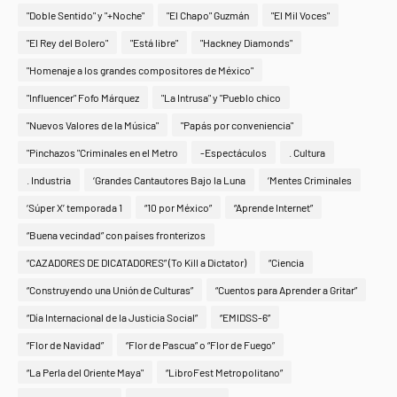
"Doble Sentido" y "+Noche"
"El Chapo" Guzmán
"El Mil Voces"
"El Rey del Bolero"
"Está libre"
"Hackney Diamonds"
"Homenaje a los grandes compositores de México"
"Influencer" Fofo Márquez
"La Intrusa" y "Pueblo chico
"Nuevos Valores de la Música"
"Papás por conveniencia"
"Pinchazos "Criminales en el Metro
-Espectáculos
. Cultura
. Industria
‘Grandes Cantautores Bajo la Luna
‘Mentes Criminales
‘Súper X’ temporada 1
“10 por México”
“Aprende Internet”
“Buena vecindad” con países fronterizos
“CAZADORES DE DICATADORES” (To Kill a Dictator)
“Ciencia
“Construyendo una Unión de Culturas”
“Cuentos para Aprender a Gritar”
“Día Internacional de la Justicia Social”
“EMIDSS-6”
“Flor de Navidad”
“Flor de Pascua” o “Flor de Fuego”
“La Perla del Oriente Maya"
“LibroFest Metropolitano”