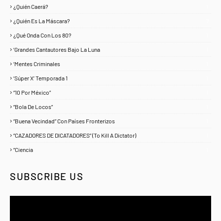
¿Quién Caerá?
1
¿Quién Es La Máscara?
7
¿Qué Onda Con Los 80?
1
‘Grandes Cantautores Bajo La Luna
1
‘Mentes Criminales
1
‘Súper X’ Temporada 1
1
“10 Por México”
1
“Bola De Locos”
1
“Buena Vecindad” Con Países Fronterizos
1
“CAZADORES DE DICATADORES” (To Kill A Dictator)
1
“Ciencia
1
SUBSCRIBE US