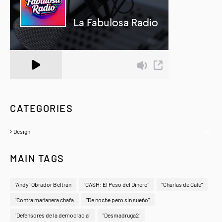
A Zeno.FM Station
CATEGORIES
Design
(6)
MAIN TAGS
"Andy" Obrador Beltrán
"CASH: El Peso del Dinero"
"Charlas de Café"
"Contra mañanera chafa
"De noche pero sin sueño"
"Defensores de la democracia"
"Desmadruga2"