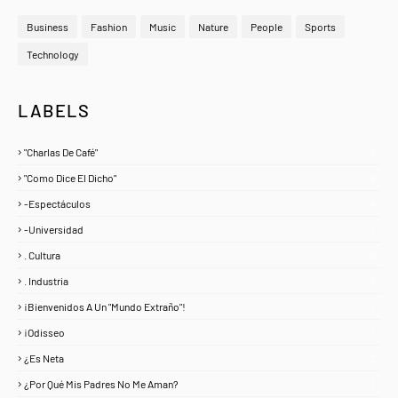
Business
Fashion
Music
Nature
People
Sports
Technology
LABELS
"Charlas De Café"
1
"Como Dice El Dicho"
5
-Espectáculos
4
-Universidad
1
. Cultura
25
. Industria
3
¡Bienvenidos A Un "Mundo Extraño"!
1
¡Odisseo
1
¿Es Neta
2
¿Por Qué Mis Padres No Me Aman?
1