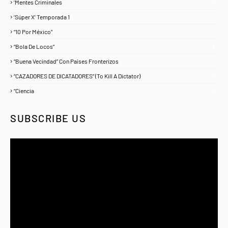
‘Mentes Criminales
1
‘Súper X’ Temporada 1
1
“10 Por México”
1
“Bola De Locos”
1
“Buena Vecindad” Con Países Fronterizos
1
“CAZADORES DE DICATADORES” (To Kill A Dictator)
1
“Ciencia
1
SUBSCRIBE US