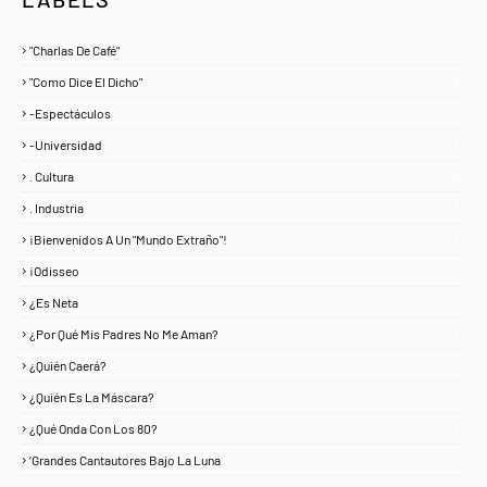
"Charlas De Café"
1
"Como Dice El Dicho"
5
-Espectáculos
4
-Universidad
1
. Cultura
25
. Industria
3
¡Bienvenidos A Un "Mundo Extraño"!
1
¡Odisseo
1
¿Es Neta
2
¿Por Qué Mis Padres No Me Aman?
1
¿Quién Caerá?
1
¿Quién Es La Máscara?
7
¿Qué Onda Con Los 80?
1
‘Grandes Cantautores Bajo La Luna
1