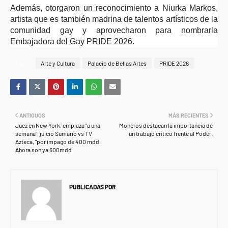
Además, otorgaron un reconocimiento a Niurka Markos,
artista que es también madrina de talentos artísticos de la
comunidad gay y aprovecharon para nombrarla
Embajadora del Gay PRIDE 2026.
Tags
Arte y Cultura
Palacio de Bellas Artes
PRIDE 2026
ANTIGUOS
MÁS RECIENTES
Juez en New York, emplaza "a una
Moneros destacan la importancia de
semana", juicio Sumario vs TV
un trabajo crítico frente al Poder.
Azteca, "por impago de 400 mdd.
Ahora son ya 600mdd
PUBLICADAS POR
NEWS INFORMANET