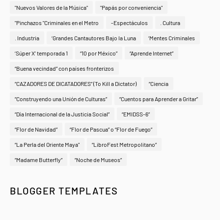
"Nuevos Valores de la Música"
"Papás por conveniencia"
"Pinchazos "Criminales en el Metro
-Espectáculos
. Cultura
. Industria
‘Grandes Cantautores Bajo la Luna
‘Mentes Criminales
‘Súper X’ temporada 1
“10 por México”
“Aprende Internet”
“Buena vecindad” con países fronterizos
“CAZADORES DE DICATADORES” (To Kill a Dictator)
“Ciencia
“Construyendo una Unión de Culturas”
“Cuentos para Aprender a Gritar”
“Día Internacional de la Justicia Social”
“EMIDSS-6”
“Flor de Navidad”
“Flor de Pascua” o “Flor de Fuego”
“La Perla del Oriente Maya"
“LibroFest Metropolitano”
“Madame Butterfly”
“Noche de Museos”
BLOGGER TEMPLATES