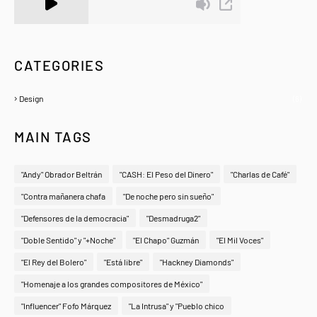
A Zeno.FM Station
CATEGORIES
Design
(6)
MAIN TAGS
"Andy" Obrador Beltrán
"CASH: El Peso del Dinero"
"Charlas de Café"
"Contra mañanera chafa
"De noche pero sin sueño"
"Defensores de la democracia"
"Desmadruga2"
"Doble Sentido" y "+Noche"
"El Chapo" Guzmán
"El Mil Voces"
"El Rey del Bolero"
"Está libre"
"Hackney Diamonds"
"Homenaje a los grandes compositores de México"
"Influencer" Fofo Márquez
"La Intrusa" y "Pueblo chico