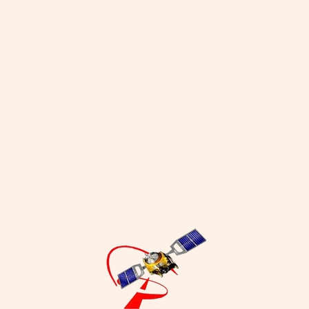
P
 de Jalisco a 6 empresas
mentos y bebidas en
 a Arabia Saudita
23
 UN COMENTARIO