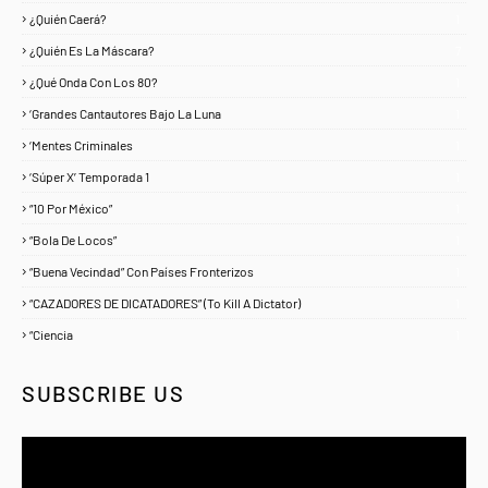
¿Quién Caerá?
1
¿Quién Es La Máscara?
7
¿Qué Onda Con Los 80?
1
‘Grandes Cantautores Bajo La Luna
1
‘Mentes Criminales
1
‘Súper X’ Temporada 1
1
“10 Por México”
1
“Bola De Locos”
1
“Buena Vecindad” Con Países Fronterizos
1
“CAZADORES DE DICATADORES” (To Kill A Dictator)
1
“Ciencia
1
SUBSCRIBE US