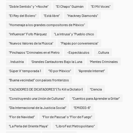
"Doble Sentido" y "+Noche"
"El Chapo" Guzmán
"El Mil Voces"
"El Rey del Bolero"
"Está libre"
"Hackney Diamonds"
"Homenaje a los grandes compositores de México"
"Influencer" Fofo Márquez
"La Intrusa" y "Pueblo chico
"Nuevos Valores de la Música"
"Papás por conveniencia"
"Pinchazos "Criminales en el Metro
-Espectáculos
. Cultura
. Industria
‘Grandes Cantautores Bajo la Luna
‘Mentes Criminales
‘Súper X’ temporada 1
“10 por México”
“Aprende Internet”
“Buena vecindad” con países fronterizos
“CAZADORES DE DICATADORES” (To Kill a Dictator)
“Ciencia
“Construyendo una Unión de Culturas”
“Cuentos para Aprender a Gritar”
“Día Internacional de la Justicia Social”
“EMIDSS-6”
“Flor de Navidad”
“Flor de Pascua” o “Flor de Fuego”
“La Perla del Oriente Maya"
“LibroFest Metropolitano”