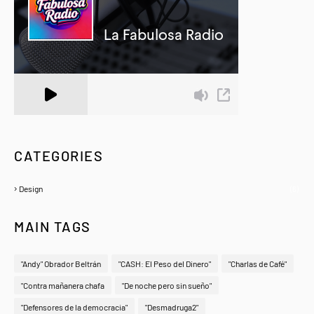
A Zeno.FM Station
CATEGORIES
Design
(6)
MAIN TAGS
"Andy" Obrador Beltrán
"CASH: El Peso del Dinero"
"Charlas de Café"
"Contra mañanera chafa
"De noche pero sin sueño"
"Defensores de la democracia"
"Desmadruga2"