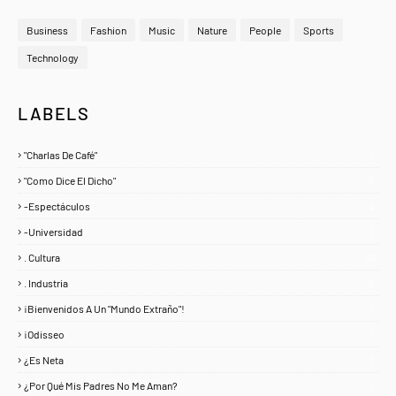
Business
Fashion
Music
Nature
People
Sports
Technology
LABELS
"Charlas De Café"
1
"Como Dice El Dicho"
5
-Espectáculos
4
-Universidad
1
. Cultura
25
. Industria
3
¡Bienvenidos A Un "Mundo Extraño"!
1
¡Odisseo
1
¿Es Neta
2
¿Por Qué Mis Padres No Me Aman?
1