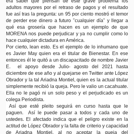
era saber que piensan de este grave problema los
adultos mayores por el retraso de pagos y el resultado
fue así tras la pregunta: un 95 por ciento mostró el temor
de perder ese dinero a futuro "cualquier día" y llegar a
qué esa grosería que hacen es un ejemplo de que
MORENA nos puede perjudicar y ya no cumplir como lo
hace cualquier dictadura en América.
Por cierto, lean esto. Es el ejemplo de lo inhumano que
es Javier May quien era el titular de Bienestar. En ese
entonces él le quitó a un discapacitado de nombre Javier
E. el apoyo desde Julio- agosto del 2021 hasta
diciembre de ese año y al quejarse en Twitter ante López
Obrador y la tal Ariadna Montiel, quien es la actual titular
simplemente recibió la queja. Pero le valio un cacahuate.
Ella no le pagó ni un solo peso y el perjudicado es un
colega Periodista.
Así que esté pleito seguirá en curso hasta que le
paguen. Así le puede pasar a todos y cada uno de
ustedes. El afectado indica que el peligro existe en la
actitud de López Obrador y la falta de criterio y capacidad
de Ariadna Montiel, al no aceptar la queja del