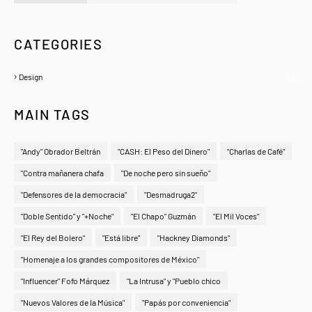
A Zeno.FM Station
CATEGORIES
Design
(6)
MAIN TAGS
"Andy" Obrador Beltrán
"CASH: El Peso del Dinero"
"Charlas de Café"
"Contra mañanera chafa
"De noche pero sin sueño"
"Defensores de la democracia"
"Desmadruga2"
"Doble Sentido" y "+Noche"
"El Chapo" Guzmán
"El Mil Voces"
"El Rey del Bolero"
"Está libre"
"Hackney Diamonds"
"Homenaje a los grandes compositores de México"
"Influencer" Fofo Márquez
"La Intrusa" y "Pueblo chico
"Nuevos Valores de la Música"
"Papás por conveniencia"