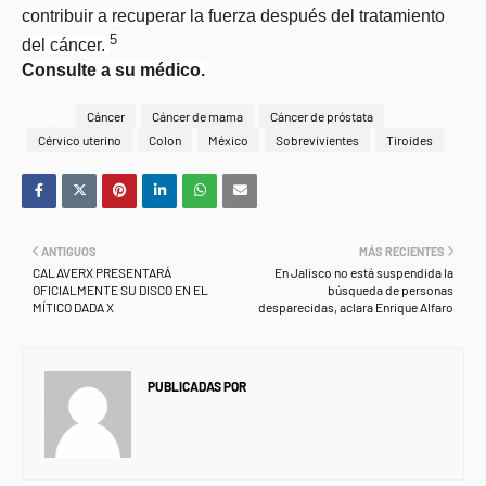
contribuir a recuperar la fuerza después del tratamiento
5
del cáncer.
Consulte a su médico.
Tags
Cáncer
Cáncer de mama
Cáncer de próstata
Cérvico uterino
Colon
México
Sobrevivientes
Tiroides
ANTIGUOS
MÁS RECIENTES
CALAVERX PRESENTARÁ
En Jalisco no está suspendida la
OFICIALMENTE SU DISCO EN EL
búsqueda de personas
MÍTICO DADA X
desparecidas, aclara Enrique Alfaro
PUBLICADAS POR
NEWS INFORMANET