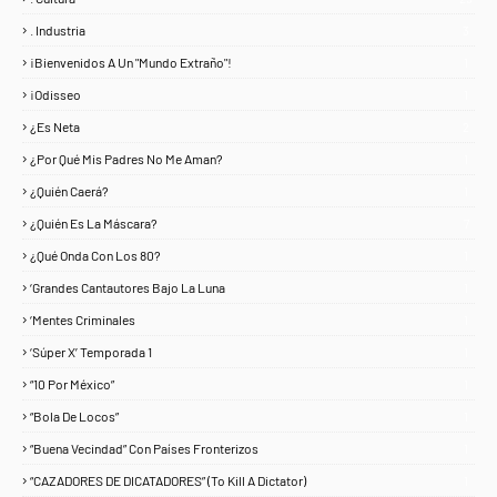
. Industria
3
¡Bienvenidos A Un "Mundo Extraño"!
1
¡Odisseo
1
¿Es Neta
2
¿Por Qué Mis Padres No Me Aman?
1
¿Quién Caerá?
1
¿Quién Es La Máscara?
7
¿Qué Onda Con Los 80?
1
‘Grandes Cantautores Bajo La Luna
1
‘Mentes Criminales
1
‘Súper X’ Temporada 1
1
“10 Por México”
1
“Bola De Locos”
1
“Buena Vecindad” Con Países Fronterizos
1
“CAZADORES DE DICATADORES” (To Kill A Dictator)
1