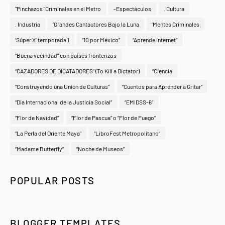
"Pinchazos "Criminales en el Metro
-Espectáculos
. Cultura
. Industria
‘Grandes Cantautores Bajo la Luna
‘Mentes Criminales
‘Súper X’ temporada 1
“10 por México”
“Aprende Internet”
“Buena vecindad” con países fronterizos
“CAZADORES DE DICATADORES” (To Kill a Dictator)
“Ciencia
“Construyendo una Unión de Culturas”
“Cuentos para Aprender a Gritar”
“Día Internacional de la Justicia Social”
“EMIDSS-6”
“Flor de Navidad”
“Flor de Pascua” o “Flor de Fuego”
“La Perla del Oriente Maya"
“LibroFest Metropolitano”
“Madame Butterfly”
“Noche de Museos”
POPULAR POSTS
BLOGGER TEMPLATES