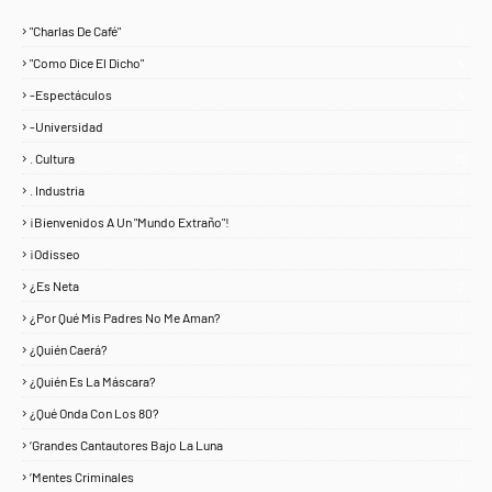
"Charlas De Café"
1
"Como Dice El Dicho"
5
-Espectáculos
4
-Universidad
1
. Cultura
25
. Industria
3
¡Bienvenidos A Un "Mundo Extraño"!
1
¡Odisseo
1
¿Es Neta
2
¿Por Qué Mis Padres No Me Aman?
1
¿Quién Caerá?
1
¿Quién Es La Máscara?
7
¿Qué Onda Con Los 80?
1
‘Grandes Cantautores Bajo La Luna
1
‘Mentes Criminales
1