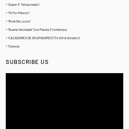
‘Súper X’ Temporada 1
1
“10 Por México”
1
“Bola De Locos”
1
“Buena Vecindad” Con Países Fronterizos
1
“CAZADORES DE DICATADORES” (To Kill A Dictator)
1
“Ciencia
1
SUBSCRIBE US