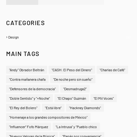
A Zeno.FM Station
CATEGORIES
Design
(6)
MAIN TAGS
"Andy" Obrador Beltrán
"CASH: El Peso del Dinero"
"Charlas de Café"
"Contra mañanera chafa
"De noche pero sin sueño"
"Defensores de la democracia"
"Desmadruga2"
"Doble Sentido" y "+Noche"
"El Chapo" Guzmán
"El Mil Voces"
"El Rey del Bolero"
"Está libre"
"Hackney Diamonds"
"Homenaje a los grandes compositores de México"
"Influencer" Fofo Márquez
"La Intrusa" y "Pueblo chico
"Nuevos Valores de la Música"
"Papás por conveniencia"