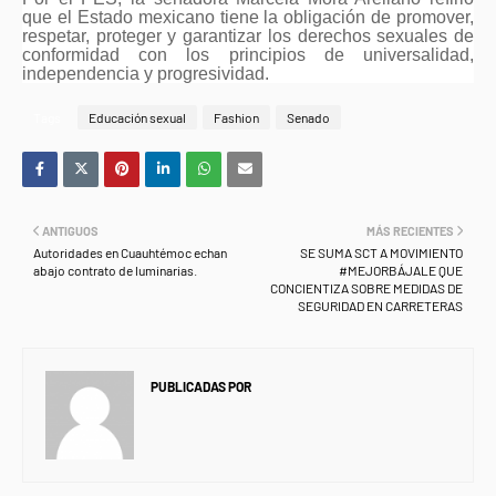
que el Estado mexicano tiene la obligación de promover,
respetar, proteger y garantizar los derechos sexuales de
conformidad con los principios de universalidad,
independencia y progresividad.
Tags
Educación sexual
Fashion
Senado
ANTIGUOS
MÁS RECIENTES
Autoridades en Cuauhtémoc echan
SE SUMA SCT A MOVIMIENTO
abajo contrato de luminarias.
#MEJORBÁJALE QUE
CONCIENTIZA SOBRE MEDIDAS DE
SEGURIDAD EN CARRETERAS
PUBLICADAS POR
NEWS INFORMANET