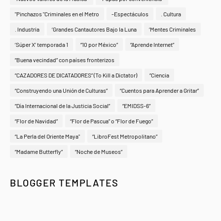
"Pinchazos "Criminales en el Metro
-Espectáculos
. Cultura
. Industria
‘Grandes Cantautores Bajo la Luna
‘Mentes Criminales
‘Súper X’ temporada 1
“10 por México”
“Aprende Internet”
“Buena vecindad” con países fronterizos
“CAZADORES DE DICATADORES” (To Kill a Dictator)
“Ciencia
“Construyendo una Unión de Culturas”
“Cuentos para Aprender a Gritar”
“Día Internacional de la Justicia Social”
“EMIDSS-6”
“Flor de Navidad”
“Flor de Pascua” o “Flor de Fuego”
“La Perla del Oriente Maya"
“LibroFest Metropolitano”
“Madame Butterfly”
“Noche de Museos”
BLOGGER TEMPLATES