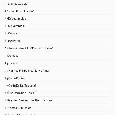
"Charlas De Café"
1
"Como Dice El Dicho"
5
-Espectáculos
4
-Universidad
1
. Cultura
25
. Industria
3
¡Bienvenidos A Un "Mundo Extraño"!
1
¡Odisseo
1
¿Es Neta
2
¿Por Qué Mis Padres No Me Aman?
1
¿Quién Caerá?
1
¿Quién Es La Máscara?
7
¿Qué Onda Con Los 80?
1
‘Grandes Cantautores Bajo La Luna
1
‘Mentes Criminales
1
‘Súper X’ Temporada 1