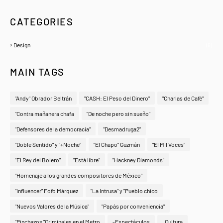
CATEGORIES
Design
(6)
MAIN TAGS
"Andy" Obrador Beltrán
"CASH: El Peso del Dinero"
"Charlas de Café"
"Contra mañanera chafa
"De noche pero sin sueño"
"Defensores de la democracia"
"Desmadruga2"
"Doble Sentido" y "+Noche"
"El Chapo" Guzmán
"El Mil Voces"
"El Rey del Bolero"
"Está libre"
"Hackney Diamonds"
"Homenaje a los grandes compositores de México"
"Influencer" Fofo Márquez
"La Intrusa" y "Pueblo chico
"Nuevos Valores de la Música"
"Papás por conveniencia"
"Pinchazos "Criminales en el Metro
-Espectáculos
. Cultura