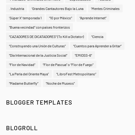
. Industria
‘Grandes Cantautores Bajo la Luna
‘Mentes Criminales
‘Súper X’ temporada 1
“10 por México”
“Aprende Internet”
“Buena vecindad” con países fronterizos
“CAZADORES DE DICATADORES” (To Kill a Dictator)
“Ciencia
“Construyendo una Unión de Culturas”
“Cuentos para Aprender a Gritar”
“Día Internacional de la Justicia Social”
“EMIDSS-6”
“Flor de Navidad”
“Flor de Pascua” o “Flor de Fuego”
“La Perla del Oriente Maya"
“LibroFest Metropolitano”
“Madame Butterfly”
“Noche de Museos”
BLOGGER TEMPLATES
BLOGROLL