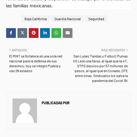
las familias mexicanas.
Tags
Baja California
Guardia Nacional
Seguridad
ANTIGUOS
MÁS RECIENTES
El MNT se fortalece en una sola red
San Lunes Tandas y Futbol ( Pumas
nacional para la defensa de sus
VS León una farsa, al igual que la 4T,
derechos; hoy se integró Puebla y
STPS desvíos por 57 millones de
van 28 estados
pesos, al igual que en Conade, CFE
entre otras. Sindicatos los salva la
pandemia del Covid 19¡
PUBLICADAS POR
NEWS INFORMANET