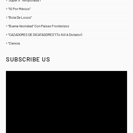
1
“10 Por México”
1
“Bola De Locos”
1
“Buena Vecindad” Con Países Fronterizos
1
“CAZADORES DE DICATADORES” (To Kill A Dictator)
1
“Ciencia
1
SUBSCRIBE US