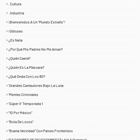
. Cultura
25
. Industria
3
¡Bienvenidos A Un "Mundo Extraño"!
1
¡Odisseo
1
¿Es Neta
2
¿Por Qué Mis Padres No Me Aman?
1
¿Quién Caerá?
1
¿Quién Es La Máscara?
7
¿Qué Onda Con Los 80?
1
‘Grandes Cantautores Bajo La Luna
1
‘Mentes Criminales
1
‘Súper X’ Temporada 1
1
“10 Por México”
1
“Bola De Locos”
1
“Buena Vecindad” Con Países Fronterizos
1
“CAZADORES DE DICATADORES” (To Kill A Dictator)
1