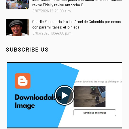
revive Fidel y revive Antorcha C.
8/07/2026 12:29:00 a.m.
Charlie Zaa podría ir a la cárcel de Colombia por nexos
con paramilitares: él lo niega
8/03/2026 10:44:00 p.m.
SUBSCRIBE US