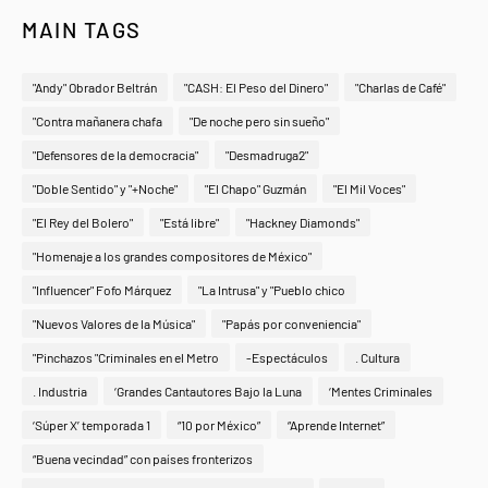
MAIN TAGS
"Andy" Obrador Beltrán
"CASH: El Peso del Dinero"
"Charlas de Café"
"Contra mañanera chafa
"De noche pero sin sueño"
"Defensores de la democracia"
"Desmadruga2"
"Doble Sentido" y "+Noche"
"El Chapo" Guzmán
"El Mil Voces"
"El Rey del Bolero"
"Está libre"
"Hackney Diamonds"
"Homenaje a los grandes compositores de México"
"Influencer" Fofo Márquez
"La Intrusa" y "Pueblo chico
"Nuevos Valores de la Música"
"Papás por conveniencia"
"Pinchazos "Criminales en el Metro
-Espectáculos
. Cultura
. Industria
‘Grandes Cantautores Bajo la Luna
‘Mentes Criminales
‘Súper X’ temporada 1
“10 por México”
“Aprende Internet”
“Buena vecindad” con países fronterizos