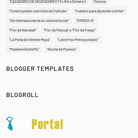
“CAZADORES DE DICATADORES” (To Kill a Dictator)
“Ciencia
“Construyendo una Unión de Culturas”
“Cuentos para Aprender a Gritar”
“Día Internacional de la Justicia Social”
“EMIDSS-6”
“Flor de Navidad”
“Flor de Pascua” o “Flor de Fuego”
“La Perla del Oriente Maya"
“LibroFest Metropolitano”
“Madame Butterfly”
“Noche de Museos”
BLOGGER TEMPLATES
BLOGROLL