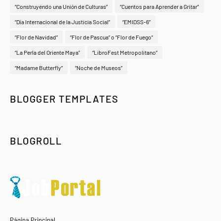
“Construyendo una Unión de Culturas”
“Cuentos para Aprender a Gritar”
“Día Internacional de la Justicia Social”
“EMIDSS-6”
“Flor de Navidad”
“Flor de Pascua” o “Flor de Fuego”
“La Perla del Oriente Maya"
“LibroFest Metropolitano”
“Madame Butterfly”
“Noche de Museos”
BLOGGER TEMPLATES
BLOGROLL
Página Principal