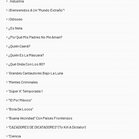
. Industria
3
¡Bienvenidos A Un "Mundo Extraño"!
1
¡Odisseo
1
¿Es Neta
2
¿Por Qué Mis Padres No Me Aman?
1
¿Quién Caerá?
1
¿Quién Es La Máscara?
7
¿Qué Onda Con Los 80?
1
‘Grandes Cantautores Bajo La Luna
1
‘Mentes Criminales
1
‘Súper X’ Temporada 1
1
“10 Por México”
1
“Bola De Locos”
1
“Buena Vecindad” Con Países Fronterizos
1
“CAZADORES DE DICATADORES” (To Kill A Dictator)
1
“Ciencia
1