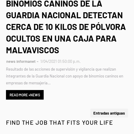
BINOMIOS CANINOS DE LA
GUARDIA NACIONAL DETECTAN
CERCA DE 10 KILOS DE PÓLVORA
OCULTOS EN UNA CAJA PARA
MALVAVISCOS
news informanet
1/04/2021 01:50:00 p.m.
Resultado de las acciones de supervisión y vigilancia que realizan
integrantes de la Guardia Nacional con apoyo de binomios caninos en
empresas de mensajería…
READ MORE »NEWS
Entradas antiguas
FIND THE JOB THAT FITS YOUR LIFE