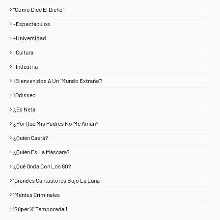
"Como Dice El Dicho"
5
-Espectáculos
4
-Universidad
1
. Cultura
25
. Industria
3
¡Bienvenidos A Un "Mundo Extraño"!
1
¡Odisseo
1
¿Es Neta
2
¿Por Qué Mis Padres No Me Aman?
1
¿Quién Caerá?
1
¿Quién Es La Máscara?
7
¿Qué Onda Con Los 80?
1
‘Grandes Cantautores Bajo La Luna
1
‘Mentes Criminales
1
‘Súper X’ Temporada 1
1