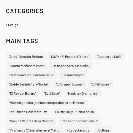
CATEGORIES
Design
(6)
MAIN TAGS
"Andy" Obrador Beltrán
"CASH: El Peso del Dinero"
"Charlas de Café"
"Contra mañanera chafa
"De noche pero sin sueño"
"Defensores de la democracia"
"Desmadruga2"
"Doble Sentido" y "+Noche"
"El Chapo" Guzmán
"El Mil Voces"
"El Rey del Bolero"
"Está libre"
"Hackney Diamonds"
"Homenaje a los grandes compositores de México"
"Influencer" Fofo Márquez
"La Intrusa" y "Pueblo chico
"Nuevos Valores de la Música"
"Papás por conveniencia"
"Pinchazos "Criminales en el Metro
-Espectáculos
. Cultura