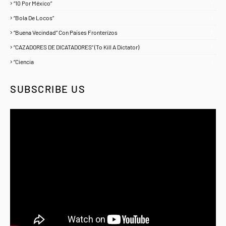
“10 Por México”
1
“Bola De Locos”
1
“Buena Vecindad” Con Países Fronterizos
1
“CAZADORES DE DICATADORES” (To Kill A Dictator)
1
“Ciencia
1
SUBSCRIBE US