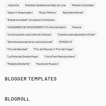
. Industria
‘Grandes Cantautores Bajo la Luna
‘Mentes Criminales
‘Súper X’ temporada 1
“10 por México”
“Aprende Internet”
“Buena vecindad” con países fronterizos
“CAZADORES DE DICATADORES” (To Kill a Dictator)
“Ciencia
“Construyendo una Unión de Culturas”
“Cuentos para Aprender a Gritar”
“Día Internacional de la Justicia Social”
“EMIDSS-6”
“Flor de Navidad”
“Flor de Pascua” o “Flor de Fuego”
“La Perla del Oriente Maya"
“LibroFest Metropolitano”
“Madame Butterfly”
“Noche de Museos”
BLOGGER TEMPLATES
BLOGROLL