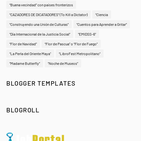
“Buena vecindad” con países fronterizos
“CAZADORES DE DICATADORES” (To Kill a Dictator)
“Ciencia
“Construyendo una Unión de Culturas”
“Cuentos para Aprender a Gritar”
“Día Internacional de la Justicia Social”
“EMIDSS-6”
“Flor de Navidad”
“Flor de Pascua” o “Flor de Fuego”
“La Perla del Oriente Maya"
“LibroFest Metropolitano”
“Madame Butterfly”
“Noche de Museos”
BLOGGER TEMPLATES
BLOGROLL