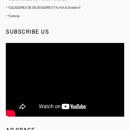
“CAZADORES DE DICATADORES” (To Kill A Dictator)
1
“Ciencia
1
SUBSCRIBE US
AD SPACE