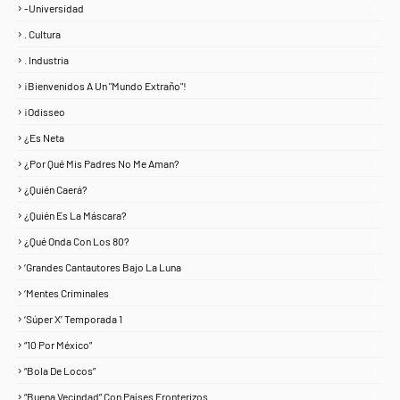
-Universidad
1
. Cultura
25
. Industria
3
¡Bienvenidos A Un "Mundo Extraño"!
1
¡Odisseo
1
¿Es Neta
2
¿Por Qué Mis Padres No Me Aman?
1
¿Quién Caerá?
1
¿Quién Es La Máscara?
7
¿Qué Onda Con Los 80?
1
‘Grandes Cantautores Bajo La Luna
1
‘Mentes Criminales
1
‘Súper X’ Temporada 1
1
“10 Por México”
1
“Bola De Locos”
1
“Buena Vecindad” Con Países Fronterizos
1