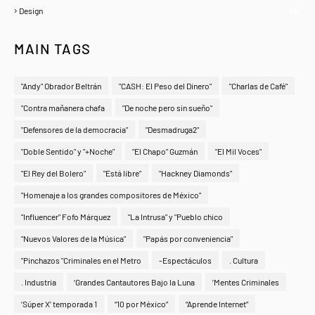
Design
(6)
MAIN TAGS
"Andy" Obrador Beltrán
"CASH: El Peso del Dinero"
"Charlas de Café"
"Contra mañanera chafa
"De noche pero sin sueño"
"Defensores de la democracia"
"Desmadruga2"
"Doble Sentido" y "+Noche"
"El Chapo" Guzmán
"El Mil Voces"
"El Rey del Bolero"
"Está libre"
"Hackney Diamonds"
"Homenaje a los grandes compositores de México"
"Influencer" Fofo Márquez
"La Intrusa" y "Pueblo chico
"Nuevos Valores de la Música"
"Papás por conveniencia"
"Pinchazos "Criminales en el Metro
-Espectáculos
. Cultura
. Industria
‘Grandes Cantautores Bajo la Luna
‘Mentes Criminales
‘Súper X’ temporada 1
“10 por México”
“Aprende Internet”