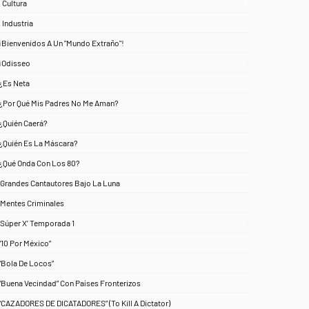
. Cultura
25
. Industria
3
¡Bienvenidos A Un "Mundo Extraño"!
1
¡Odisseo
1
¿Es Neta
2
¿Por Qué Mis Padres No Me Aman?
1
¿Quién Caerá?
1
¿Quién Es La Máscara?
7
¿Qué Onda Con Los 80?
1
‘Grandes Cantautores Bajo La Luna
1
‘Mentes Criminales
1
‘Súper X’ Temporada 1
1
“10 Por México”
1
“Bola De Locos”
1
“Buena Vecindad” Con Países Fronterizos
1
“CAZADORES DE DICATADORES” (To Kill A Dictator)
1