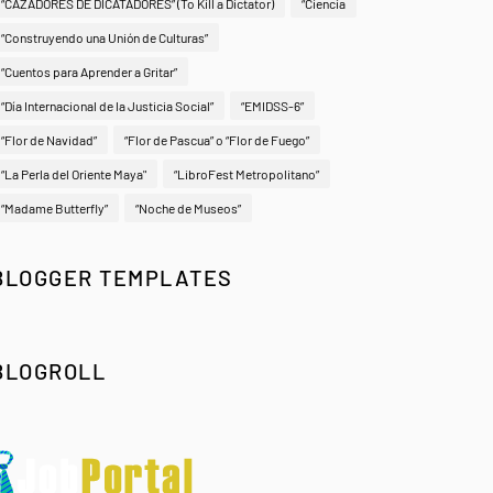
“CAZADORES DE DICATADORES” (To Kill a Dictator)
“Ciencia
“Construyendo una Unión de Culturas”
“Cuentos para Aprender a Gritar”
“Día Internacional de la Justicia Social”
“EMIDSS-6”
“Flor de Navidad”
“Flor de Pascua” o “Flor de Fuego”
“La Perla del Oriente Maya"
“LibroFest Metropolitano”
“Madame Butterfly”
“Noche de Museos”
BLOGGER TEMPLATES
BLOGROLL