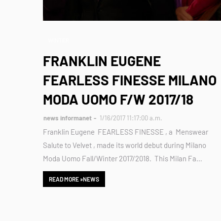
WINTER
FRANKLIN EUGENE
FEARLESS FINESSE MILANO
MODA UOMO F/W 2017/18
news informanet
1/16/2017 11:17:00 a.m.
Franklin Eugene FEARLESS FINESSE , a Menswear
Salute to Velvet , made its world debut during Milano
Moda Uomo Fall/Winter 2017/2018. This Milan Fa…
READ MORE »NEWS