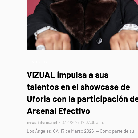
TALENTOS
VIZUAL impulsa a sus
talentos en el showcase de
Uforia con la participación d
Arsenal Efectivo
news informanet
3/14/2026 12:07:00 a.m.
Los Ángeles, CA 13 de Marzo 2026 — Como parte de su