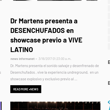
VIVE LATINO
Dr Martens presenta a
DESENCHUFADOS en
showcase previo a VIVE
LATINO
news informanet
3/16/2017 01:23:00 a.m.
Dr. Martens presenta el sonido salvaje y desenfrenado de
s
Desenchufados , vive la experiencia undreground, en un
showcase explosivo y exclusivo previo al …
READ MORE »NEWS