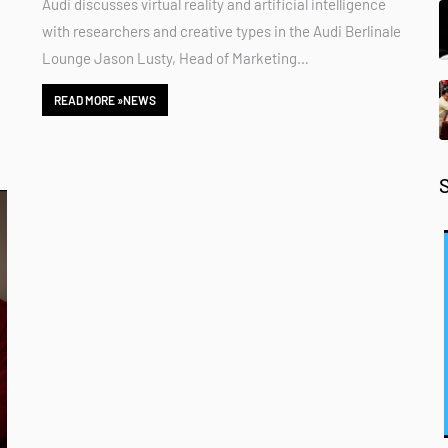
Audi discusses virtual reality and artificial intelligence
with researchers and creative types in the Audi Berlinale
Lounge Jason Lusty, Head of Marketing…
READ MORE »NEWS