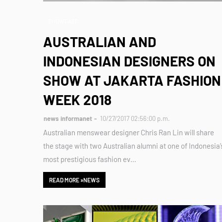
SHOWCASE
AUSTRALIAN AND
INDONESIAN DESIGNERS ON
SHOW AT JAKARTA FASHION
WEEK 2018
news informanet
10/27/2017 02:56:00 p.m.
Australian menswear designer Chris Ran Lin will share
the stage with two Australian alumni at one of Indonesia’
most prestigious fashion ev…
READ MORE »NEWS