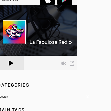
 Zeno.FM Station
CATEGORIES
Design
(6)
MAIN TAGS