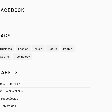
FACEBOOK
TAGS
Business
Fashion
Music
Nature
People
Sports
Technology
LABELS
"Charlas De Café"
1
"Como Dice El Dicho"
5
-Espectáculos
4
-Universidad
1