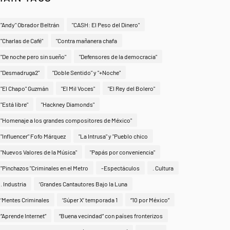
"Andy" Obrador Beltrán
"CASH: El Peso del Dinero"
"Charlas de Café"
"Contra mañanera chafa
"De noche pero sin sueño"
"Defensores de la democracia"
"Desmadruga2"
"Doble Sentido" y "+Noche"
"El Chapo" Guzmán
"El Mil Voces"
"El Rey del Bolero"
"Está libre"
"Hackney Diamonds"
"Homenaje a los grandes compositores de México"
"Influencer" Fofo Márquez
"La Intrusa" y "Pueblo chico
"Nuevos Valores de la Música"
"Papás por conveniencia"
"Pinchazos "Criminales en el Metro
-Espectáculos
. Cultura
. Industria
‘Grandes Cantautores Bajo la Luna
‘Mentes Criminales
‘Súper X’ temporada 1
“10 por México”
“Aprende Internet”
“Buena vecindad” con países fronterizos