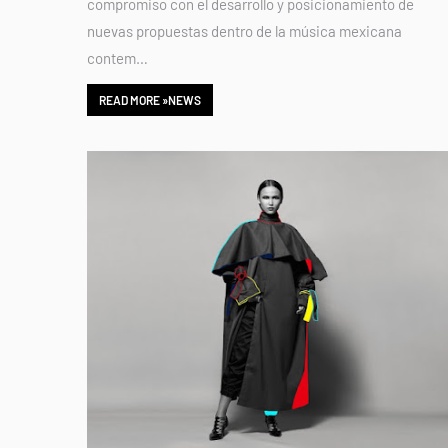
compromiso con el desarrollo y posicionamiento de
nuevas propuestas dentro de la música mexicana
contem…
READ MORE »NEWS