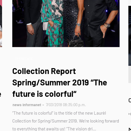
SHOWCASE
Collection Report
Spring/Summer 2019 “The
A
e
future is colorful“
news informanet
7/03/2018 08:35:00 p.m.
“The future is colorful“ is the title of the new Laurèl
Collection for Spring/Summer 2019. We’re looking forward
to everything that awaits us! “The vision dri…