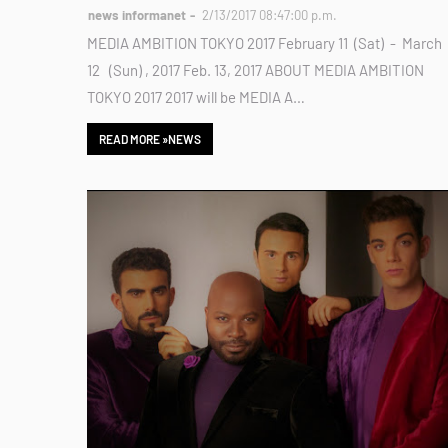
news informanet
2/13/2017 08:47:00 p.m.
MEDIA AMBITION TOKYO 2017 February 11 (Sat) - March
12 (Sun) , 2017 Feb. 13, 2017 ABOUT MEDIA AMBITION
TOKYO 2017 2017 will be MEDIA A…
READ MORE »NEWS