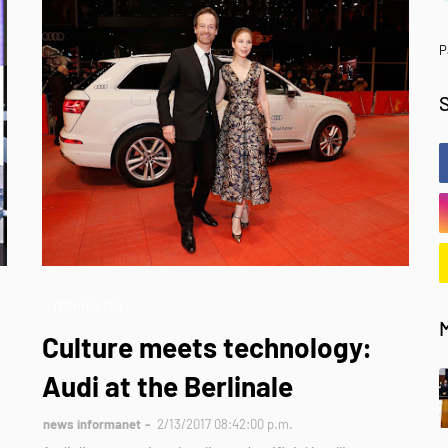
P
TECHNOLOGY
Culture meets technology:
Audi at the Berlinale
news informanet
2/13/2017 08:42:00 p.m.